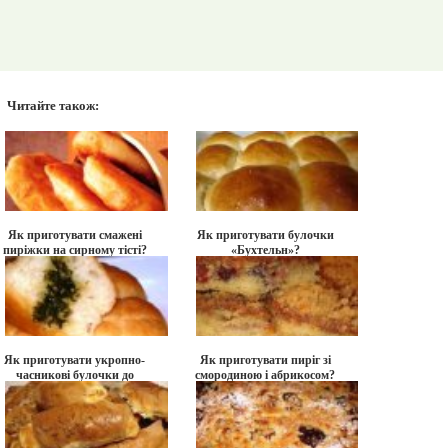
Читайте також:
Як приготувати смажені
Як приготувати булочки
пиріжки на сирному тісті?
«Бухтельн»?
Як приготувати укропно-
Як приготувати пиріг зі
часникові булочки до
смородиною і абрикосом?
борщу?