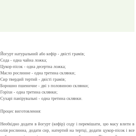
Йогурт натуральний або кефір - двісті грамів;
Сода - одна чайна ложка;
Цукор-пісок - одна десертна ложка;
Масло рослинне - одна третина склянки;
Сир твердий тертий - двісті грамів;
Борошно пшеничне - дві з половиною склянки;
Горіхи - одна третина склянки;
Сухарі панірувальні - одна третина склянки.
Процес виготовлення:
Необхідно додати в йогурт (кефір) соду і перемішати, цю масу влити в
олія рослинна, додати сир, натертий на тертці, додати цукор-пісок і все