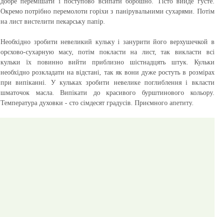
добре перемішати і поступово всипати борошно. Тісто вийде густе.
Окремо потрібно перемолоти горіхи з панірувальними сухарями. Потім
на лист вистелити пекарську папір.
Необхідно зробити невеликий кульку і занурити його верхушечкой в
орєхово-сухарную масу, потім покласти на лист, так викласти всі
кульки їх повинно вийти приблизно шістнадцять штук. Кульки
необхідно розкладати на відстані, так як вони дуже ростуть в розмірах
при випіканні. У кульках зробити невелике поглиблення і вкласти
шматочок масла. Випікати до красивого бурштинового кольору.
Температура духовки - сто сімдесят градусів.
Приємного апетиту.