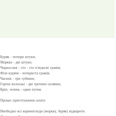
Буряк - чотири штуки;
Морква - дві штуки;
Чорнослив - сто - сто п'ятдесят грамів;
Філе куряче - чотириста грамів;
Часник - три зубчики;
Горіхи волоські - дві третини склянки;
Кріп, зелень - один пучок.
Процес приготування салату.
Необхідно всі коренеплоди (моркву, буряк) відварити.