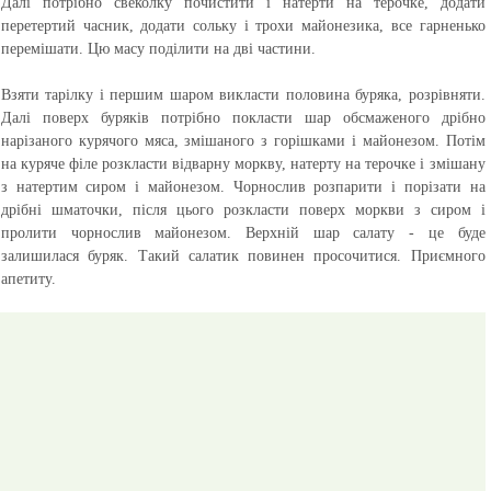
Далі потрібно свеколку почистити і натерти на терочке, додати
перетертий часник, додати сольку і трохи майонезика, все гарненько
перемішати. Цю масу поділити на дві частини.
Взяти тарілку і першим шаром викласти половина буряка, розрівняти.
Далі поверх буряків потрібно покласти шар обсмаженого дрібно
нарізаного курячого мяса, змішаного з горішками і майонезом. Потім
на куряче філе розкласти відварну моркву, натерту на терочке і змішану
з натертим сиром і майонезом. Чорнослив розпарити і порізати на
дрібні шматочки, після цього розкласти поверх моркви з сиром і
пролити чорнослив майонезом. Верхній шар салату - це буде
залишилася буряк. Такий салатик повинен просочитися.
Приємного
апетиту.