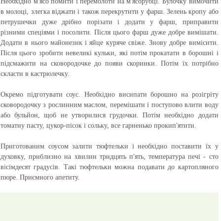
Необхідно м'ясо помити і перемолоти на м'ясорубці. Булочку вимочити
в молоці, злегка віджати і також перекрутити у фарш. Зелень кропу або
петрушечки дуже дрібно порізати і додати у фарш, приправити
різними спеціями і посолити. Після цього фарш дуже добре вимішати.
Додати в нього майонезик і яйце куряче свіже. Знову добре вимісити.
Після цього зробити невеликі кульки, які потім прокатати в борошні і
підсмажити на сковородочке до появи скоринки. Потім їх потрібно
скласти в кастрюлечку.
Окремо підготувати соус.
Необхідно висипати борошно на розігріту
сковородочку з рослинним маслом, перемішати і поступово влити воду
або бульйон, щоб не утворилися грудочки. Потім необхідно додати
томатну пасту, цукор-пісок і сольку, все гарненько прокип'ятити.
Приготованим соусом залити тюфтельки і необхідно поставити їх у
духовку, приблизно на хвилин тридцять п'ять, температура печі - сто
вісімдесят градусів. Такі тюфтельки можна подавати до картопляного
пюре.
Приємного апетиту.