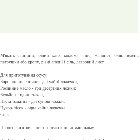
М'якоть свинини; білий хліб, молоко, яйце, майонез, олія, зелень
петрушки або кропу, різні спеції і сіль, лавровий лист.
Для приготування соусу:
Борошно пшеничне - дві чайні ложечки;
Рослинне масло - три десертних ложки;
Бульйон - один стакан;
Паста томатна - дві супові ложки;
Цукор-пісок - одна чайна ложечка;
Сіль.
Процес виготовлення тюфтельок по-домашньому: