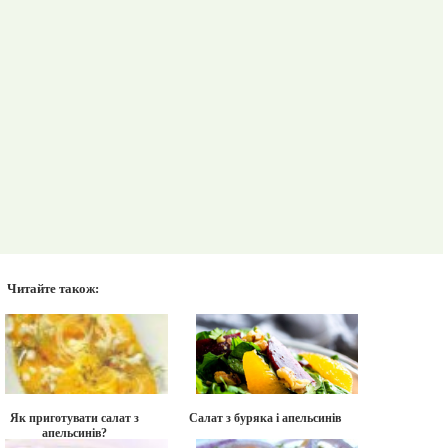
Читайте також:
Як приготувати салат з
Салат з буряка і апельсинів
апельсинів?