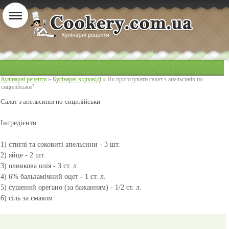
Кулінарні рецепти
»
Кулінарні відповіді
» Як приготувати салат з апельсинів по-
сицилійськи?
Салат з апельсинів по-сицилійськи
Інгредієнти:
1) стиглі та соковиті апельсини - 3 шт.
2) яйце - 2 шт.
3) оливкова олія - 3 ст. л.
4) 6% бальзамічний оцет - 1 ст. л.
5) сушений орегано (за бажанням) - 1/2 ст. л.
6) сіль за смаком