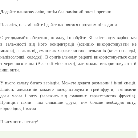
Додайте оливкову олію, потім бальзамічний оцет і орегано.
Посоліть, перемішайте і дайте настоятися протягом півгодини.
Оцет додавайте обережно, помалу, і пробуйте. Кількість оцту варіюється
в залежності від його концентрації (есенцію використовувати не
можна), а також від смакових характеристик апельсинів (кисло-солодкі,
напівсолодкі, солодкі). В оригінальному рецепті використовується оцет
з червоного вина (Aceto di vino rosso), але можна використовувати й
інші оцти.
У цього салату багато варіацій. Можете додати розмарин і інші спеції.
Замість апельсинів можете використовувати грейпфрути, змінюючи
дози масла і оцту (залежить від смакових характеристик фруктів).
Принцип такий: чим сильніше фрукт, тим більше необхідно оцту,
відповідно, і масла.
Приємного апетиту!