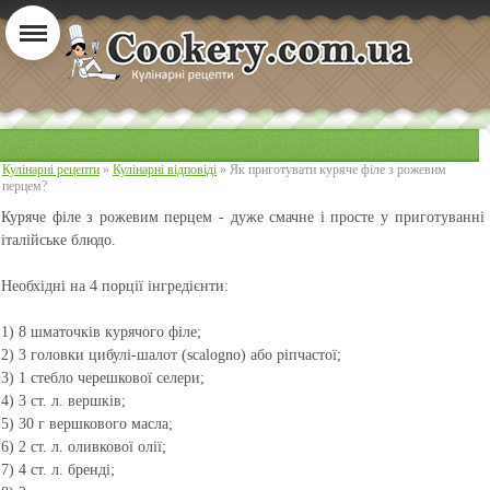
Кулінарні рецепти
»
Кулінарні відповіді
» Як приготувати куряче філе з рожевим
перцем?
Куряче філе з рожевим перцем
- дуже смачне і просте у приготуванні
італійське блюдо.
Необхідні на 4 порції інгредієнти:
1) 8 шматочків курячого філе;
2) 3 головки цибулі-шалот (scalogno) або ріпчастої;
3) 1 стебло черешкової селери;
4) 3 ст. л. вершків;
5) 30 г вершкового масла;
6) 2 ст. л. оливкової олії;
7) 4 ст. л. бренді;