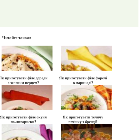
Читайте також:
Як приготувати філе доради
Як приготувати філе форелі
з зеленим перцем?
в маринаді?
Як приготувати філе окуня
Як приготувати телячу
по-ливорнски?
печінку з бренді?