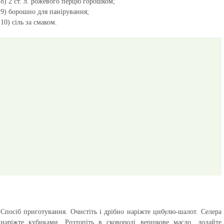
8) 2 ст. л. рожевого перцю горошком;
9) борошно для панірування;
10) сіль за смаком.
Спосіб приготування.
Очистіть і дрібно наріжте цибулю-шалот. Селера
наріжте кубиками. Розтопіть в сковороді вершкове масло, додайте