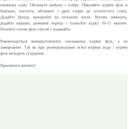
оливкову олію. Обсмажте цибулю і селеру. Обваляйте куряче філе в
борошні, посоліть, обсмажте з двох сторін до золотистого стану.
Додайте бренді, випаруйте на сильному вогні. Вогонь зменшіть,
додайте вершки, рожевий перець і тушкуйте курку 10-15 хвилин.
Полийте готове філе соусом і подавайте.
Рекомендується використовувати охолоджене куряче філе, а не
заморожене. Так як при розморожуванні м'ясо втрачає воду і куряче
філе виходить сухуватим.
Приємного апетиту!