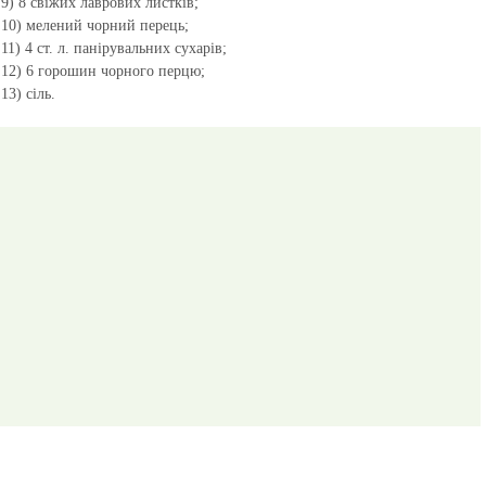
9) 8 свіжих лаврових листків;
10) мелений чорний перець;
11) 4 ст. л. панірувальних сухарів;
12) 6 горошин чорного перцю;
13) сіль.