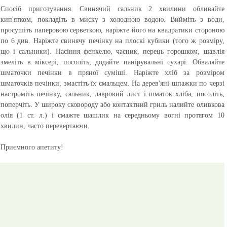
Спосіб приготування.
Свинячий сальник 2 хвилини обливайте
кип'ятком, покладіть в миску з холодною водою. Вийміть з води,
просушіть паперовою серветкою, наріжте його на квадратики стороною
по 6 див. Наріжте свинячу печінку на плоскі кубики (того ж розміру,
що і сальники). Насіння фенхелю, часник, перець горошком, шавлія
змеліть в міксері, посоліть, додайте панірувальні сухарі. Обваляйте
шматочки печінки в пряної суміші. Наріжте хліб за розміром
шматочків печінки, змастіть їх смальцем. На дерев'яні шпажки по черзі
настроміть печінку, сальник, лавровий лист і шматок хліба, посоліть,
поперчіть. У широку сковороду або контактний гриль налийте оливкова
олія (1 ст. л.) і смажте шашлик на середньому вогні протягом 10
хвилин, часто перевертаючи.
Приємного апетиту!