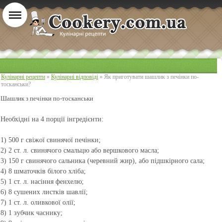
Кулінарні рецепти
»
Кулінарні відповіді
» Як приготувати шашлик з печінки по-
тосканськи?
Шашлик з печінки по-тосканськи
Необхідні на 4 порції інгредієнти:
1) 500 г свіжої свинячої печінки;
2) 2 ст. л. свинячого смальцю або вершкового масла;
3) 150 г свинячого сальника (черевний жир), або підшкірного сала;
4) 8 шматочків білого хліба;
5) 1 ст. л. насіння фенхелю;
6) 8 сушених листків шавлії;
7) 1 ст. л. оливкової олії;
8) 1 зубчик часнику;