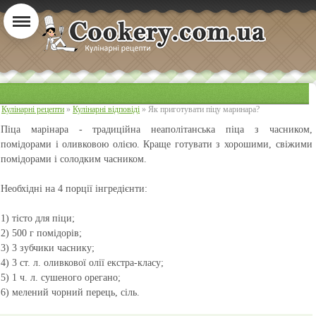
Кулінарні рецепти
»
Кулінарні відповіді
» Як приготувати піцу маринара?
Піца марінара
- традиційна неаполітанська піца з часником,
помідорами і оливковою олією. Краще готувати з хорошими, свіжими
помідорами і солодким часником.
Необхідні на 4 порції інгредієнти:
1) тісто для піци;
2) 500 г помідорів;
3) 3 зубчики часнику;
4) 3 ст. л. оливкової олії екстра-класу;
5) 1 ч. л. сушеного орегано;
6) мелений чорний перець, сіль.