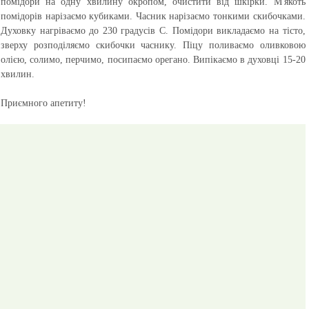
помідори на одну хвилину окропом, очистити від шкірки. М'якоть
помідорів нарізаємо кубиками. Часник нарізаємо тонкими скибочками.
Духовку нагріваємо до 230 градусів С. Помідори викладаємо на тісто,
зверху розподіляємо скибочки часнику. Піцу поливаємо оливковою
олією, солимо, перчимо, посипаємо орегано. Випікаємо в духовці 15-20
хвилин.
Приємного апетиту!