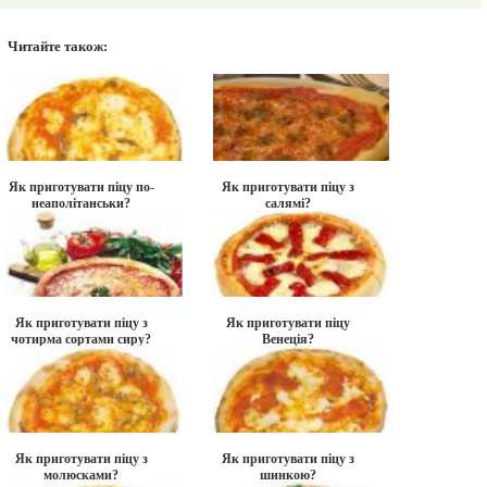
Читайте також:
Як приготувати піцу по-
Як приготувати піцу з
неаполітанськи?
салямі?
Як приготувати піцу з
Як приготувати піцу
чотирма сортами сиру?
Венеція?
Як приготувати піцу з
Як приготувати піцу з
молюсками?
шинкою?