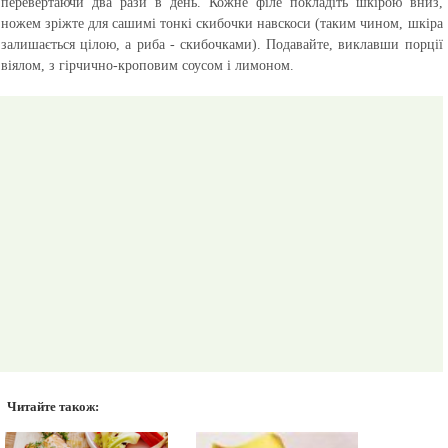
перевертаючи два рази в день. Кожне філе покладіть шкірою вниз,
ножем зріжте для сашимі тонкі скибочки навскоси (таким чином, шкіра
залишається цілою, а риба - скибочками). Подавайте, виклавши порції
віялом, з гірчично-кроповим соусом і лимоном.
Читайте також: