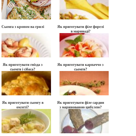
Сьомга з кропом на грилі
Як приготувати філе форелі
в маринаді?
Як приготувати гнізда з
Як приготувати карпаччо з
сьомги і сібаса?
сьомги?
Як приготувати сьомгу в
Як приготувати філе сардин
омлеті?
з маринованою цибулею?