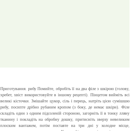
Приготування.
рибу Помийте, обробіть її на два філе з шкірою (голову,
хребет, хвіст використовуйте в іншому рецепті). Пінцетом вийміть всі
великі кісточки. Змішайте цукор, сіль і перець, натріть цією сумішшю
рибу, посипте дрібно рубаним кропом (з боку, де немає шкіри). Філе
складіть один з одним підсоленій стороною, загорніть її в тонку лляну
тканину і покладіть на обробну дошку, притисніть зверху невеликим
плоским вантажем, потім поставте на три дні у холодне місце,