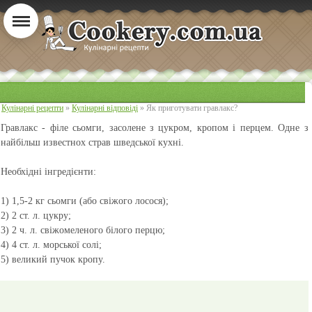
Кулінарні рецепти
»
Кулінарні відповіді
» Як приготувати гравлакс?
Гравлакс
- філе сьомги, засолене з цукром, кропом і перцем. Одне з
найбільш известнох страв шведської кухні.
Необхідні інгредієнти:
1) 1,5-2 кг сьомги (або свіжого лосося);
2) 2 ст. л. цукру;
3) 2 ч. л. свіжомеленого білого перцю;
4) 4 ст. л. морської солі;
5) великий пучок кропу.