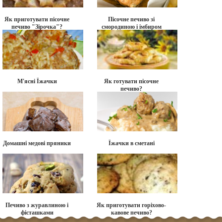
Як приготувати пісочне
Пісочне печиво зі
печиво "Зірочка"?
смородиною і імбиром
М'ясні Їжачки
Як готувати пісочне
печиво?
Домашні медові пряники
Їжачки в сметані
Печиво з журавлиною і
Як приготувати горіхово-
фісташками
кавове печиво?