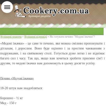
Кулінарні рецепти
»
Кулінарні відповіді
» Як готувати печиво "Медові їжачки"?
«Медові їжачки» - це саме те печиво, яке можна сміливо пропонувати і
дітлахам, і дорослим. Воно буде оцінено і за простим чаюванням з
подружками, і на святковому столі. Готується дуже легко і не віднімає
багато сил і часу. Так що, якщо вам хочеться зробити приємне сім'ї і
друзям, то медові їжачки вам допоможуть в цьому досягти успіху.
Печиво «Медові їжачки»
18-20 штук вам знадобляться:
Борошно - ½ кг
Мед - 150 г