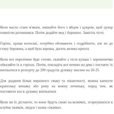
Коли масло стане м'яким, змішайте його з яйцем і цукром, щоб цукор
повністю розчинився. Потім додайте мед і борошно. Замісіть тісто.
Горіхи, краще волоські, потрібно обсмажити і подрібнити, але не до
стану борошна, а щоб була хороша, досить велика крихта.
Коли все перелічене буде готове, скачайте з тіста кульки і хорошенечко
обваляйте їх в горіхах. Потім, покладіть все печиво на деко і поставте їх
випікатися в розігріту до 200 градусів духовку хвилин на 20-25.
Для додання більш виразного смаку та пікантності, можна капнути
крапельку коньяку або рому на кожну печеньку, перед тим, як
поставити все в духовку випікатися.
Коли ви їх дістанете, то вони будуть схожі на колючих, згорнувшихся в
клубок їжачків, звідси і назва «їжачки».