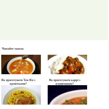
Читайте також:
Як приготувати Том Ям з
Як приготувати каррі з
креветками?
яловичиною?