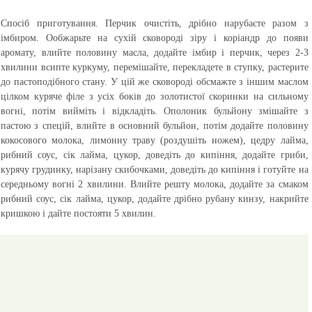
Спосіб приготування.
Перчик очистіть, дрібно нарубаєте разом з
імбиром. Ообжарьте на сухій сковороді зіру і коріандр до появи
аромату, влийте половину масла, додайте імбир і перчик, через 2-3
хвилини всипте куркуму, перемішайте, перекладете в ступку, растерите
до пастоподібного стану. У цій же сковороді обсмажте з іншим маслом
цілком куряче філе з усіх боків до золотистої скоринки на сильному
вогні, потім вийміть і відкладіть. Ополоник бульйону змішайте з
пастою з спецій, влийте в основний бульйон, потім додайте половину
кокосового молока, лимонну траву (роздушіть ножем), цедру лайма,
рибний соус, сік лайма, цукор, доведіть до кипіння, додайте гриби,
курячу грудинку, нарізану скибочками, доведіть до кипіння і готуйте на
середньому вогні 2 хвилини. Влийте решту молока, додайте за смаком
рибний соус, сік лайма, цукор, додайте дрібно рубану кинзу, накрийте
кришкою і дайте постояти 5 хвилин.