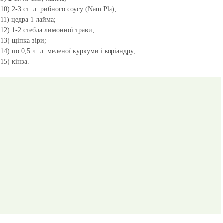
10) 2-3 ст. л. рибного соусу (Nam Pla);
11) цедра 1 лайма;
12) 1-2 стебла лимонної трави;
13) щіпка зіри;
14) по 0,5 ч. л. меленої куркуми і коріандру;
15) кінза.