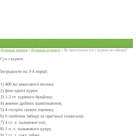
Кулінарні рецепти
»
Кулінарні відповіді
» Як приготувати суп з куркою по-тайськи?
Суп з куркою
Інгредієнти на 3-4 порції:
1) 400 мл кокосового молока;
2) філе однієї курки;
3) 1-2 ст. курячого бульйону;
4) жменю дрібних шампіньйонів;
5) 4 гострих свіжих перчика;
6) 6 скибочок імбиру (в оригіналі галангала);
7) 4 ст. л. пальмової олії;
8) 1 ч. л. пальмового цукру;
9) 2 ст. л. соку лайма;