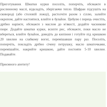
Приготування
. Шматки курки посоліть, поперчіть, обсмажте в
рослинному маслі, відкладіть, зберігаючи тепло. Шафран підсушіть на
сковороді (або столовій ложці), растолчіте разом з сіллю, залийте
окропом, дайте настоятися, влийте в бульйон. Цибулю і перець очистіть,
дрібно наріжте, обсмажте з маслом до м'якості, додайте часникове
пюре. Додайте шматки курки, всипте рис, обсмажте, поки масло не
вбереться, влийте бульйон, доведіть до кипіння і готуйте під кришкою
20 хвилин на слабкому вогні, перемішавши пару раз. Посоліть,
поперчіть, покладіть дрібно січену петрушку, масло шматочками,
перемішайте, накрийте кришкою, дайте постояти 5-10 хвилин.
Подавайте.
Приємного апетиту!