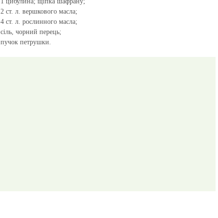
1 цибулина; щіпка шафрану;
2 ст. л. вершкового масла;
4 ст. л. рослинного масла;
сіль, чорний перець;
пучок петрушки.