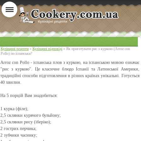
Кулінарні рецепти
»
Кулінарні відповіді
» Як приготувати рис з куркою (Arroz con
Pollo) по-іспанськи?
Arroz con Pollo - іспанська плов з куркою
, на іспанською мовою означає
"рис з куркою". Це класичне блюдо Іспанії та Латинської Америки,
традиційні способи підготовлення в різних країнах унікальні. Готується
40 хвилин.
На 5 порцій Вам знадобиться:
1 курка (філе);
2,5 склянки курячого бульйону;
2,5 склянки рису (іберіко);
2 гострих перчика;
2 зубчики часнику;