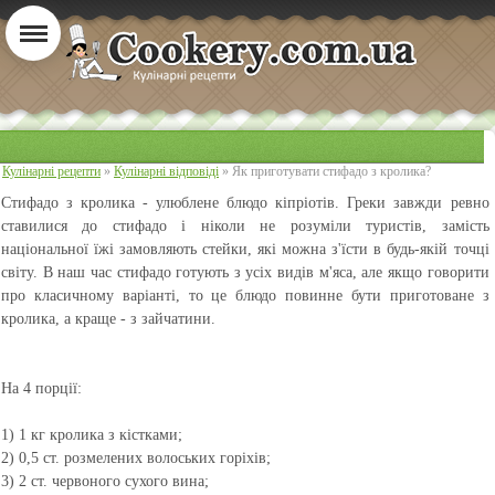
Кулінарні рецепти
»
Кулінарні відповіді
» Як приготувати стифадо з кролика?
Стифадо з кролика
- улюблене блюдо кіпріотів. Греки завжди ревно
ставилися до стифадо і ніколи не розуміли туристів, замість
національної їжі замовляють стейки, які можна з'їсти в будь-якій точці
світу. В наш час стифадо готують з усіх видів м'яса, але якщо говорити
про класичному варіанті, то це блюдо повинне бути приготоване з
кролика, а краще - з зайчатини.
На 4 порції:
1) 1 кг кролика з кістками;
2) 0,5 ст. розмелених волоських горіхів;
3) 2 ст. червоного сухого вина;