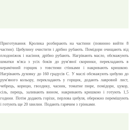
Приготування.
Кролика розбирають на частини (повинно вийти 8
частин). Цибулину очистити і дрібно рубають. Помідори очищають від
плодоніжок і насіння, дрібно рубають. Нагрівають масло, обсмажують
шматки м'яса з усіх боків до рум'яної скоринки, перекладають в
керамічний горщик з товстими стінками і накривають кришкою.
Нагрівають духовку до 160 градусів C. У маслі обсмажують цибулю до
рум'яного кольору, перекладають у горщик, додають лавровий лист,
чебрець, корицю, гвоздику, часник, томатне пюре, помідори, цукор,
сіль, перець, заливають вином, накривають кришкою і готують 1,5
години. Потім додають горіхи, перлова цибуля, обережно перемішують
і готують ще 20 хвилин. Подають гарячим з грінками.