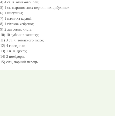
4) 4 ст. л. оливкової олії;
5) 1 ст. маринованих перлинних цибулинок;
6) 1 цибулина;
7) 1 паличка кориці;
8) 1 гілочка чебрецю;
9) 2 лаврових листа;
10) 10 зубчиків часнику;
11) 3 ст. л. томатного пюре;
12) 4 гвоздички;
13) 1 ч. л. цукру;
14) 2 помідори;
15) сіль, чорний перець.