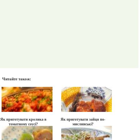
Читайте також:
Як приготувати кролика в
Як приготувати зайця по-
томатному соусі?
мисливські?