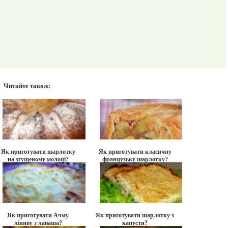
Читайте також:
Як приготувати шарлотку
Як приготувати класичну
на згущеному молоці?
французьку шарлотку?
Як приготувати Ачму
Як приготувати шарлотку з
ліниву з лаваша?
капусти?