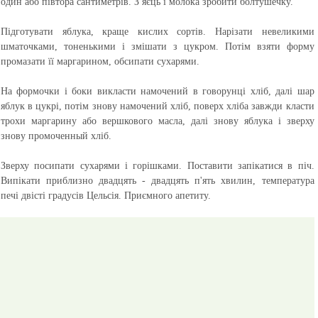
один або півтора сантиметрів. З яєць і молока зробити болтушечку.
Підготувати яблука, краще кислих сортів. Нарізати невеликими
шматочками, тоненькими і змішати з цукром. Потім взяти форму
промазати її маргарином, обсипати сухарями.
На формочки і боки викласти намочений в говорунці хліб, далі шар
яблук в цукрі, потім знову намочений хліб, поверх хліба завжди класти
трохи маргарину або вершкового масла, далі знову яблука і зверху
знову промоченный хліб.
Зверху посипати сухарями і горішками. Поставити запікатися в піч.
Випікати приблизно двадцять - двадцять п'ять хвилин, температура
печі двісті градусів Цельсія.
Приємного апетиту.