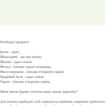
Необхідні продукти:
Батон - один;
Яйця курячі - дві-три штуки;
Молоко - один стакан;
Яблука - близько одного кілограма;
Масло вершкове - близько п'ятдесяти грамів
Цукровий пісок - один стакан;
Горіхи - близько п'ятдесяти грамів.
Яким чином будемо готувати нашу ліниву шарлотку?
Для початку необхідно хліб порізати на скибочки шириною приблизно