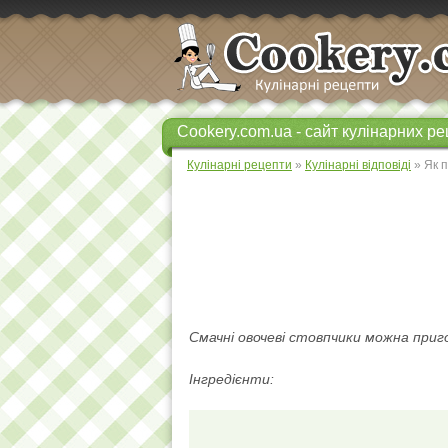
Cookery.com.ua - сайт кулінарних ре
Кулінарні рецепти
»
Кулінарні відповіді
» Як п
Смачні овочеві стовпчики можна при
Інгредієнти: