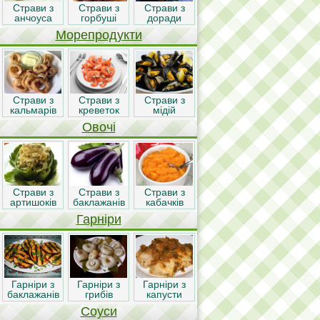
Страви з
Страви з
Страви з
анчоуса
горбуші
доради
Морепродукти
Страви з
Страви з
Страви з
кальмарів
креветок
мідій
Овочі
Страви з
Страви з
Страви з
артишоків
баклажанів
кабачків
Гарніри
Гарніри з
Гарніри з
Гарніри з
баклажанів
грибів
капусти
Соуси