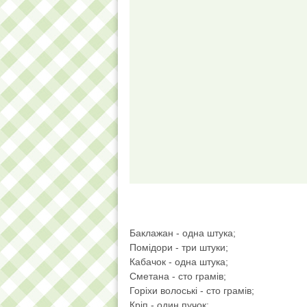
Баклажан - одна штука;
Помідори - три штуки;
Кабачок - одна штука;
Сметана - сто грамів;
Горіхи волоські - сто грамів;
Кріп - один пучок;