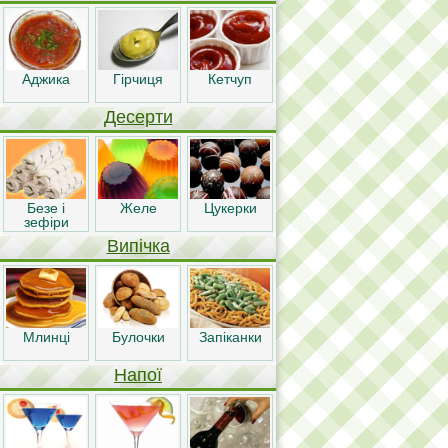
Аджика
Гірчиця
Кетчуп
Десерти
Безе і
Желе
Цукерки
зефіри
Випічка
Млинці
Булочки
Запіканки
Напої