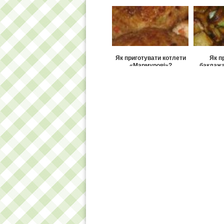
Як приготувати котлети
Як п
«Мармурові»?
баклажа
часнико
Як замаринувати швидко
Як п
баклажани?
баклаж
додаван