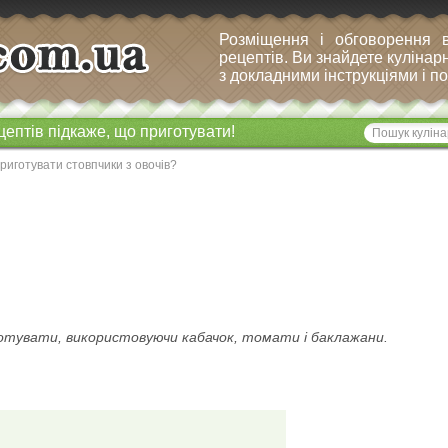
Розміщення і обговорення 
рецептів. Ви знайдете кулінарн
з докладними інструкціями і 
цептів підкаже, що приготувати!
риготувати стовпчики з овочів?
готувати, використовуючи кабачок, томати і баклажани.