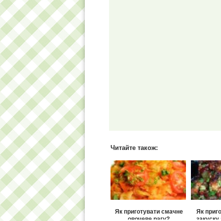
Читайте також:
Як приготувати смачне
Як приг
овочеве рагу?
закуску