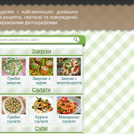
вдалих і найсмачніших домашніх
і рецепти, святкові та повсякденні,
покроковими фотографіями.
Закуски
Грибні
Закуски з
Закуски з
закуски
курки
морепродуктів
Салати
Грибні
Курячі
Макаронні
салати
салати
салати
Супи