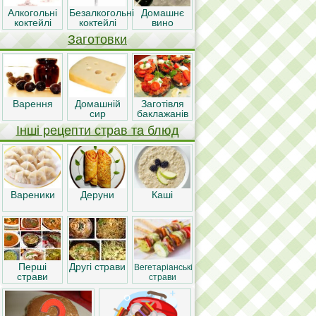
Алкогольні
Безалкогольні
Домашнє
коктейлі
коктейлі
вино
Заготовки
Варення
Домашній
Заготівля
сир
баклажанів
Інші рецепти страв та блюд
Вареники
Деруни
Каші
Перші
Другі страви
Вегетаріанські
страви
страви