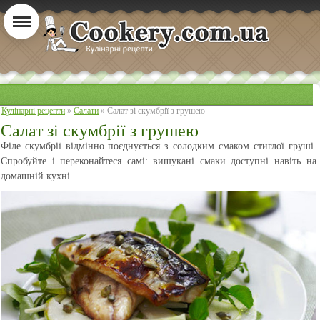
Кулінарні рецепти
»
Салати
» Салат зі скумбрії з грушею
Салат зі скумбрії з грушею
Філе скумбрії відмінно поєднується з солодким смаком стиглої груші.
Спробуйте і переконайтеся самі: вишукані смаки доступні навіть на
домашній кухні.