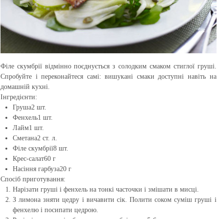
Філе скумбрії відмінно поєднується з солодким смаком стиглої груші.
Спробуйте і переконайтеся самі: вишукані смаки доступні навіть на
домашній кухні.
Інгредієнти:
Груша
2 шт.
Фенхель
1 шт.
Лайм
1 шт.
Сметана
2 ст. л.
Філе скумбрії
8 шт.
Крес-салат
60 г
Насіння гарбуза
20 г
Спосіб приготування:
Нарізати груші і фенхель на тонкі часточки і змішати в мисці.
З лимона зняти цедру і вичавити сік. Полити соком суміш груші і
фенхелю і посипати цедрою.