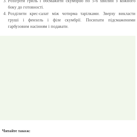
Розігріти гриль і обсмажити скумбрію по 5-6 хвилин з кожного
боку до готовності.
Розділити крес-салат між чотирма тарілками. Зверху викласти
груші і фенхель і філе скумбрії. Посипати підсмаженими
гарбузовим насінням і подавати.
Читайте також: