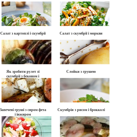
Салат з картоплі і скумбрії
Салат з скумбрії і моркви
Як зробити рулет зі
Слойки з грушею
скумбрії з беконом і
розмарином?
Запечені груші з сиром фета
Скумбрія з рисом і брокколі
і інжиром