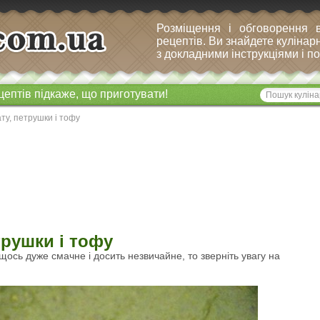
Розміщення і обговорення 
рецептів. Ви знайдете кулінарн
з докладними інструкціями і 
цептів підкаже, що приготувати!
у, петрушки і тофу
трушки і тофу
щось дуже смачне і досить незвичайне, то зверніть увагу на