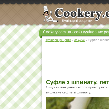
Cookery.com.ua - сайт кулінарних ре
Кулінарні рецепти
»
Закуски
» Суфле з шпинат
Суфле з шпинату, пе
Якщо ви вже давно хотіли приготувати 
вишукане суфле зі шпинату.