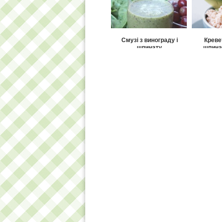
Смузі з винограду і
Креве
шпинату
шпина
Як приготувати запіканку
Шокол
з картоплі зі шпинатом?