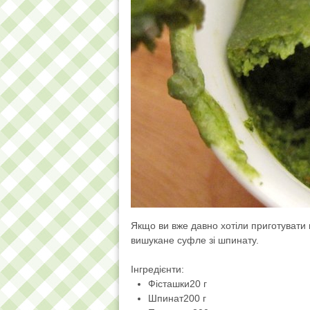
Якщо ви вже давно хотіли приготувати 
вишукане суфле зі шпинату.
Інгредієнти:
Фісташки
20 г
Шпинат
200 г