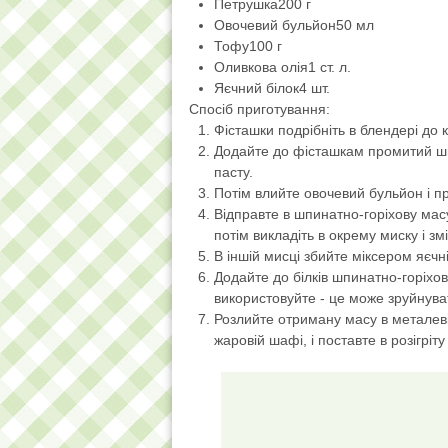
Петрушка
200 г
Овочевий бульйон
50 мл
Тофу
100 г
Оливкова олія
1 ст. л.
Яєчний білок
4 шт.
Спосіб приготування:
Фісташки подрібніть в блендері до 
Додайте до фісташкам промитий шпи
пасту.
Потім влийте овочевий бульйон і пр
Відправте в шпинатно-горіхову масу
потім викладіть в окрему миску і з
В іншій мисці збийте міксером яєчн
Додайте до білків шпинатно-горіхов
використовуйте - це може зруйнуват
Розлийте отриману масу в металеві
жаровій шафі, і поставте в розігріт