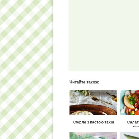
Читайте також:
Суфле з пастою тахін
Салат 
по