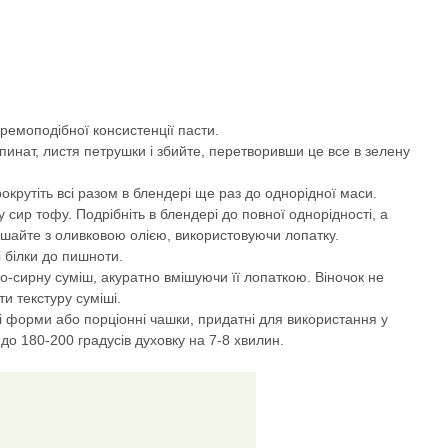
кремоподібної консистенції пасти.
нат, листя петрушки і збийте, перетворивши це все в зелену
окрутіть всі разом в блендері ще раз до однорідної маси.
 сир тофу. Подрібніть в блендері до повної однорідності, а
мішайте з оливковою олією, використовуючи лопатку.
і білки до пишноти.
о-сирну суміш, акуратно вмішуючи її лопаткою. Віночок не
и текстуру суміші.
 форми або порціонні чашки, придатні для використання у
у до 180-200 градусів духовку на 7-8 хвилин.