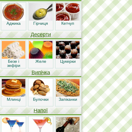
Аджика
Гірчиця
Кетчуп
Десерти
Безе і
Желе
Цукерки
зефіри
Випічка
Млинці
Булочки
Запіканки
Напої