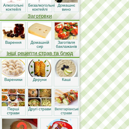
Алкогольні
Безалкогольні
Домашнє
коктейлі
коктейлі
вино
Заготовки
Варення
Домашній
Заготівля
сир
баклажанів
Інші рецепти страв та блюд
Вареники
Деруни
Каші
Перші
Другі страви
Вегетаріанські
страви
страви