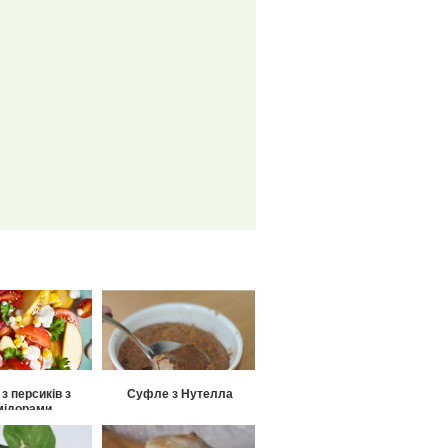
з персиків з
Суфле з Нутелла
мідорами