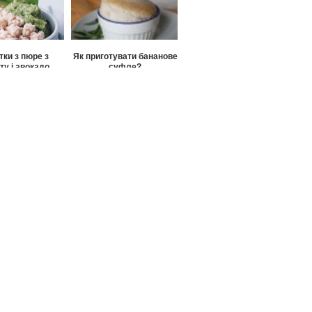
тки з пюре з
Як приготувати бананове
ту і авокадо
суфле?
адне суфле