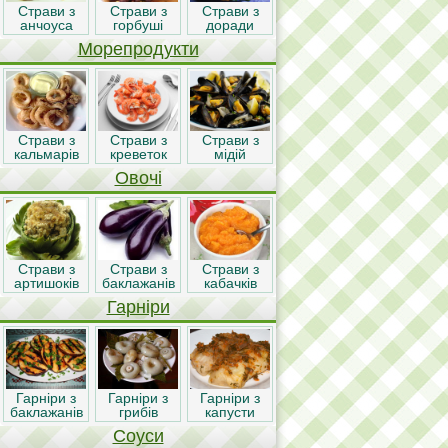
Страви з
Страви з
Страви з
анчоуса
горбуші
доради
Морепродукти
Страви з
Страви з
Страви з
кальмарів
креветок
мідій
Овочі
Страви з
Страви з
Страви з
артишоків
баклажанів
кабачків
Гарніри
Гарніри з
Гарніри з
Гарніри з
баклажанів
грибів
капусти
Соуси