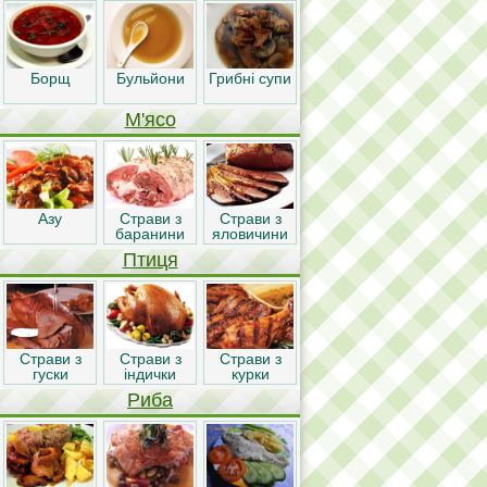
Борщ
Бульйони
Грибні супи
М'ясо
Азу
Страви з
Страви з
баранини
яловичини
Птиця
Страви з
Страви з
Страви з
гуски
індички
курки
Риба