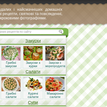
вдалих і найсмачніших домашніх
і рецепти, святкові та повсякденні,
покроковими фотографіями.
Закуски
Грибні
Закуски з
Закуски з
закуски
курки
морепродуктів
Салати
Грибні
Курячі
Макаронні
салати
салати
салати
Супи