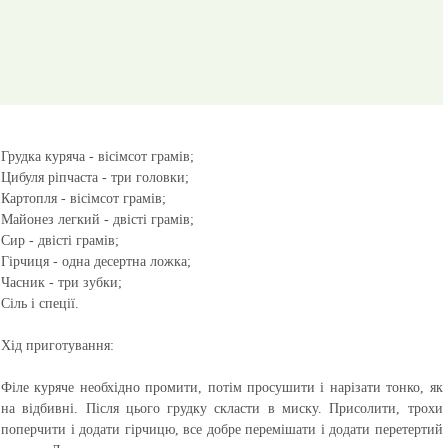
Грудка куряча - вісімсот грамів;
Цибуля ріпчаста - три головки;
Картопля - вісімсот грамів;
Майонез легкий - двісті грамів;
Сир - двісті грамів;
Гірчиця - одна десертна ложка;
Часник - три зубки;
Сіль і спеції.
Хід приготування:
Філе куряче необхідно промити, потім просушити і нарізати тонко, як
на відбивні. Після цього грудку скласти в миску. Присолити, трохи
поперчити і додати гірчицю, все добре перемішати і додати перетертий