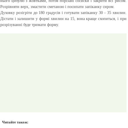
нього цибулю з жовтками, потім порізані сосиски і закрити всі рисом.
Розрівняти верх, змастити сметаною і посипати запіканку сиром.
Духовку розігріти до 180 градусів і готувати запіканку 30 - 35 хвилин.
Дістати і залишити у формі хвилин на 15, вона краще схопиться, і при
розрізуванні буде тримати форму.
Читайте також: