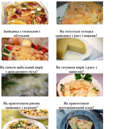
Запіканка з сосисками і
Як готується солодка
яблуками
запіканка з рису і моркви?
Як спекти цибульний пиріг
Як готувати пиріг з рису з
з дріжджового тіста?
ваніллю?
Як приготувати рисову
Як приготувати
запіканку з куркою?
вегетаріанський плов?