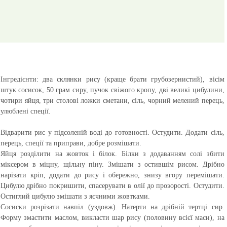
Інгредієнти:
два склянки рису (краще брати грубозернистий), вісім
штук сосисок, 50 грам сиру, пучок свіжого кропу, дві великі цибулини,
чотири яйця, три столові ложки сметани, сіль, чорний мелений перець,
улюблені спеції.
Відварити рис у підсоленій воді до готовності. Остудити. Додати сіль,
перець, спеції та приправи, добре розмішати.
Яйця розділити на жовток і білок. Білки з додаванням солі збити
міксером в міцну, щільну піну. Змішати з остившім рисом. Дрібно
нарізати кріп, додати до рису і обережно, знизу вгору перемішати.
Цибулю дрібно покришити, спасерувати в олії до прозорості. Остудити.
Остиглий цибулю змішати з яєчними жовтками.
Сосиски розрізати навпіл (уздовж). Натерти на дрібній тертці сир.
Форму змастити маслом, викласти шар рису (половину всієї маси), на