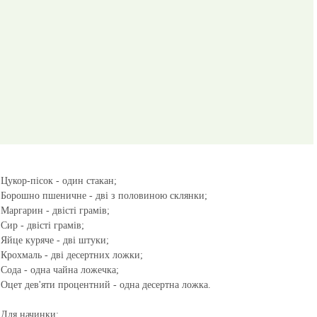
Цукор-пісок - один стакан;
Борошно пшеничне - дві з половиною склянки;
Маргарин - двісті грамів;
Сир - двісті грамів;
Яйце куряче - дві штуки;
Крохмаль - дві десертних ложки;
Сода - одна чайна ложечка;
Оцет дев'яти процентний - одна десертна ложка.
Для начинки: