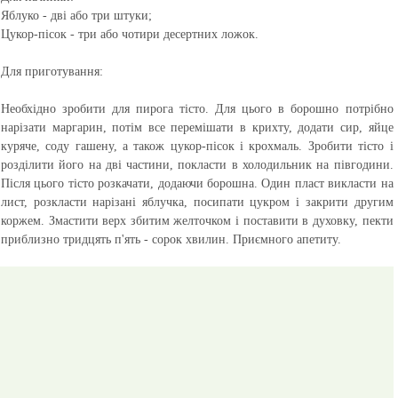
Яблуко - дві або три штуки;
Цукор-пісок - три або чотири десертних ложок.
Для приготування:
Необхідно зробити для пирога тісто. Для цього в борошно потрібно
нарізати маргарин, потім все перемішати в крихту, додати сир, яйце
куряче, соду гашену, а також цукор-пісок і крохмаль. Зробити тісто і
розділити його на дві частини, покласти в холодильник на півгодини.
Після цього тісто розкачати, додаючи борошна. Один пласт викласти на
лист, розкласти нарізані яблучка, посипати цукром і закрити другим
коржем. Змастити верх збитим желточком і поставити в духовку, пекти
приблизно тридцять п'ять - сорок хвилин.
Приємного апетиту.