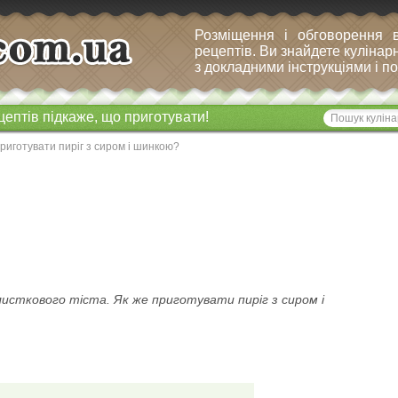
Розміщення і обговорення 
рецептів. Ви знайдете кулінарн
з докладними інструкціями і 
цептів підкаже, що приготувати!
риготувати пиріг з сиром і шинкою?
исткового тіста. Як же приготувати пиріг з сиром і