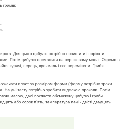
ь грамів;
;
и.
ирога. Для цього цибулю потрібно почистити і порізати
иками. Потім цибулю посмажити на вершковому маслі. Окремо в
яйця курячі, перець, крохмаль і все перемішати. Гриби
 розкачати пласт за розміром форми (форму потрібно трохи
та. На дні тесту потрібно зробити виделкою проколи. Потім
товою масою, далі покласти обсмажену цибулю і гриби.
идцять або сорок п'ять, температура печі - двісті двадцять