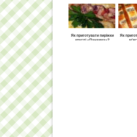
листк
Як приготувати пиріжки
Як приго
круглі «Панамка»?
м'яс
Як приготувати грибний
Як п
пиріг з сиром?
італійс
р