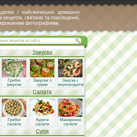
вдалих і найсмачніших домашніх
і рецепти, святкові та повсякденні,
покроковими фотографіями.
Закуски
Грибні
Закуски з
Закуски з
закуски
курки
морепродуктів
Салати
Грибні
Курячі
Макаронні
салати
салати
салати
Супи