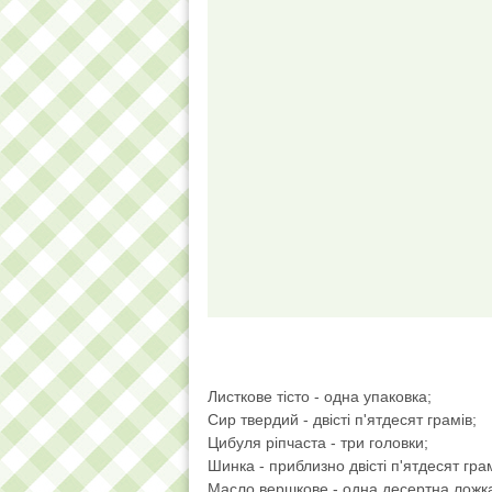
Листкове тісто - одна упаковка;
Сир твердий - двісті п'ятдесят грамів;
Цибуля ріпчаста - три головки;
Шинка - приблизно двісті п'ятдесят грам
Масло вершкове - одна десертна ложк