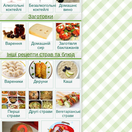
Алкогольні
Безалкогольні
Домашнє
коктейлі
коктейлі
вино
Заготовки
Варення
Домашній
Заготівля
сир
баклажанів
Інші рецепти страв та блюд
Вареники
Деруни
Каші
Перші
Другі страви
Вегетаріанські
страви
страви