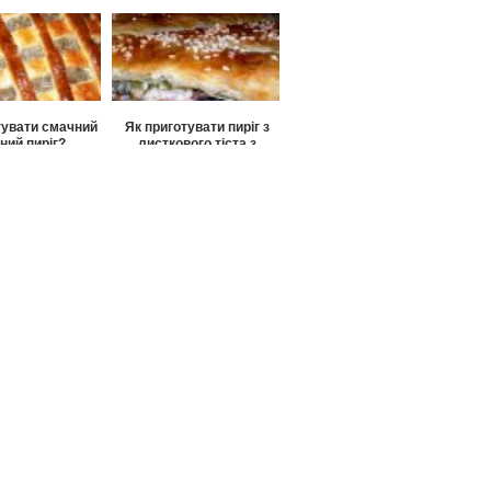
ового тіста?
тувати смачний
Як приготувати пиріг з
ний пиріг?
листкового тіста з
скумбрією?
риготувати
ький пиріжок з
ікоттою?