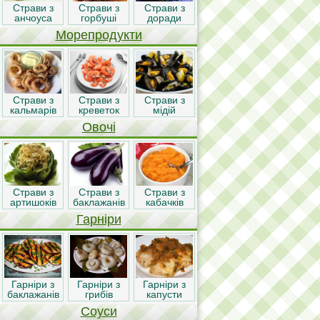
Страви з
Страви з
Страви з
анчоуса
горбуші
доради
Морепродукти
Страви з
Страви з
Страви з
кальмарів
креветок
мідій
Овочі
Страви з
Страви з
Страви з
артишоків
баклажанів
кабачків
Гарніри
Гарніри з
Гарніри з
Гарніри з
баклажанів
грибів
капусти
Соуси