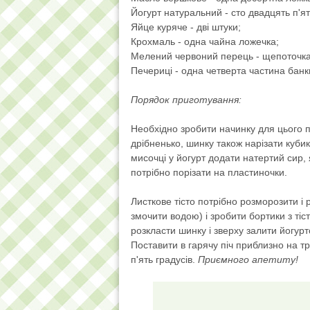
Йогурт натуральний - сто двадцять п'ят
Яйце куряче - дві штуки;
Крохмаль - одна чайна ложечка;
Мелений червоний перець - щепоточка
Печериці - одна четверта частина банк
Порядок приготування:
Необхідно зробити начинку для цього п
дрібненько, шинку також нарізати куб
мисочці у йогурт додати натертий сир, 
потрібно порізати на пластиночки.
Листкове тісто потрібно розморозити і
змочити водою) і зробити бортики з тіс
розкласти шинку і зверху залити йогур
Поставити в гарячу піч приблизно на тр
п'ять градусів.
Приємного апетиту!