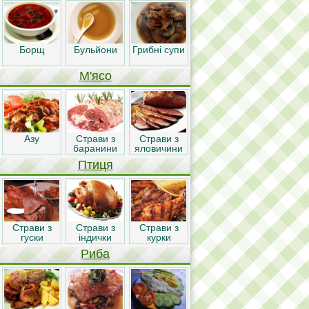
Борщ
Бульйони
Грибні супи
М'ясо
Азу
Страви з
Страви з
баранини
яловичини
Птиця
Страви з
Страви з
Страви з
гуски
індички
курки
Риба