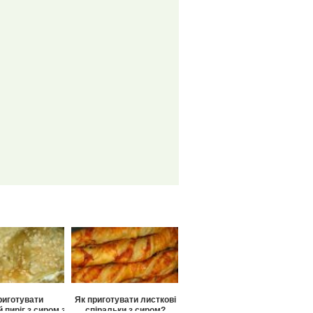
риготувати
Як приготувати листкові
 пиріг з сиром з
спіральки з сиром?