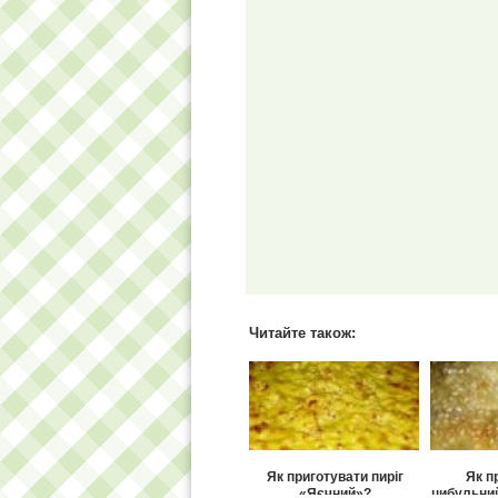
Читайте також:
Як приготувати пиріг
Як п
«Яєчний»?
цибульний