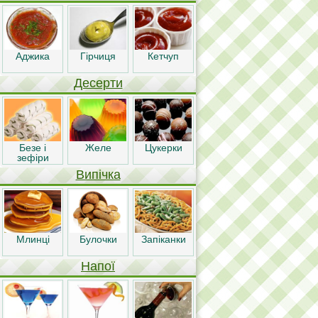
Аджика
Гірчиця
Кетчуп
Десерти
Безе і
Желе
Цукерки
зефіри
Випічка
Млинці
Булочки
Запіканки
Напої