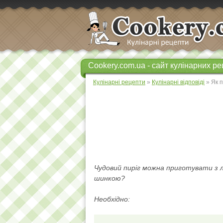
Cookery.com.ua - сайт кулінарних ре
Кулінарні рецепти
»
Кулінарні відповіді
» Як п
Чудовий пиріг можна приготувати з л
шинкою?
Необхідно: