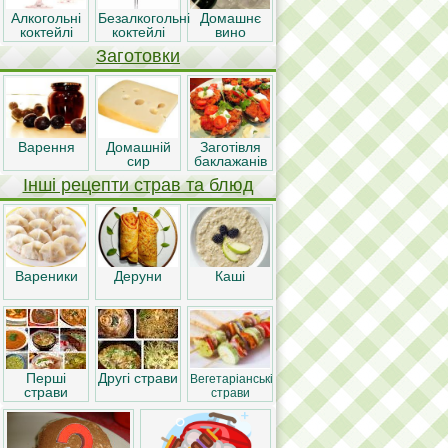
Алкогольні
Безалкогольні
Домашнє
коктейлі
коктейлі
вино
Заготовки
Варення
Домашній
Заготівля
сир
баклажанів
Інші рецепти страв та блюд
Вареники
Деруни
Каші
Перші
Другі страви
Вегетаріанські
страви
страви