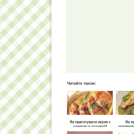
Читайте також:
Як приготувати окуня c
Як п
шинкою в духовці?
маринов