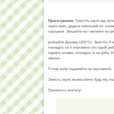
Приготування.
Очистіть окуня від луск
через прес, додати лимонний сік, оливк
горошком. Змішайте всі і вилийте на р
розігрійте Духовку (200°С). Змастіть 4
покладіть на її пергамент (по одній ри
наріжте оливки, покладіть їх на рибу. Р
хвилин.
Готову рибу подавайте на пергаменті.
Замість окуня можна взяти будь-яку ін
Приємного апетиту!