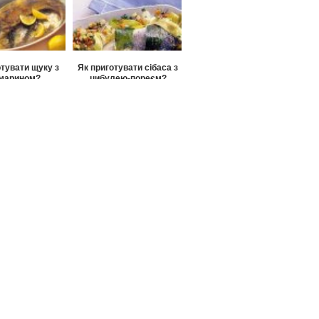
отувати щуку з
Як приготувати сібаса з
марином?
цибулею-пореєм?
 ватерзой і як
о готують?