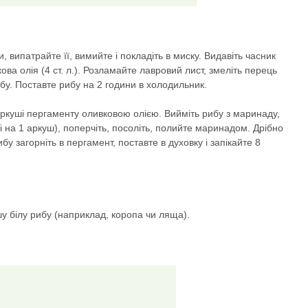
и, випатрайте її, вимийте і покладіть в миску. Видавіть часник
ова олія (4 ст. л.). Розламайте лавровий лист, змеліть перець
ибу. Поставте рибу на 2 години в холодильник.
 аркуші пергаменту оливковою олією. Вийміть рибу з маринаду,
бі на 1 аркуш), поперчіть, посоліть, полийте маринадом. Дрібно
ибу загорніть в пергамент, поставте в духовку і запікайте 8
шу білу рибу (наприклад, коропа чи ляща).