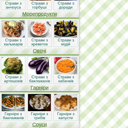
Страви з
Страви з
Страви з
анчоуса
горбуші
доради
Морепродукти
Страви з
Страви з
Страви з
кальмарів
креветок
мідій
Овочі
Страви з
Страви з
Страви з
артишоків
баклажанів
кабачків
Гарніри
Гарніри з
Гарніри з
Гарніри з
баклажанів
грибів
капусти
Соуси