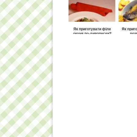
Як приготувати філе
Як приг
окуня по-ливорнски?
роз
Як приготувати сьомгу
Що таке
по-рибацьки?
йог