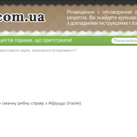
Розміщення і обговорення 
рецептів. Ви знайдете кулінарн
з докладними інструкціями і 
цептів підкаже, що приготувати!
риготувати окуня, запеченого в пергаменті?
 смачну рибну страву з Абруццо (Італія).