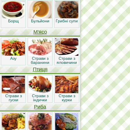
Борщ
Бульйони
Грибні супи
М'ясо
Азу
Страви з
Страви з
баранини
яловичини
Птиця
Страви з
Страви з
Страви з
гуски
індички
курки
Риба