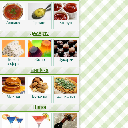
Аджика
Гірчиця
Кетчуп
Десерти
Безе і
Желе
Цукерки
зефіри
Випічка
Млинці
Булочки
Запіканки
Напої