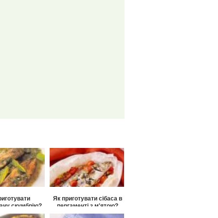
риготувати
Як приготувати сібаса в
ану скумбрію?
пергаменті з м'ятою?