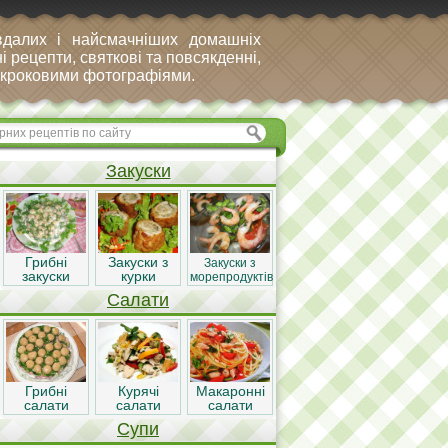
вдалих і найсмачніших домашніх
і рецепти, святкові та повсякденні,
покроковими фотографіями.
Закуски
Грибні
Закуски з
Закуски з
закуски
курки
морепродуктів
Салати
Грибні
Курячі
Макаронні
салати
салати
салати
Супи