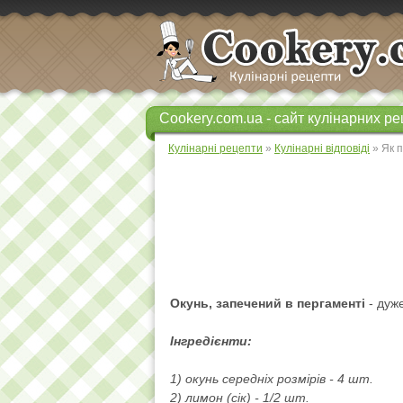
Cookery.com.ua - сайт кулінарних ре
Кулінарні рецепти
»
Кулінарні відповіді
» Як п
Окунь, запечений в пергаменті
- дуже
Інгредієнти:
1) окунь середніх розмірів - 4 шт.
2) лимон (сік) - 1/2 шт.