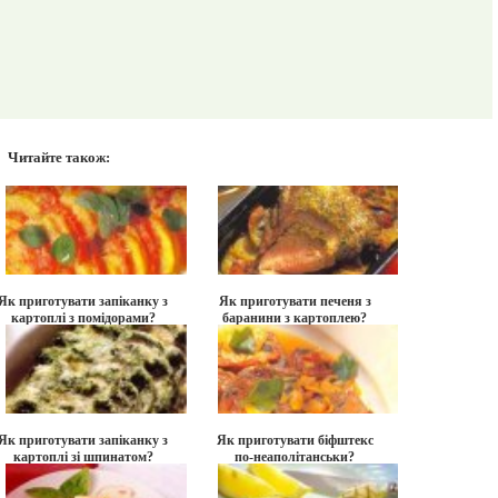
Читайте також:
Як приготувати запіканку з
Як приготувати печеня з
картоплі з помідорами?
баранини з картоплею?
Як приготувати запіканку з
Як приготувати біфштекс
картоплі зі шпинатом?
по-неаполітанськи?