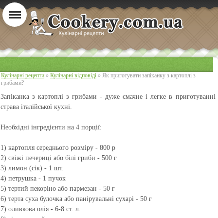
Кулінарні рецепти
»
Кулінарні відповіді
» Як приготувати запіканку з картоплі з
грибами?
Запіканка з картоплі з грибами
- дуже смачне і легке в приготуванні
страва італійської кухні.
Необхідні інгредієнти на 4 порції:
1) картопля середнього розміру - 800 р
2) свіжі печериці або білі гриби - 500 г
3) лимон (сік) - 1 шт.
4) петрушка - 1 пучок
5) тертий пекоріно або пармезан - 50 г
6) терта суха булочка або панірувальні сухарі - 50 г
7) оливкова олія - 6-8 ст. л.