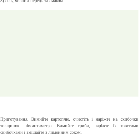
8) сіль, чорний перець за смаком.
Приготування.
Вимийте картоплю, очистіть і наріжте на скибочки
товщиною півсантиметра. Вимийте гриби, наріжте їх товстими
скибочками і змішайте з лимонним соком.