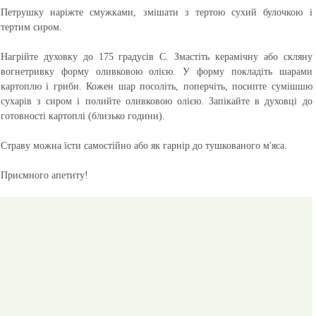
Петрушку наріжте смужками, змішати з тертою сухий булочкою і
тертим сиром.
Нагрійте духовку до 175 градусів С. Змастіть керамічну або скляну
вогнетривку форму оливковою олією. У форму покладіть шарами
картоплю і гриби. Кожен шар посоліть, поперчіть, посипте сумішшю
сухарів з сиром і полийте оливковою олією. Запікайте в духовці до
готовності картоплі (близько години).
Страву можна їсти самостійно або як гарнір до тушкованого м'яса.
Приємного апетиту!