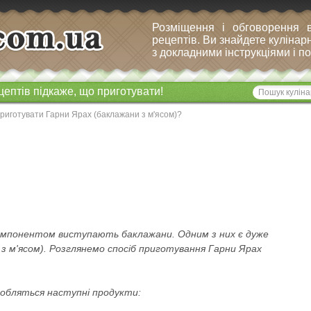
Розміщення і обговорення 
рецептів. Ви знайдете кулінарн
з докладними інструкціями і 
цептів підкаже, що приготувати!
риготувати Гарни Ярах (баклажани з м'ясом)?
 компонентом виступають баклажани. Одним з них є дуже
з м'ясом). Розглянемо спосіб приготування Гарни Ярах
обляться наступні продукти: