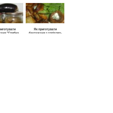
ульськи?
риготувати
Як приготувати
ани "Грибна
баклажани з горіхово-
ніжка"?
часниковою начинкою?
риготувати
ни, як гриби?