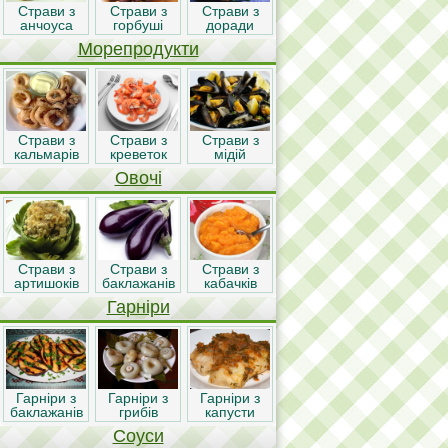
Страви з
Страви з
Страви з
анчоуса
горбуші
доради
Морепродукти
Страви з
Страви з
Страви з
кальмарів
креветок
мідій
Овочі
Страви з
Страви з
Страви з
артишоків
баклажанів
кабачків
Гарніри
Гарніри з
Гарніри з
Гарніри з
баклажанів
грибів
капусти
Соуси