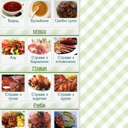
Борщ
Бульйони
Грибні супи
М'ясо
Азу
Страви з
Страви з
баранини
яловичини
Птиця
Страви з
Страви з
Страви з
гуски
індички
курки
Риба