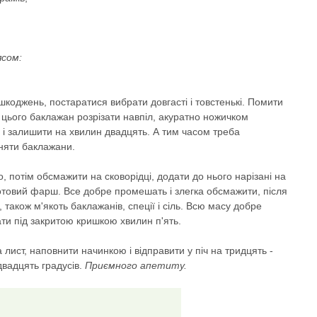
ясом:
шкоджень, постаратися вибрати довгасті і товстенькі. Помити
я цього баклажан розрізати навпіл, акуратно ножичком
 і залишити на хвилин двадцять. А тим часом треба
иняти баклажани.
, потім обсмажити на сковорідці, додати до нього нарізані на
готовий фарш. Все добре промешать і злегка обсмажити, після
також м'якоть баклажанів, спеції і сіль. Всю масу добре
ти під закритою кришкою хвилин п'ять.
 лист, наповнити начинкою і відправити у піч на тридцять -
 двадцять градусів.
Приємного апетиту.