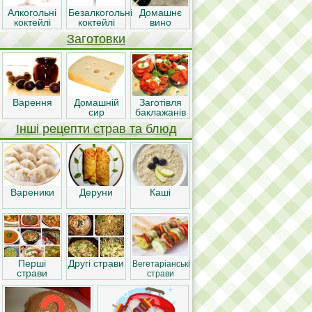
Алкогольні
Безалкогольні
Домашнє
коктейлі
коктейлі
вино
Заготовки
Варення
Домашній
Заготівля
сир
баклажанів
Інші рецепти страв та блюд
Вареники
Деруни
Каші
Перші
Другі страви
Вегетаріанські
страви
страви