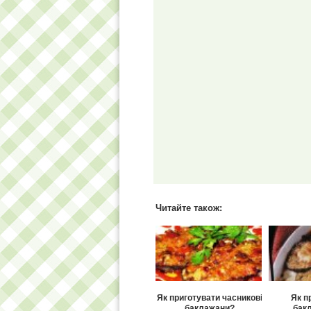
Читайте також:
Як приготувати часникові
Як п
баклажани?
бакл