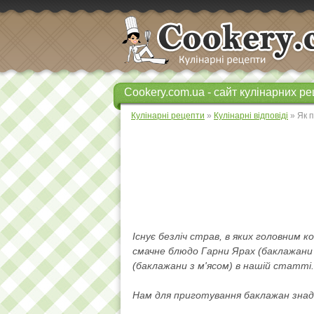
Cookery.com.ua - сайт кулінарних ре
Кулінарні рецепти
»
Кулінарні відповіді
» Як п
Існує безліч страв, в яких головним
смачне блюдо Гарни Ярах (баклажани 
(баклажани з м'ясом) в нашій статті.
Нам для приготування баклажан знад