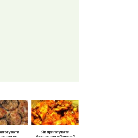
риготувати
Як приготувати
ажани по-
баклажани «Лидио»?