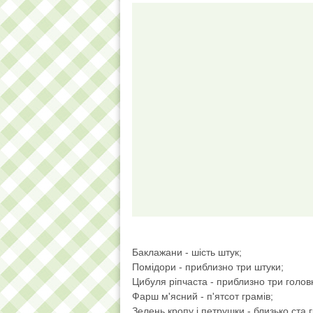
Баклажани - шість штук;
Помідори - приблизно три штуки;
Цибуля ріпчаста - приблизно три голов
Фарш м'ясний - п'ятсот грамів;
Зелень кропу і петрушки - близько ста г