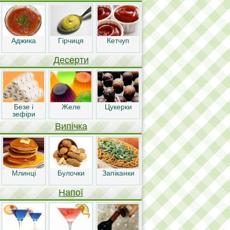
Аджика
Гірчиця
Кетчуп
Десерти
Безе і
Желе
Цукерки
зефіри
Випічка
Млинці
Булочки
Запіканки
Напої