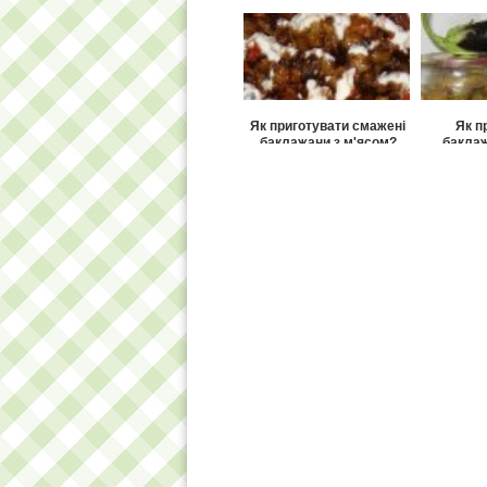
гуц
Як приготувати смажені
Як п
баклажани з м'ясом?
баклаж
Як приготувати котлети з
Як п
баклажанів?
баклажа