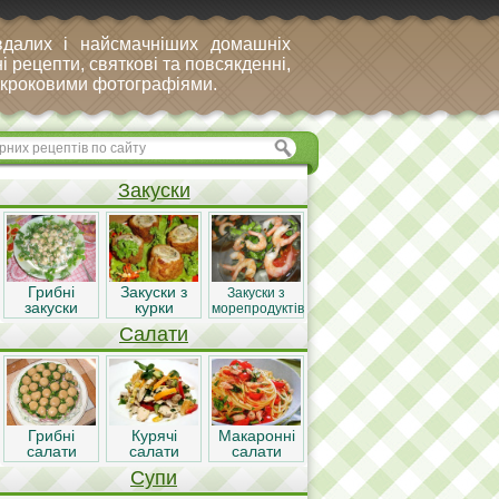
вдалих і найсмачніших домашніх
і рецепти, святкові та повсякденні,
покроковими фотографіями.
Закуски
Грибні
Закуски з
Закуски з
закуски
курки
морепродуктів
Салати
Грибні
Курячі
Макаронні
салати
салати
салати
Супи