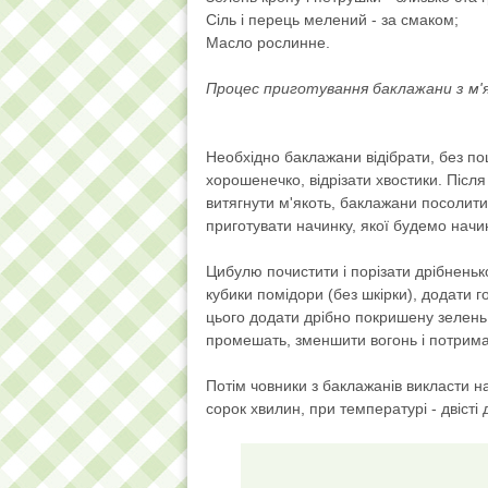
Сіль і перець мелений - за смаком;
Масло рослинне.
Процес приготування баклажани з м'
Необхідно баклажани відібрати, без по
хорошенечко, відрізати хвостики. Післ
витягнути м'якоть, баклажани посолити
приготувати начинку, якої будемо нач
Цибулю почистити і порізати дрібненько
кубики помідори (без шкірки), додати 
цього додати дрібно покришену зелень, 
промешать, зменшити вогонь і потрима
Потім човники з баклажанів викласти на
сорок хвилин, при температурі - двісті