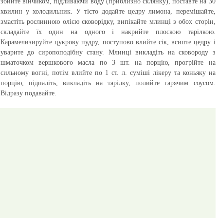
збийте вінчиком, підливаючи воду (приблизно склянку), поставте на 30
хвилин у холодильник. У тісто додайте цедру лимона, перемішайте,
змастіть рослинною олією сковорідку, випікайте млинці з обох сторін,
складайте їх один на одного і накрийте плоскою тарілкою.
Карамелизируйте цукрову пудру, поступово влийте сік, всипте цедру і
уварите до сиропоподібну стану. Млинці викладіть на сковороду з
шматочком вершкового масла по 3 шт. на порцію, прогрійте на
сильному вогні, потім влийте по 1 ст. л. суміші лікеру та коньяку на
порцію, підпаліть, викладіть на тарілку, полийте гарячим соусом.
Відразу подавайте.