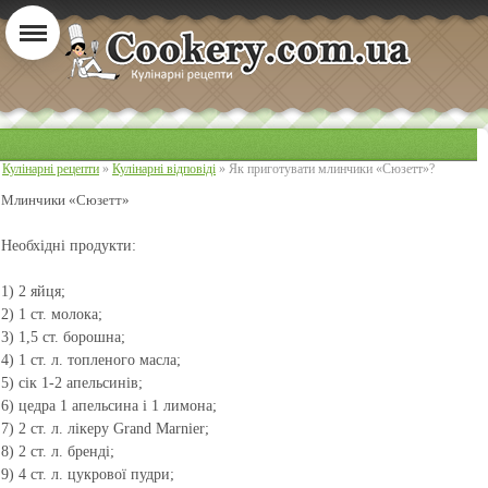
Кулінарні рецепти
»
Кулінарні відповіді
» Як приготувати млинчики «Сюзетт»?
Млинчики «Сюзетт»
Необхідні продукти:
1) 2 яйця;
2) 1 ст. молока;
3) 1,5 ст. борошна;
4) 1 ст. л. топленого масла;
5) сік 1-2 апельсинів;
6) цедра 1 апельсина і 1 лимона;
7) 2 ст. л. лікеру Grand Marnier;
8) 2 ст. л. бренді;
9) 4 ст. л. цукрової пудри;