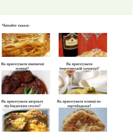
Читайте також:
Як приготувати пшеничні
Як приготувати
млинці?
імеретинській хачапурі?
Як приготувати антрекот
Як приготувати млинці по-
під бордоским соусом?
хортобадьски?