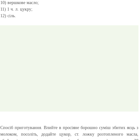
10) вершкове масло;
11) 1 ч. л. цукру;
12) сіль.
Спосіб приготування.
Влийте в просіяне борошно суміш збитих яєць з
молоком, посоліть, додайте цукор, ст. ложку розтопленого масла,