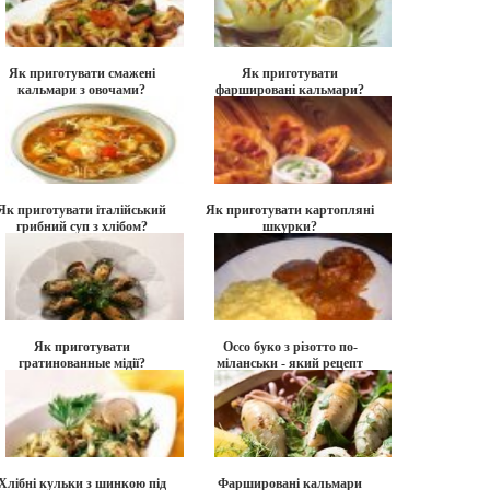
Як приготувати смажені
Як приготувати
кальмари з овочами?
фаршировані кальмари?
Як приготувати італійський
Як приготувати картопляні
грибний суп з хлібом?
шкурки?
Як приготувати
Оссо буко з різотто по-
гратинованные мідії?
міланськи - який рецепт
страви?
Хлібні кульки з шинкою під
Фаршировані кальмари