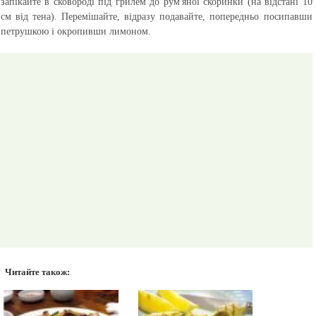
запікайте в сковороді під грилем до рум'яної скоринки (на відстані 10
см від тена). Перемішайте, відразу подавайте, попередньо посипавши
петрушкою і окропивши лимоном.
Читайте також: