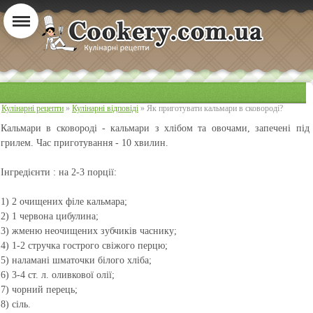
Кулінарні рецепти
»
Кулінарні відповіді
» Як приготувати кальмари в сковороді?
Кальмари в сковороді
- кальмари з хлібом та овочами, запечені під
грилем. Час приготування - 10 хвилин.
Інгредієнти : на 2-3 порції
:
1) 2 очищених філе кальмара;
2) 1 червона цибулина;
3) жменю неочищених зубчиків часнику;
4) 1-2 стручка гострого свіжого перцю;
5) наламані шматочки білого хліба;
6) 3-4 ст. л. оливкової олії;
7) чорний перець;
8) сіль.