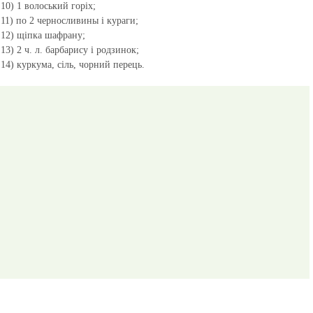
10) 1 волоський горіх;
11) по 2 черносливины і кураги;
12) щіпка шафрану;
13) 2 ч. л. барбарису і родзинок;
14) куркума, сіль, чорний перець.