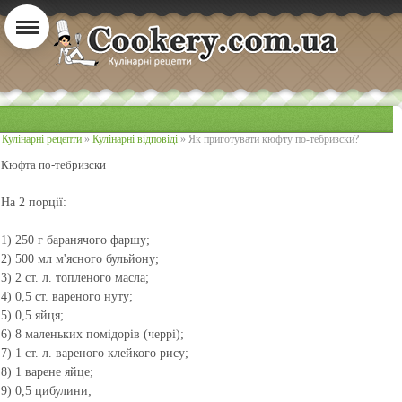
Кулінарні рецепти
»
Кулінарні відповіді
» Як приготувати кюфту по-тебризски?
Кюфта по-тебризски
На 2 порції:
1) 250 г баранячого фаршу;
2) 500 мл м'ясного бульйону;
3) 2 ст. л. топленого масла;
4) 0,5 ст. вареного нуту;
5) 0,5 яйця;
6) 8 маленьких помідорів (черрі);
7) 1 ст. л. вареного клейкого рису;
8) 1 варене яйце;
9) 0,5 цибулини;