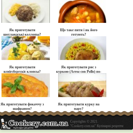
Як приготувати
Що таке пити і як його
шотландські коллопы?
готують?
Як приготувати
Як приготувати рис з
кєнігсбєргскіє клопсы?
куркою (Arroz con Pollo) по-
іспанськи?
Як приготувати фокаччу з
Як приготувати курку на
шафраном?
пару?
Copyrights © 2021.
"Cookery.com.ua" Кулінарні рецепти