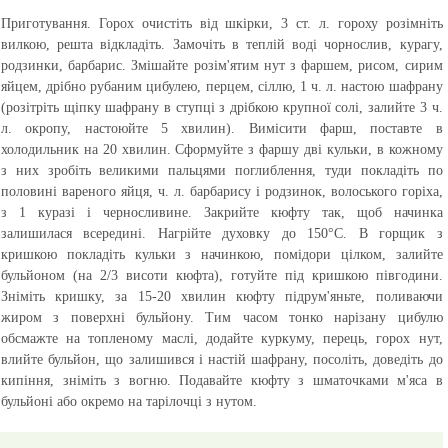
Приготування.
Горох очистіть від шкірки, 3 ст. л. гороху розімніть
вилкою, решта відкладіть. Замочіть в теплій воді чорнослив, курагу,
родзинки, барбарис. Змішайте розім'ятим нут з фаршем, рисом, сирим
яйцем, дрібно рубаним цибулею, перцем, сіллю, 1 ч. л. настою шафрану
(розітріть щіпку шафрану в ступці з дрібкою крупної солі, залийте 3 ч.
л. окропу, настоюйте 5 хвилин). Вимісити фарш, поставте в
холодильник на 20 хвилин. Сформуйте з фаршу дві кульки, в кожному
з них зробіть великими пальцями поглиблення, туди покладіть по
половині вареного яйця, ч. л. барбарису і родзинок, волоського горіха,
з 1 куразі і черносливине. Закрийте кюфту так, щоб начинка
залишилася всередині. Нагрійте духовку до 150°С. В горщик з
кришкою покладіть кульки з начинкою, помідори цілком, залийте
бульйоном (на 2/3 висоти кюфта), готуйте під кришкою півгодини.
Зніміть кришку, за 15-20 хвилин кюфту підрум'яньте, поливаючи
жиром з поверхні бульйону. Тим часом тонко нарізану цибулю
обсмажте на топленому маслі, додайте куркуму, перець, горох нут,
влийте бульйон, що залишився і настій шафрану, посоліть, доведіть до
кипіння, зніміть з вогню. Подавайте кюфту з шматочками м'яса в
бульйоні або окремо на тарілочці з нутом.