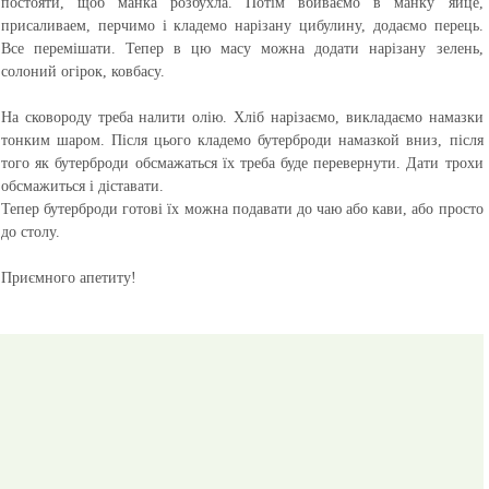
постояти, щоб манка розбухла. Потім вбиваємо в манку яйце,
присаливаем, перчимо і кладемо нарізану цибулину, додаємо перець.
Все перемішати. Тепер в цю масу можна додати нарізану зелень,
солоний огірок, ковбасу.
На сковороду треба налити олію. Хліб нарізаємо, викладаємо намазки
тонким шаром. Після цього кладемо бутерброди намазкой вниз, після
того як бутерброди обсмажаться їх треба буде перевернути. Дати трохи
обсмажиться і діставати.
Тепер бутерброди готові їх можна подавати до чаю або кави, або просто
до столу.
Приємного апетиту!