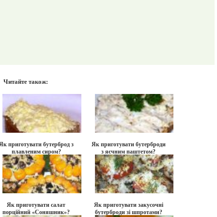
Читайте також:
Як приготувати бутерброд з
Як приготувати бутерброди
плавленим сиром?
з яєчним паштетом?
Як приготувати салат
Як приготувати закусочні
порційний «Соняшник»?
бутерброди зі шпротами?