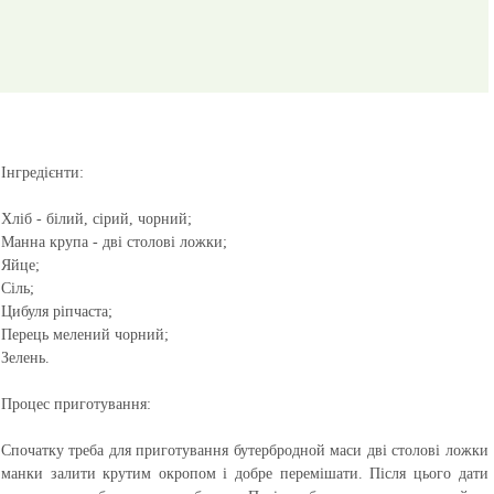
Інгредієнти:
Хліб - білий, сірий, чорний;
Манна крупа - дві столові ложки;
Яйце;
Сіль;
Цибуля ріпчаста;
Перець мелений чорний;
Зелень.
Процес приготування:
Спочатку треба для приготування бутербродной маси дві столові ложки
манки залити крутим окропом і добре перемішати. Після цього дати