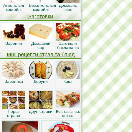
Алкогольні
Безалкогольні
Домашнє
коктейлі
коктейлі
вино
Заготовки
Варення
Домашній
Заготівля
сир
баклажанів
Інші рецепти страв та блюд
Вареники
Деруни
Каші
Перші
Другі страви
Вегетаріанські
страви
страви