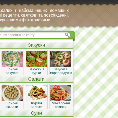
вдалих і найсмачніших домашніх
і рецепти, святкові та повсякденні,
покроковими фотографіями.
Закуски
Грибні
Закуски з
Закуски з
закуски
курки
морепродуктів
Салати
Грибні
Курячі
Макаронні
салати
салати
салати
Супи