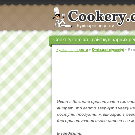
Cookery.com.ua - сайт кулінарних ре
Кулінарні рецепти
»
Кулінарні відповіді
» Як п
Якщо є бажання приготувати смачний 
витрат, то варто звернути увагу не 
доступні продукти. А виноград з лег
для приготування цього пирога все ж
Інгредієнти: