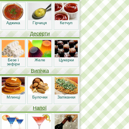
Аджика
Гірчиця
Кетчуп
Десерти
Безе і
Желе
Цукерки
зефіри
Випічка
Млинці
Булочки
Запіканки
Напої