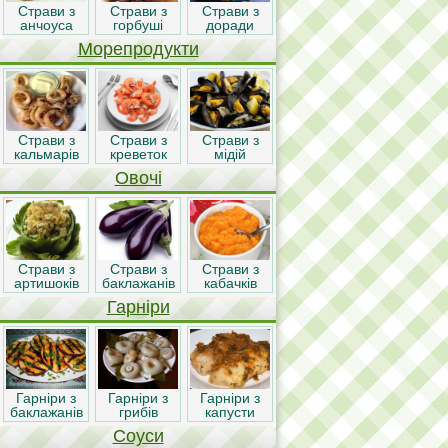
Страви з
Страви з
Страви з
анчоуса
горбуші
доради
Морепродукти
Страви з
Страви з
Страви з
кальмарів
креветок
мідій
Овочі
Страви з
Страви з
Страви з
артишоків
баклажанів
кабачків
Гарніри
Гарніри з
Гарніри з
Гарніри з
баклажанів
грибів
капусти
Соуси