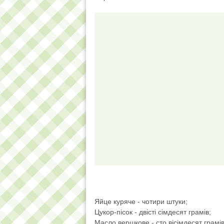
Яйце куряче - чотири штуки;
Цукор-пісок - двісті сімдесят грамів;
Масло вершкове - сто вісімдесят грамів