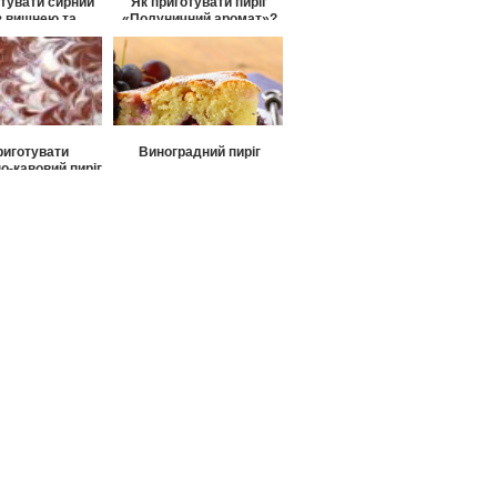
отувати сирний
Як приготувати пиріг
 з вишнею та
«Полуничний аромат»?
ойзелем?
риготувати
Виноградний пиріг
о-кавовий пиріг
муровий?
тувати пиріг з
овой начинкою?