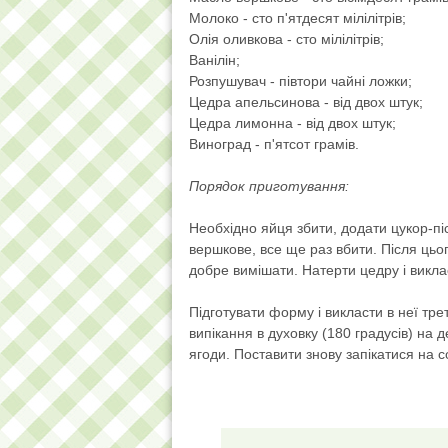
Молоко - сто п'ятдесят мілілітрів;
Олія оливкова - сто мілілітрів;
Ванілін;
Розпушувач - півтори чайні ложки;
Цедра апельсинова - від двох штук;
Цедра лимонна - від двох штук;
Виноград - п'ятсот грамів.
Порядок приготування:
Необхідно яйця збити, додати цукор-пі
вершкове, все ще раз вбити. Після цьо
добре вимішати. Натерти цедру і виклас
Підготувати форму і викласти в неї тре
випікання в духовку (180 градусів) на 
ягоди. Поставити знову запікатися на с