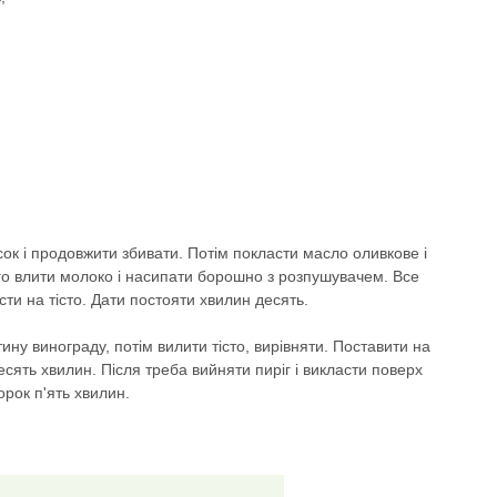
сок і продовжити збивати. Потім покласти масло оливкове і
го влити молоко і насипати борошно з розпушувачем. Все
ти на тісто. Дати постояти хвилин десять.
тину винограду, потім вилити тісто, вирівняти. Поставити на
десять хвилин. Після треба вийняти пиріг і викласти поверх
орок п'ять хвилин.