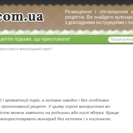
Розміщення і обговорення 
рецептів. Ви знайдете кулінарн
з докладними інструкціями і 
цептів підкаже, що приготувати!
риготувати виноградний пиріг?
і ароматний пиріг, а головне швидко і без особливих
пропонований рецепт. У цьому пирозі використані всі
кістю можна замінити на родзинки або кислі яблука. Краще
 використовувати виноград без кісточок і з кислинкою.