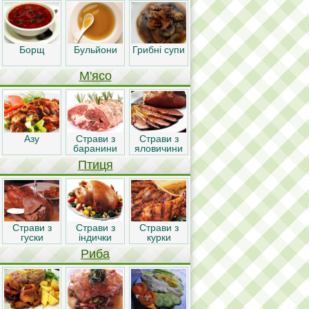
Борщ
Бульйони
Грибні супи
М'ясо
Азу
Страви з
Страви з
баранини
яловичини
Птиця
Страви з
Страви з
Страви з
гуски
індички
курки
Риба