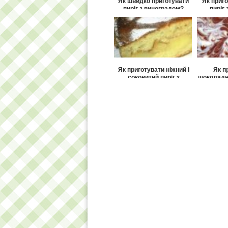
Як швидко приготувати
Як приг
пиріг з виноградом?
пиріг
штр
Як приготувати ніжний і
Як п
соковитий пиріг з
шоколадн
яблучною начинкою?
мар
Як швидко приготувати
Як приго
пиріг фруктовий?
нектарин