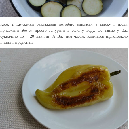
Крок 2
Кружечки баклажанів потрібно викласти в миску і трохи
присолити або ж просто занурити в солону воду. Це займе у Вас
буквально 15 – 20 хвилин. А Ви, тим часом, займіться підготовкою
інших інгредієнтів.