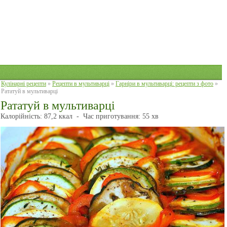
Кулінарні рецепти
»
Рецепти в мультиварці
»
Гарніри в мультиварці: рецепти з фото
»
Рататуй в мультиварці
Рататуй в мультиварці
Калорійність:
87,2 ккал
-
Час приготування:
55 хв