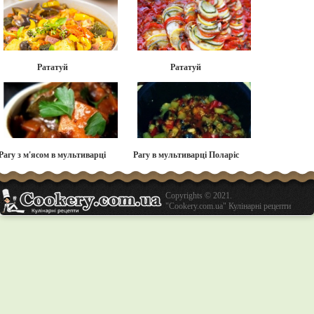
Рататуй
Рататуй
Рагу з м'ясом в мультиварці
Рагу в мультиварці Поларіс
Copyrights © 2021.
"Cookery.com.ua" Кулінарні рецепти