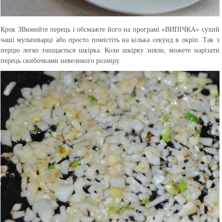
Крок 3
Вимийте перець і обсмажте його на програмі «ВИПІЧКА» сухий
чаші мультиварці або просто помістіть на кілька секунд в окріп. Так з
перцю легко зчищається шкірка. Коли шкірку зняли, можете нарізати
перець скибочками невеликого розміру.