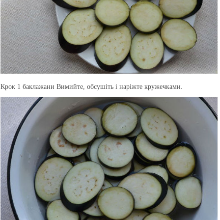
Крок 1
баклажани Вимийте, обсушіть і наріжте кружечками.