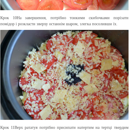
Крок 10
На завершення, потрібно тонкими скибочками порізати
помідор і розкласти зверху останнім шаром, злегка посоливши їх.
Крок 11
Верх рататуя потрібно присипати натертим на тертці твердим