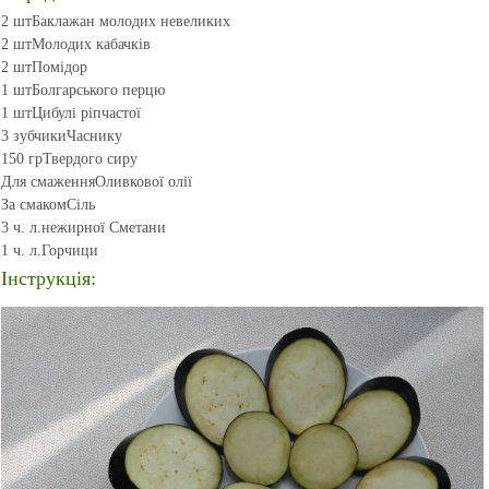
2 шт
Баклажан молодих невеликих
2 шт
Молодих кабачків
2 шт
Помідор
1 шт
Болгарського перцю
1 шт
Цибулі ріпчастої
3 зубчики
Часнику
150 гр
Твердого сиру
Для смаження
Оливкової олії
За смаком
Сіль
3 ч. л.
нежирної Сметани
1 ч. л.
Горчици
Інструкція: