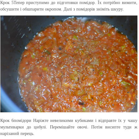
Крок 5
Тепер приступимо до підготовки помідор. Їх потрібно вимити,
обсушити і обшпарити окропом. Далі з помідорів зніміть шкуру.
Крок 6
помідори Наріжте невеликими кубиками і відправте їх у чашу
мультиварки до цибулі. Перемішайте овочі. Потім висипте туди ж
нарізаний перець.