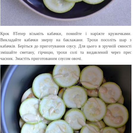
Крок 8
Тепер візьміть кабачки, помийте і наріжте кружечками.
Викладайте кабачки зверху на баклажани. Трохи посоліть шар з
кабачків. Беріться до приготування соусу. Для цього в зручній ємності
змішайте сметану, гірчицю, трохи солі та видавлений через прес
часник. Змастіть приготованим соусом овочі.