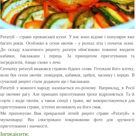
Рататуй – страви прованської кухні. У нас воно відоме і популярне вже
багато років. Особливо в сезон овочів – у розпал літа і початок осені.
До складу класичного рецепту рататуя обов'язково повинні входити
кабачки, баклажани і перець. За принципом приготування та
інгредієнтів, блюдо схоже з лечо.
Спочатку рататуй вважався стравою бідних селян. Готували його влітку,
коли був сезон овочів: помідорів, кабачків, цибулі, часнику і перцю. В
сучасний рецепт стали додавати ще і баклажани.
Рататуй у кожного народу називається по-різному. Наприклад, в Росії
це овочеве рагу. Але принцип приготування трохи відрізняється. Та й
сорти і види овочів, а також спеції і трави, які використовуються для
приготування страви, істотно впливають на його смак.
Ми пропонуємо Вам прекрасний літній рецепт страви «Рататуй» в
мультиварці. Він ілюстровано покроковими фото для зручності
приготування і наочності.
Інгредієнти: