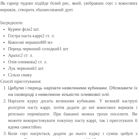
Як гарнір чудово підійде білий рис, який, увібравши соус з кокосових
вершків, створить збалансований дует.
Інгредієнти:
Куряче філе
2 шт.
Гостра паста каррі
2 ст. л.
Кокосові вершки
400 мл
Перець червоний солодкий
1 шт.
Арахіс
2 ст. л.
Олія оливкова
2 ст. л.
Лук червоний
1 шт.
Сіль
за смаку
Спосіб приготування:
Цибулю і перець нарізати невеликими кубиками. Обсмажити їх
на сковороді з невеликою кількістю оливкової олії.
Нарізати
курку
досить великими кубиками. У великій каструлі
розігріти пасту каррі, потім додати до неї кокосових вершків і
ретельно перемішати. При бажанні можна трохи посолити. Ви
можете використовувати покупну пасту
каррі, так і приготувати її
вдома самостійно.
Коли соус нагріється, додати до нього курку і суміш цибулі з