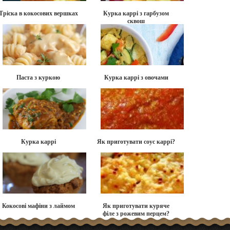
Тріска в кокосових вершках
Курка каррі з гарбузом
сквош
Паста з куркою
Курка каррі з овочами
Курка каррі
Як приготувати соус каррі?
Кокосові мафіни з лаймом
Як приготувати куряче
філе з рожевим перцем?