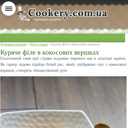
Кулінарні рецепти
»
Другі страви
» Куряче філе в кокосових вершках
Куряче філе в кокосових вершках
Екзотичний смак цієї страви подумки перенесе вас в азіатські країни.
Як гарнір чудово підійде білий рис, який, увібравши соус з кокосових
вершків, створить збалансований дует.