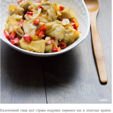
Екзотичний смак цієї страви подумки перенесе вас в азіатські країни.