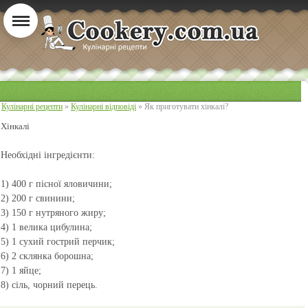
Кулінарні рецепти
»
Кулінарні відповіді
» Як приготувати хінкалі?
Хінкалі
Необхідні інгредієнти:
1) 400 г пісної яловичини;
2) 200 г свинини;
3) 150 г нутряного жиру;
4) 1 велика цибулина;
5) 1 сухий гострий перчик;
6) 2 склянка борошна;
7) 1 яйце;
8) сіль, чорний перець.