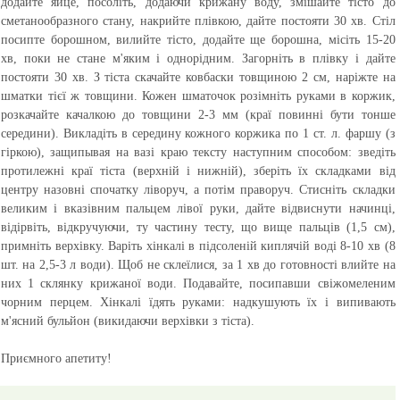
додайте яйце, посоліть, додаючи крижану воду, змішайте тісто до
сметанообразного стану, накрийте плівкою, дайте постояти 30 хв. Стіл
посипте борошном, вилийте тісто, додайте ще борошна, місіть 15-20
хв, поки не стане м'яким і однорідним. Загорніть в плівку і дайте
постояти 30 хв. З тіста скачайте ковбаски товщиною 2 см, наріжте на
шматки тієї ж товщини. Кожен шматочок розімніть руками в коржик,
розкачайте качалкою до товщини 2-3 мм (краї повинні бути тонше
середини). Викладіть в середину кожного коржика по 1 ст. л. фаршу (з
гіркою), защипывая на вазі краю тексту наступним способом:
зведіть
протилежні краї тіста (верхній і нижній), зберіть їх складками від
центру назовні спочатку ліворуч, а потім праворуч. Стисніть складки
великим і вказівним пальцем лівої руки, дайте відвиснути начинці,
відірвіть, відкручуючи, ту частину тесту, що вище пальців (1,5 см),
примніть верхівку
. Варіть хінкалі в підсоленій киплячій воді 8-10 хв (8
шт. на 2,5-3 л води). Щоб не склеїлися, за 1 хв до готовності влийте на
них 1 склянку крижаної води. Подавайте, посипавши свіжомеленим
чорним перцем. Хінкалі їдять руками: надкушують їх і випивають
м'ясний бульйон (викидаючи верхівки з тіста).
Приємного апетиту!