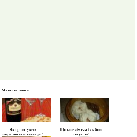
Читайте також:
Як приготувати
Що таке дім сум і як його
імеретинській хачапурі?
готують?