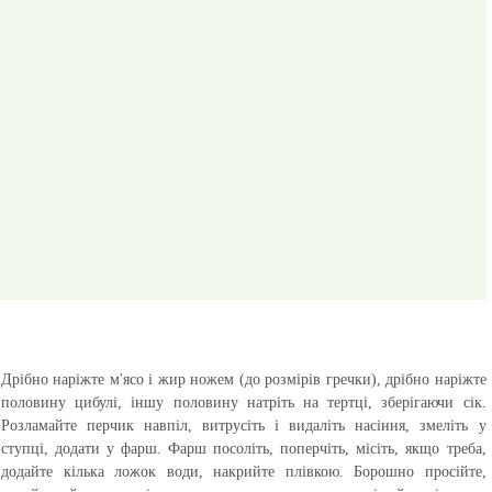
Дрібно наріжте м'ясо і жир ножем (до розмірів гречки), дрібно наріжте
половину цибулі, іншу половину натріть на тертці, зберігаючи сік.
Розламайте перчик навпіл, витрусіть і видаліть насіння, змеліть у
ступці, додати у фарш. Фарш посоліть, поперчіть, місіть, якщо треба,
додайте кілька ложок води, накрийте плівкою. Борошно просійте,