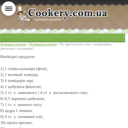
Кулінарні рецепти
»
Кулінарні відповіді
» Як приготувати салат з помідорами,
фенхелем і кальмаром?
Необхідні продукти:
1) 1 тушка кальмара (філе);
2) 1 великий помідор;
3) 6 помідорів чері;
4) 1 цибулина фенхелю;
5) 2 ст. л. лимонного і 4 ст. л. апельсинового соку;
6) 0,5 червоної цибулини;
7) 1 ст. л. винного оцту;
8) цедра 1 лимона;
9) 6 ст. л. оливкової олії;
10) щіпка орегано;