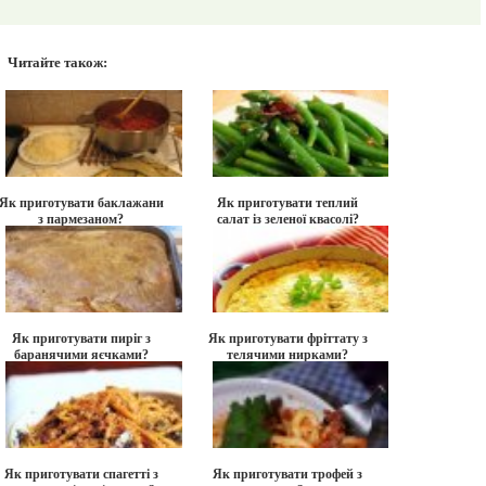
Читайте також:
Як приготувати баклажани
Як приготувати теплий
з пармезаном?
салат із зеленої квасолі?
Як приготувати пиріг з
Як приготувати фріттату з
баранячими яєчками?
телячими нирками?
Як приготувати спагетті з
Як приготувати трофей з