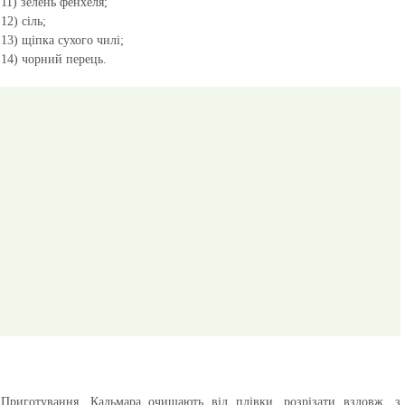
11) зелень фенхеля;
12) сіль;
13) щіпка сухого чилі;
14) чорний перець.
Приготування.
Кальмара очищають від плівки, розрізати вздовж, з