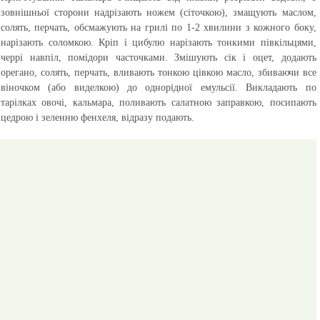
зовнішньої сторони надрізають ножем (сіточкою), змащують маслом,
солять, перчать, обсмажують на грилі по 1-2 хвилини з кожного боку,
нарізають соломкою. Кріп і цибулю нарізають тонкими півкільцями,
черрі навпіл, помідори часточками. Змішують сік і оцет, додають
орегано, солять, перчать, вливають тонкою цівкою масло, збиваючи все
віночком (або виделкою) до однорідної емульсії. Викладають по
тарілках овочі, кальмара, поливають салатною заправкою, посипають
цедрою і зеленню фенхеля, відразу подають.