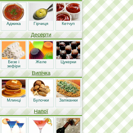
Аджика
Гірчиця
Кетчуп
Десерти
Безе і
Желе
Цукерки
зефіри
Випічка
Млинці
Булочки
Запіканки
Напої