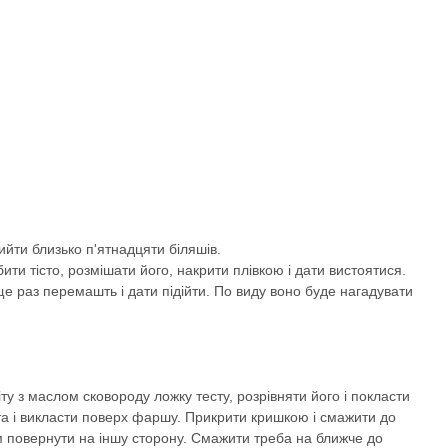
ийти близько п'ятнадцяти біляшів.
ити тісто, розмішати його, накрити плівкою і дати вистоятися.
о ще раз перемашть і дати підійти. По виду воно буде нагадувати
ту з маслом сковороду ложку тесту, розрівняти його і покласти
та і викласти поверх фаршу. Прикрити кришкою і смажити до
м повернути на іншу сторону. Смажити треба на ближче до