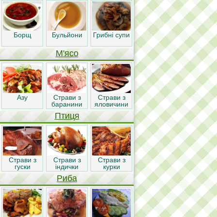
Борщ
Бульйони
Грибні супи
М'ясо
Азу
Страви з
Страви з
баранини
яловичини
Птиця
Страви з
Страви з
Страви з
гуски
індички
курки
Риба