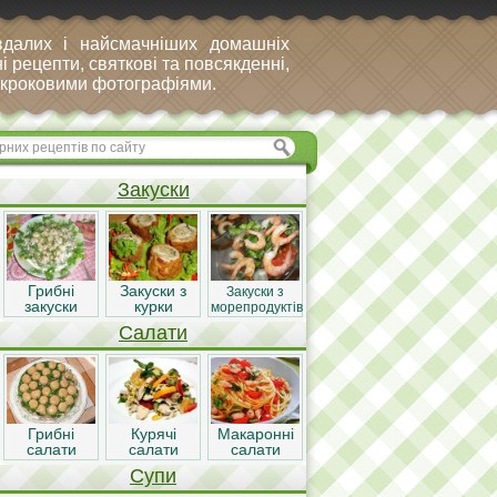
вдалих і найсмачніших домашніх
і рецепти, святкові та повсякденні,
покроковими фотографіями.
Закуски
Грибні
Закуски з
Закуски з
закуски
курки
морепродуктів
Салати
Грибні
Курячі
Макаронні
салати
салати
салати
Супи