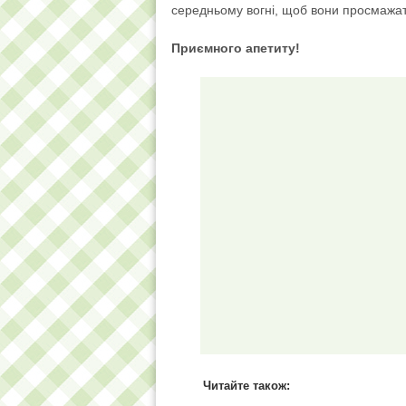
середньому вогні, щоб вони просмажат
Приємного апетиту!
Читайте також: