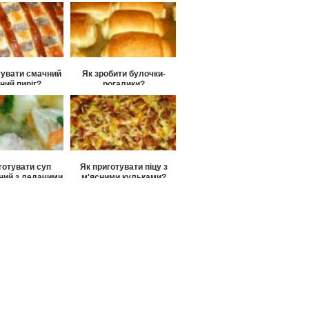
тувати смачний
Як зробити булочки-
ний пиріг?
рогалики?
готувати суп
Як приготувати піцу з
ний з ледачими
м'ясними кульками?
ьменями?
отувати смачні
ові пончики?