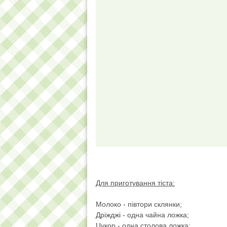
Для приготування тіста:
Молоко - півтори склянки;
Дріжджі - одна чайна ложка;
Цукор - одна столова ложка;