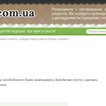
Розміщення і обговорення 
рецептів. Ви знайдете кулінарн
з докладними інструкціями і 
цептів підкаже, що приготувати!
ожна смачно і швидко приготувати біляші «ліниві»?
є необхідності довго вимішувати дріжджове тісто, навпаки,
тана.