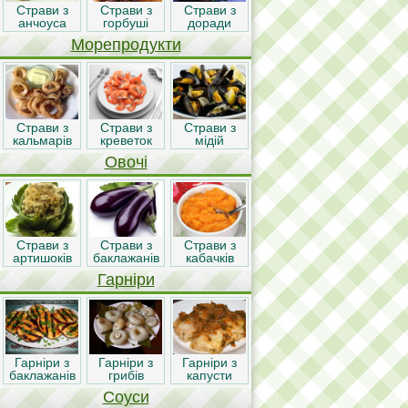
Страви з
Страви з
Страви з
анчоуса
горбуші
доради
Морепродукти
Страви з
Страви з
Страви з
кальмарів
креветок
мідій
Овочі
Страви з
Страви з
Страви з
артишоків
баклажанів
кабачків
Гарніри
Гарніри з
Гарніри з
Гарніри з
баклажанів
грибів
капусти
Соуси