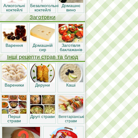
Алкогольні
Безалкогольні
Домашнє
коктейлі
коктейлі
вино
Заготовки
Варення
Домашній
Заготівля
сир
баклажанів
Інші рецепти страв та блюд
Вареники
Деруни
Каші
Перші
Другі страви
Вегетаріанські
страви
страви