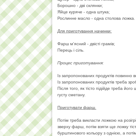
Борошно - дві склянки;
Яйце куряче - одна штука;
Рослинне масло - одна столова ложка.
Для приготування начинки:
Фарш м'ясний - двісті грамів;
Перець і сіль.
Процес приготування:
Із запропонованих продуктів повинно в
Із запропонованих продуктів треба зроб
Після того, як тісто підійде треба йог
густу сметану.
Приготувати фарш.
Потім треба викласти ложкою на розігрі
зверху фарш, потім взяти ще ложку тіс
бурштинового кольору з однією, а поті