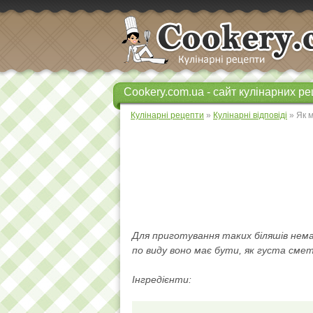
Cookery.com.ua - сайт кулінарних ре
Кулінарні рецепти
»
Кулінарні відповіді
» Як м
Для приготування таких біляшів нема
по виду воно має бути, як густа сме
Інгредієнти: