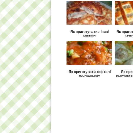
Як приготувати ліниві
Як приго
біляші?
м'яс
Як приготувати тефтелі
Як при
по-грецьки?
картопля
пел
Як приготувати рогалики-
Як приг
пиріжки?
дріждж