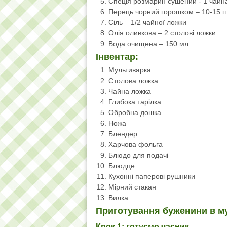
Спеція розмарин сушений - 1 чайн
Перець чорний горошком – 10-15 ш
Сіль – 1/2 чайної ложки
Олія оливкова – 2 столові ложки
Вода очищена – 150 мл
Інвентар:
Мультиварка
Столова ложка
Чайна ложка
Глибока тарілка
Обробна дошка
Ножа
Блендер
Харчова фольга
Блюдо для подачі
Блюдце
Кухонні паперові рушники
Мірний стакан
Вилка
Приготування буженини в му
Крок 1: готуємо часник