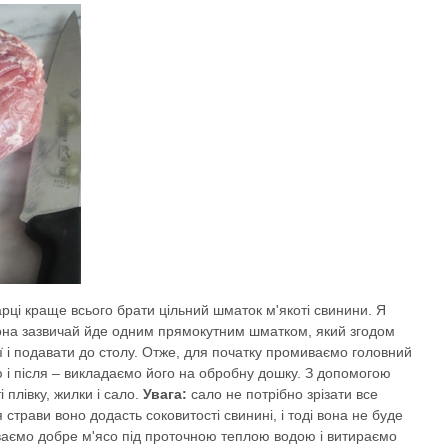
рці краще всього брати цільний шматок м'якоті свинини. Я
она зазвичай йде одним прямокутним шматком, який згодом
ії і подавати до столу. Отже, для початку промиваємо головний
 і після – викладаємо його на обробну дошку. З допомогою
 плівку, жилки і сало.
Увага:
сало не потрібно зрізати все
 страви воно додасть соковитості свинині, і тоді вона не буде
ваємо добре м'ясо під проточною теплою водою і витираємо