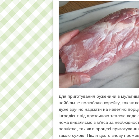
Для приготування буженини в мультива
найбільше полюбляю корейку, так як в
дуже зручно нарізати на невеликі порц
інгредієнт під проточною теплою водою
ножа видаляємо з м'яса за необхідності
повністю, так як в процесі приготування
такою сухою. Після цього знову проми