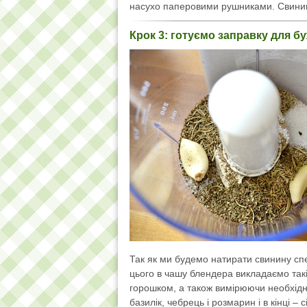
насухо паперовими рушниками. Свинину
Крок 3: готуємо заправку для б
Так як ми будемо натирати свинину спе
цього в чашу блендера викладаємо такі
горошком, а також вимірюючи необхідн
базилік, чебрець і розмарин і в кінці – с