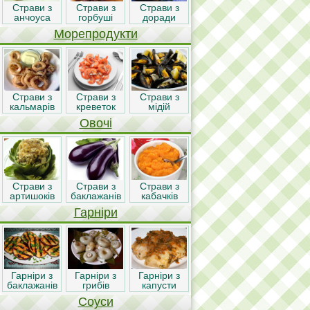
Страви з
Страви з
Страви з
анчоуса
горбуші
доради
Морепродукти
Страви з
Страви з
Страви з
кальмарів
креветок
мідій
Овочі
Страви з
Страви з
Страви з
артишоків
баклажанів
кабачків
Гарніри
Гарніри з
Гарніри з
Гарніри з
баклажанів
грибів
капусти
Соуси