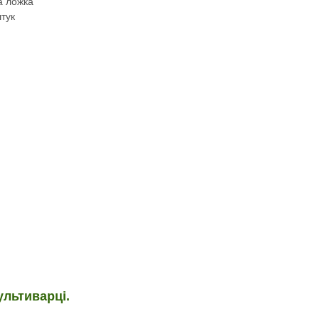
а ложка
тук
льтиварці.