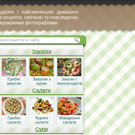
вдалих і найсмачніших домашніх
і рецепти, святкові та повсякденні,
покроковими фотографіями.
Закуски
Грибні
Закуски з
Закуски з
закуски
курки
морепродуктів
Салати
Грибні
Курячі
Макаронні
салати
салати
салати
Супи