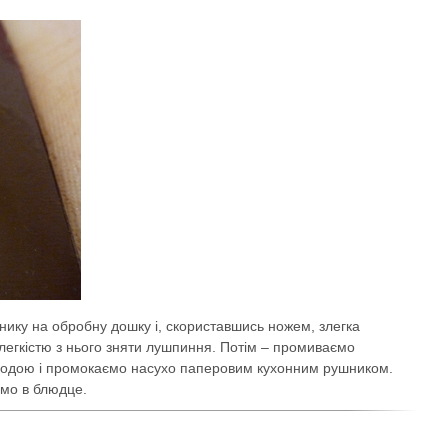
ику на обробну дошку і, скориставшись ножем, злегка
 легкістю з нього зняти лушпиння. Потім – промиваємо
водою і промокаємо насухо паперовим кухонним рушником.
ємо в блюдце.