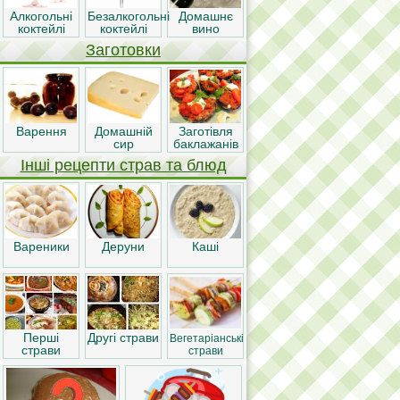
Алкогольні
Безалкогольні
Домашнє
коктейлі
коктейлі
вино
Заготовки
Варення
Домашній
Заготівля
сир
баклажанів
Інші рецепти страв та блюд
Вареники
Деруни
Каші
Перші
Другі страви
Вегетаріанські
страви
страви