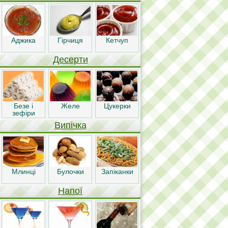
Аджика
Гірчиця
Кетчуп
Десерти
Безе і
Желе
Цукерки
зефіри
Випічка
Млинці
Булочки
Запіканки
Напої