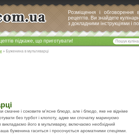
Розміщення і обговорення 
рецептів. Ви знайдете кулінарн
з докладними інструкціями і 
цептів підкаже, що приготувати!
и
» Буженина в мультиварці
рці
ки смачне і соковите м'ясне блюдо, але і блюдо, яке не відніме
отувати без турбот і клопоту, адже ми спочатку маринуємо
ім викладаємо його в мультиварку, включаємо необхідний
 наша буженина гаситься і просочується ароматними спеціями.