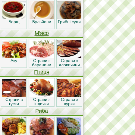
Борщ
Бульйони
Грибні супи
М'ясо
Азу
Страви з
Страви з
баранини
яловичини
Птиця
Страви з
Страви з
Страви з
гуски
індички
курки
Риба