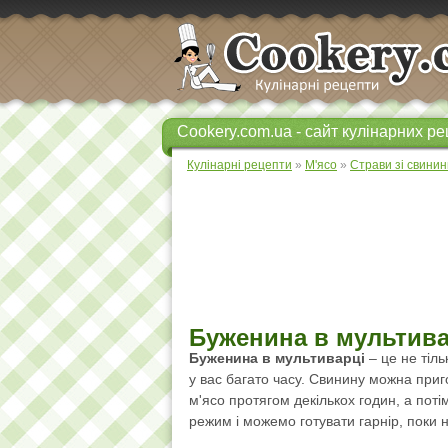
Cookery.com.ua - сайт кулінарних ре
Кулінарні рецепти
»
М'ясо
»
Страви зі свинин
Буженина в мультива
Буженина в мультиварці
– це не тіль
у вас багато часу. Свинину можна приг
м'ясо протягом декількох годин, а пот
режим і можемо готувати гарнір, поки