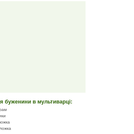
ня буженини в мультиварці:
грам
ики
ложка
 ложка