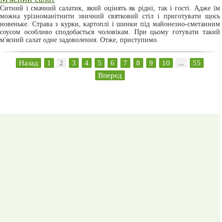
Ситний і смачний салатик, який оцінять як рідні, так і гості. Адже їм
можна урізноманітнити звичний святковий стіл і приготувати щось
новеньке. Страва з курки, картоплі і шинки під майонезно-сметанним
соусом особливо сподобається чоловікам. При цьому готувати такий
м'ясний салат одне задоволення. Отже, приступимо.
Назад
1
2
3
4
5
6
7
8
9
10
...
55
Вперед