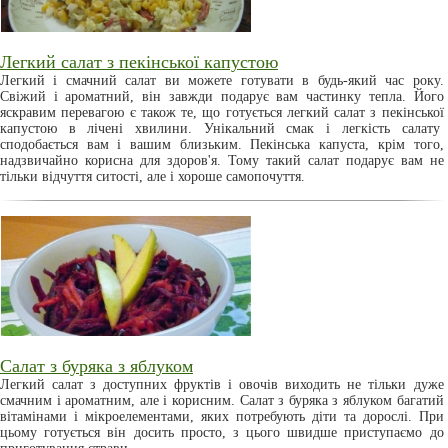
Легкий салат з пекінської капустою
Легкий і смачний салат ви можете готувати в будь-який час року.
Свіжий і ароматний, він завжди подарує вам частинку тепла. Його
яскравим перевагою є також те, що готується легкий салат з пекінської
капустою в лічені хвилини. Унікальний смак і легкість салату
сподобається вам і вашим близьким. Пекінська капуста, крім того,
надзвичайно корисна для здоров'я. Тому такий салат подарує вам не
тільки відчуття ситості, але і хороше самопочуття.
Салат з буряка з яблуком
Легкий салат з доступних фруктів і овочів виходить не тільки дуже
смачним і ароматним, але і корисним. Салат з буряка з яблуком багатий
вітамінами і мікроелементами, яких потребують діти та дорослі. При
цьому готується він досить просто, з цього швидше приступаємо до