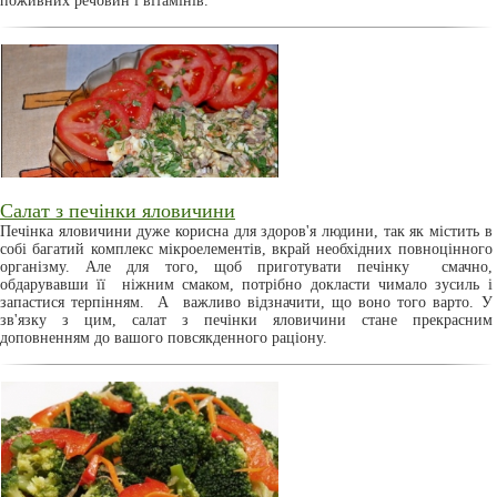
поживних речовин і вітамінів.
Салат з печінки яловичини
Печінка яловичини дуже корисна для здоров'я людини, так як містить в
собі багатий комплекс мікроелементів, вкрай необхідних повноцінного
організму. Але для того, щоб приготувати печінку смачно,
обдарувавши її ніжним смаком, потрібно докласти чимало зусиль і
запастися терпінням. А важливо відзначити, що воно того варто. У
зв'язку з цим, салат з печінки яловичини стане прекрасним
доповненням до вашого повсякденного раціону.