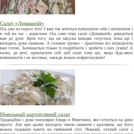
Салат «Домашній»
Ось уже на порозі літо! І вже так хочеться побалувати себе і апетитним і
в той же час – корисним. Ось саме тому салат «Домашній» доведеться
вам до душі. Крім того, що ця закуска швидко готується, вона ще і
виходить дуже смачною. А головне зручно – практично всі інгредієнти
вже готові. Залишається тільки їх подрібнити і зробити з них суміш! А
назва, до речі, привласнив собі цей салат тому що, якщо будь-яких
компонентів і не вистачає, завжди можна пофантазувати!
Німецький картопляний салат
Традиційне і дуже популярне блюдо в Німеччині, яке готується на диво
просто. Але при цьому виходить таким смачним і красивим, що його
можна подавати навіть на святковий стіл. Ніжний, ситний салат з