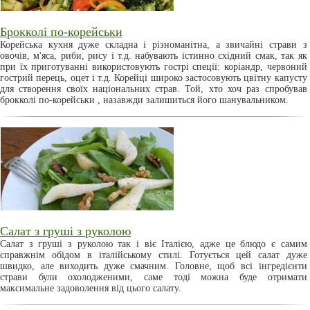
Брокколі по-корейськи
Корейська кухня дуже складна і різноманітна, а звичайні страви з
овочів, м'яса, риби, рису і т.д. набувають істинно східний смак, так як
при їх приготуванні використовують гострі спеції: коріандр, червоний
гострий перець, оцет і т.д. Корейці широко застосовують цвітну капусту
для створення своїх національних страв. Той, хто хоч раз спробував
брокколі по-корейськи , назавжди залишиться його шанувальником.
Салат з груші з руколою
Салат з груші з руколою так і віє Італією, адже це блюдо є самим
справжнім обідом в італійському стилі. Готується цей салат дуже
швидко, але виходить дуже смачним. Головне, щоб всі інгредієнти
страви були охолодженими, саме тоді можна буде отримати
максимальне задоволення від цього салату.