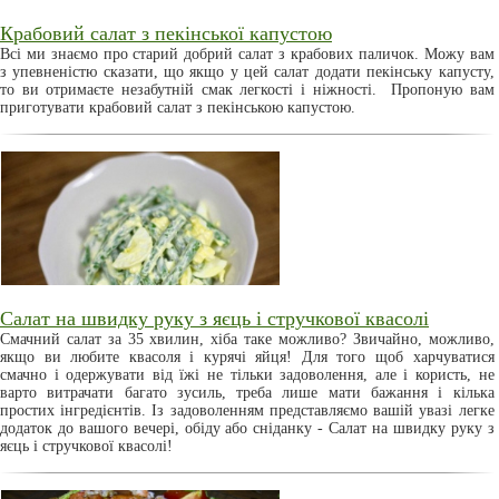
Крабовий салат з пекінської капустою
Всі ми знаємо про старий добрий салат з крабових паличок. Можу вам
з упевненістю сказати, що якщо у цей салат додати пекінську капусту,
то ви отримаєте незабутній смак легкості і ніжності. Пропоную вам
приготувати крабовий салат з пекінською капустою.
Салат на швидку руку з яєць і стручкової квасолі
Смачний салат за 35 хвилин, хіба таке можливо? Звичайно, можливо,
якщо ви любите квасоля і курячі яйця! Для того щоб харчуватися
смачно і одержувати від їжі не тільки задоволення, але і користь, не
варто витрачати багато зусиль, треба лише мати бажання і кілька
простих інгредієнтів. Із задоволенням представляємо вашій увазі легке
додаток до вашого вечері, обіду або сніданку - Салат на швидку руку з
яєць і стручкової квасолі!