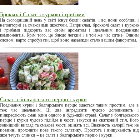
Брокколі Салат з куркою і грибами
На сьогоднішній день у світі існує безліч салатів, і всі вони особливі і
неповторні за смаковими якостями. Наприклад, брокколі салат з куркою
і грибами підкорить вас своїм ароматом і ідеальним поєднанням
компонентів. Крім того, це блюдо легкий і в той же час ситне. Одним
словом, варто спробувати, щоб воно назавжди стало вашим фаворитом.
Салат з болгарського перцю і курки
Поєднання курки і болгарського перцю здається таким простим, але в
теж час ідеальним. Ці два інгредієнти чудово доповнюють і
підкреслюють смак один одного в будь-якій страві. Салат з болгарського
перцю і курки чудово підійде в якості закуски на святковий стіл, його
зовнішній вигляд та смакові якості оцінять всі. Вважають калорії теж не
повинні проходити повз такого салатику. Простота і вишуканість від
якої течуть слинки – це салат з болгарського перцю і курки.