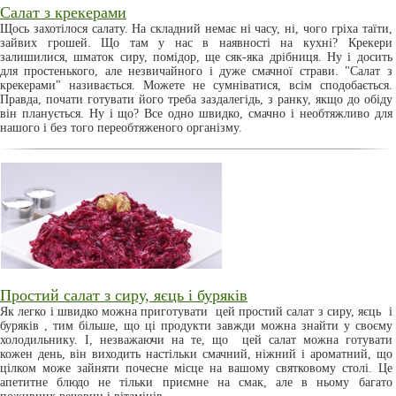
Салат з крекерами
Щось захотілося салату. На складний немає ні часу, ні, чого гріха таїти,
зайвих грошей. Що там у нас в наявності на кухні? Крекери
залишилися, шматок сиру, помідор, ще сяк-яка дрібниця. Ну і досить
для простенького, але незвичайного і дуже смачної страви. "Салат з
крекерами" називається. Можете не сумніватися, всім сподобається.
Правда, почати готувати його треба заздалегідь, з ранку, якщо до обіду
він планується. Ну і що? Все одно швидко, смачно і необтяжливо для
нашого і без того переобтяженого організму.
Простий салат з сиру, яєць і буряків
Як легко і швидко можна приготувати цей простий салат з сиру, яєць і
буряків , тим більше, що ці продукти завжди можна знайти у своєму
холодильнику. І, незважаючи на те, що цей салат можна готувати
кожен день, він виходить настільки смачний, ніжний і ароматний, що
цілком може зайняти почесне місце на вашому святковому столі. Це
апетитне блюдо не тільки приємне на смак, але в ньому багато