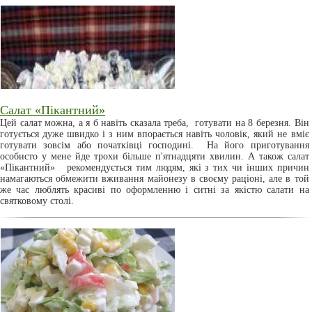
Салат «Пікантний»
Цей салат можна, а я б навіть сказала треба, готувати на 8 березня. Він
готується дуже швидко і з ним впорається навіть чоловік, який не вміє
готувати зовсім або початківці господині. На його приготування
особисто у мене йде трохи більше п'ятнадцяти хвилин. А також салат
«Пікантний» рекомендується тим людям, які з тих чи інших причин
намагаються обмежити вживання майонезу в своєму раціоні, але в той
же час люблять красиві по оформленню і ситні за якістю салати на
святковому столі.