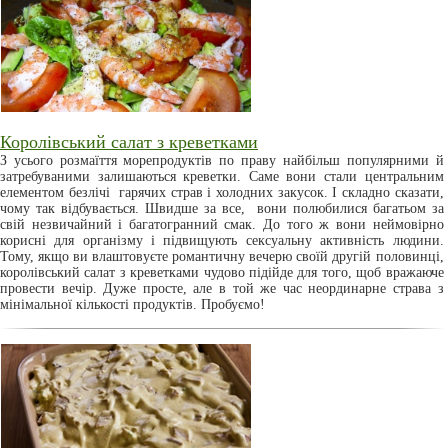
Королівський салат з креветками
З усього розмаїття морепродуктів по праву найбільш популярними й
затребуваними залишаються креветки. Саме вони стали центральним
елементом безлічі гарячих страв і холодних закусок. І складно сказати,
чому так відбувається. Швидше за все, вони полюбилися багатьом за
свій незвичайний і багатогранний смак. До того ж вони неймовірно
корисні для організму і підвищують сексуальну активність людини.
Тому, якщо ви влаштовуєте романтичну вечерю своїй другій половинці,
королівський салат з креветками чудово підійде для того, щоб вражаюче
провести вечір. Дуже просте, але в той же час неординарне страва з
мінімальної кількості продуктів. Пробуємо!