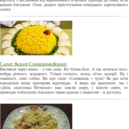
картоплі з кислинкою від маринованих огірочків припаде до смаку всім
вашим близьким. Отже, рецепт приготування німецького картопляного
салату .
Салат &quot;Соняшник&quot;
Виглянув через вікно – а там зима. Всі білим-біло. А так хочеться чого-
небудь річного, яскравого. Тільки ситного, холод «їсть» калорії. Ну і
смачного, само собою. Ви про салат «Соняшник » чули? Як раз всім
наведеним вище критеріям відповідає. А якщо ще врахувати, що і
«День захисника Вітчизни» вже зовсім скоро, і жіноче свято, то
приводів побалувати близьких такою красою і смакотою – в достатку.