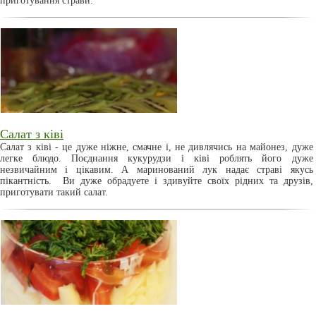
приготування страви.
Салат з ківі
Салат з ківі - це дуже ніжне, смачне і, не дивлячись на майонез, дуже
легке блюдо. Поєднання кукурудзи і ківі роблять його дуже
незвичайним і цікавим. А маринований лук надає страві якусь
пікантність. Ви дуже обрадуете і здивуйте своїх рідних та друзів,
приготувати такий салат.