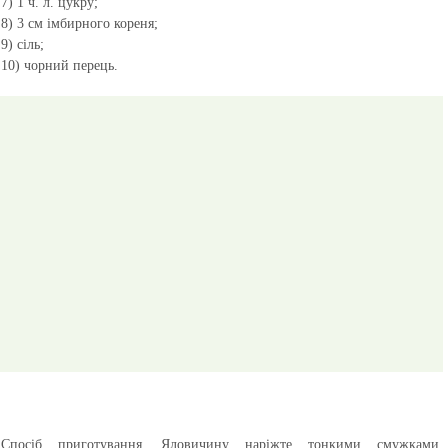
7) 1 ч. л. цукру;
8) 3 см імбирного кореня;
9) сіль;
10) чорний перець.
Спосіб приготування
. Яловичину наріжте тонкими смужками,