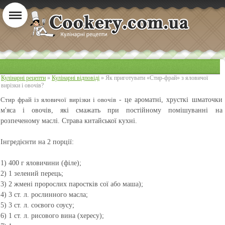
Кулінарні рецепти
»
Кулінарні відповіді
» Як приготувати «Стир-фрай» з яловичої
вирізки і овочів?
Стир фрай із яловичої вирізки і овочів
- це ароматні, хрусткі шматочки
м'яса і овочів, які смажать при постійному помішуванні на
розпеченому маслі. Страва китайської кухні.
Інгредієнти на 2 порції:
1) 400 г яловичини (філе);
2) 1 зелений перець;
3) 2 жмені пророслих паростків сої або маша);
4) 3 ст. л. рослинного масла;
5) 3 ст. л. соєвого соусу;
6) 1 ст. л. рисового вина (хересу);