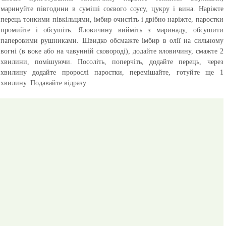
маринуйте півгодини в суміші соєвого соусу, цукру і вина. Наріжте
перець тонкими півкільцями, імбир очистіть і дрібно наріжте, паростки
промийте і обсушіть. Яловичину вийміть з маринаду, обсушити
паперовими рушниками. Швидко обсмажте імбир в олії на сильному
вогні (в воке або на чавунній сковороді), додайте яловичину, смажте 2
хвилини, помішуючи. Посоліть, поперчіть, додайте перець, через
хвилину додайте пророслі паростки, перемішайте, готуйте ще 1
хвилину. Подавайте відразу.