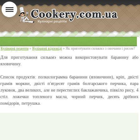
Кулінарні рецепти
»
Кулінарні відповіді
» Як приготувати силькмэ з овочами і рисом?
Для приготування силькмэ можна використовувати баранину або
яловичину.
Список продуктів:
п
олкилограмма баранини (яловичини), кріп, двісті
грамів моркви, двісті п'ятдесят грамів болгарського перчика, пара
луковок, два великих, але не перестиглих баклажанчика, півкіло рису, 4
стіл. ложечки топленого масла, чорний перчик, десять дрібних
помідорів, петрушка.