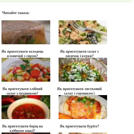
Читайте також:
Як приготувати холодець
Як приготувати салат з
яловичий з сиром?
лисичок і курки?
Як приготувати хлібний
Як приготувати листковий
салат з грудинкою?
салат з горошком і
перепелиними яйцями?
Як приготувати борщ на
Як приготувати буріто?
хлібному квасі?