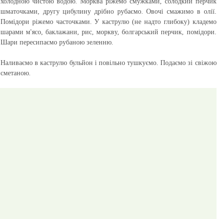
холодною чистою водою. Морква ріжемо смужками, солодкий перчик
шматочками, другу цибулину дрібно рубаємо. Овочі смажимо в олії.
Помідори ріжемо часточками. У каструлю (не надто глибоку) кладемо
шарами м'ясо, баклажани, рис, моркву, болгарський перчик, помідори.
Шари пересипаємо рубаною зеленню.
Наливаємо в каструлю бульйон і повільно тушкуємо. Подаємо зі свіжою
сметаною.