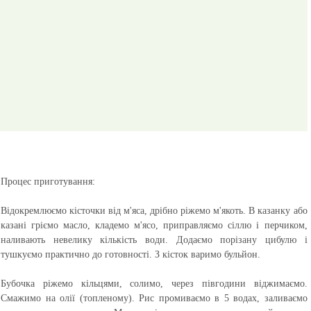
Процес приготування:
Відокремлюємо кісточки від м'яса, дрібно ріжемо м'якоть. В казанку або
казані гріємо масло, кладемо м'ясо, приправляємо сіллю і перчиком,
наливають невелику кількість води. Додаємо порізану цибулю і
тушкуємо практично до готовності. З кісток варимо бульйон.
Бубочка ріжемо кільцями, солимо, через півгодини віджимаємо.
Смажимо на олії (топленому). Рис промиваємо в 5 водах, заливаємо