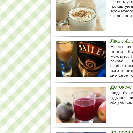
Почніть де
налаштую
ароматног
звершення.
Лікер &q
Як же шал
Бейліз. Л
можливо. Я
захоче — п
зробити вд
його приго
для себе то
Детокс-сі
Іноді був
відмінно п
яблука і се
Кокосов