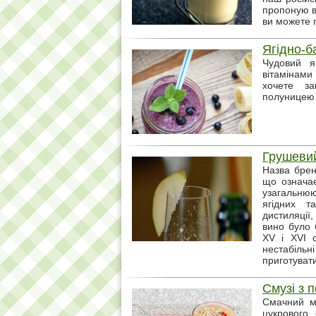
пропоную ва
ви можете п
Ягідно-б
Чудовий я
вітамінами 
хочете за
полуницею 
Грушевий
Назва брен
що означа
узагальнюю
ягідних т
дистиляції
вино було 
XV і XVI с
нестабіль
приготуват
Смузі з п
Смачний м
цукрового