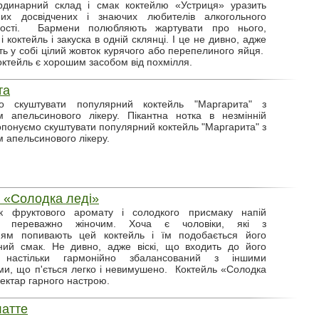
рдинарний склад і смак коктейлю «Устриця» уразить
мих досвідчених і знаючих любителів алкогольного
тності. Бармени полюбляють жартувати про нього,
і коктейль і закуска в одній склянці. І це не дивно, адже
ить у собі цілий жовток курячого або перепелиного яйця.
коктейль є хорошим засобом від похмілля.
та
о скуштувати популярний коктейль "Маргарита" з
м апельсинового лікеру. Пікантна нотка в незмінній
опонуємо скуштувати популярний коктейль "Маргарита" з
 апельсинового лікеру.
 «Солодка леді»
к фруктового аромату і солодкого присмаку напій
ся переважно жіночим. Хоча є чоловіки, які з
ням попивають цей коктейль і їм подобається його
ний смак. Не дивно, адже віскі, що входить до його
настільки гармонійно збалансований з іншими
ами, що п'ється легко і невимушено. Коктейль «Солодка
нектар гарного настрою.
латте