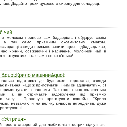
луниці. Додайте трохи цукрового сиропу для солодощі.
й чай
й з молоком принесе вам бадьорість і обдарує своїм
, а так само приємним оксамитовим смаком.
сь вранці завжди приємно випити, щось підбадьорливе,
час ніжний, освіжаючий і насичене. Молочний чай зі
гко готуватися і так само легко п'ється!
 &quot;Крило машини&quot;
нається підготовка до будь-якого торжества, завжди
тає питання: «Що ж приготувати, і чим би здивувати?». Я
ериментувати з напоями. Так гості точно залишаться
ними, а ви отримаєте задоволення від приємно
го часу. Пропоную приготувати коктейль "Крило
який, незважаючи на велику кількість інгредієнтів, дуже
риготуванні.
 «Устриця»
й просто створений для любителів «гострих відчуттів».