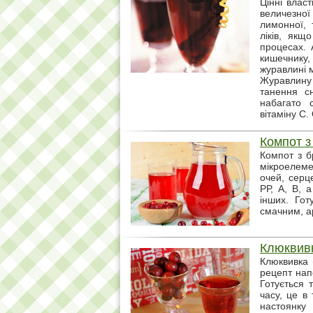
Цінні власт
величезно
лимонної, 
ліків, якщ
процесах. 
кишечнику,
журавлині м
Журавлину 
танення с
набагато 
вітаміну С.
Компот з
Компот з б
мікроелеме
очей, серце
РР, А, В, а
інших. Гот
смачним, а
Клюквивк
Клюквивка 
рецепт нап
Готується 
часу, це в
настоянку