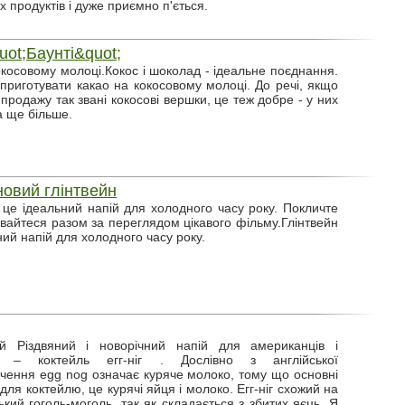
 продуктів і дуже приємно п'ється.
uot;Баунті&quot;
окосовому молоці.Кокос і шоколад - ідеальне поєднання.
приготувати какао на кокосовому молоці. До речі, якщо
продажу так звані кокосові вершки, це теж добре - у них
а ще більше.
овий глінтвейн
- це ідеальний напій для холодного часу року. Покличте
грівайтеся разом за переглядом цікавого фільму.Глінтвейн
ний напій для холодного часу року.
ий Різдвяний і новорічний напій для американців і
в – коктейль егг-ніг . Дослівно з англійської
чення egg nog означає куряче молоко, тому що основні
 для коктейлю, це курячі яйця і молоко. Егг-ніг схожий на
ький гоголь-моголь, так як складається з збитих яєць. Я