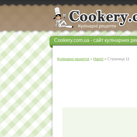
Cookery.com.ua - сайт кулінарних ре
Кулінарні рецепти
»
Напої
» Страница 11