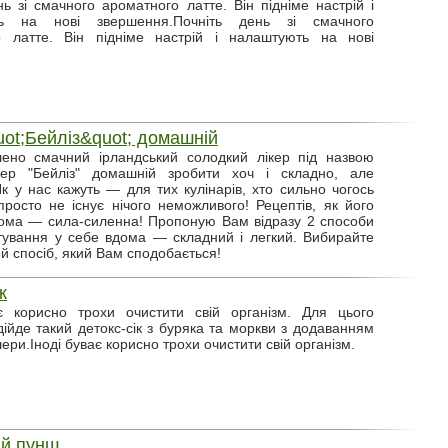
нь зі смачного ароматного латте. Він підніме настрій і
ть на нові звершення.Почніть день зі смачного
о латте. Він підніме настрій і налаштують на нові
uot;Бейліз&quot; домашній
ено смачний ірландський солодкий лікер під назвою
ікер "Бейліз" домашній зробити хоч і складно, але
к у нас кажуть — для тих кулінарів, хто сильно чогось
росто не існує нічого неможливого! Рецептів, як його
ома — сила-силенна! Пропоную Вам відразу 2 способи
тування у себе вдома — складний і легкий. Вибирайте
й спосіб, який Вам сподобається!
к
ає корисно трохи очистити свій організм. Для цього
ідійде такий детокс-сік з буряка та моркви з додаванням
лери.Іноді буває корисно трохи очистити свій організм.
ий пунш