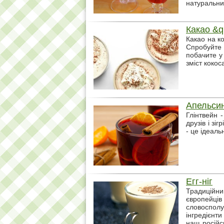
натуральних
Какао &q
Какао на к
Спробуйте 
побачите у 
зміст кокос
Апельсин
Глінтвейн 
друзів і зі
- це ідеаль
Егг-ніг
Традиційн
європейці
словосполу
інгредієнти
наш російс