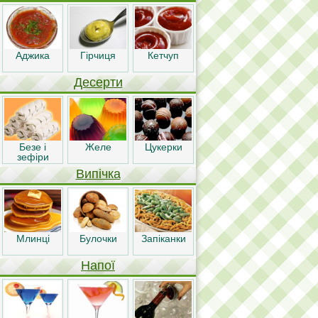
Аджика
Гірчиця
Кетчуп
Десерти
Безе і
Желе
Цукерки
зефіри
Випічка
Млинці
Булочки
Запіканки
Напої