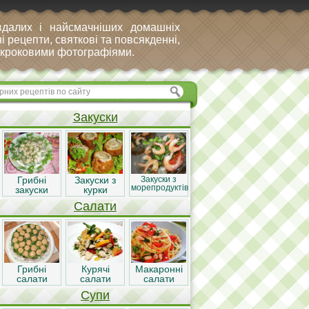
вдалих і найсмачніших домашніх
і рецепти, святкові та повсякденні,
покроковими фотографіями.
Закуски
Грибні
Закуски з
Закуски з
морепродуктів
закуски
курки
Салати
Грибні
Курячі
Макаронні
салати
салати
салати
Супи