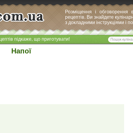
Розміщення і обговорення 
рецептів. Ви знайдете кулінарн
з докладними інструкціями і 
цептів підкаже, що приготувати!
Напої