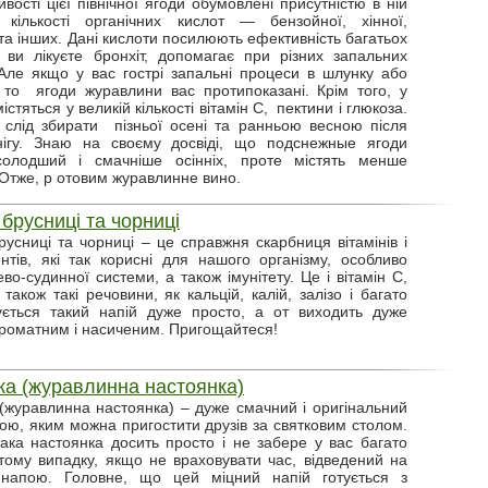
ивості цієї північної ягоди обумовлені присутністю в ній
ї кількості органічних кислот — бензойної, хінної,
та інших. Дані кислоти посилюють ефективність багатьох
о ви лікуєте бронхіт, допомагає при різних запальних
Але якщо у вас гострі запальні процеси в шлунку або
 то ягоди журавлини вас протипоказані. Крім того, у
істяться у великій кількості вітамін С, пектини і глюкоза.
слід збирати пізньої осені та ранньою весною після
нігу. Знаю на своєму досвіді, що подснежные ягоди
солодший і смачніше осінніх, проте містять менше
 Отже, р отовим журавлинне вино.
 брусниці та чорниці
русниці та чорниці – це справжня скарбниця вітамінів і
нтів, які так корисні для нашого організму, особливо
во-судинної системи, а також імунітету. Це і вітамін С,
 також такі речовини, як кальцій, калій, залізо і багато
ується такий напій дуже просто, а от виходить дуже
роматним і насиченим. Пригощайтеся!
а (журавлинна настоянка)
(журавлинна настоянка) – дуже смачний і оригінальний
ою, яким можна пригостити друзів за святковим столом.
така настоянка досить просто і не забере у вас багато
 тому випадку, якщо не враховувати час, відведений на
 напою. Головне, що цей міцний напій готується з