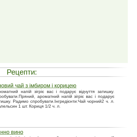
Рецепти:
овий чай з імбиром і корицею
оматний напій зігріє вас і подарує відчуття затишку.
обувати.Пряний, ароматний напій зігріє вас і подарує
атишку. Радимо спробувати.Інгредієнти:Чай чорний2 ч. л.
пельсин 1 шт. Кориця 1/2 ч. л.
нно вино