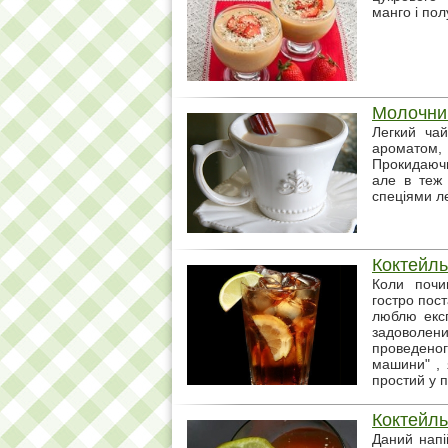
манго і по
Молочни
Легкий ча
ароматом
Прокидаючи
але в теж 
спеціями ле
Коктейль
Коли почи
гостро пос
люблю експ
задоволе
проведено
машини" , 
простий у п
Коктейль
Даний напі