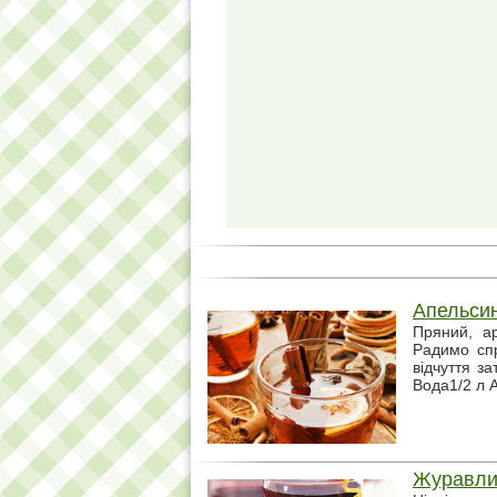
Апельсин
Пряний, ар
Радимо спр
відчуття з
Вода1/2 л А
Журавли