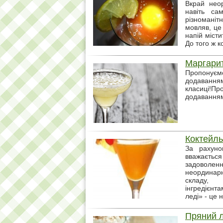
Вкрай нео
навіть са
різномані
мовляв, це 
напій міст
До того ж 
Маргари
Пропонуєм
додавання
класиці!Пр
додаванням
Коктейль
За рахуно
вважаєть
задоволен
неординар
складу, 
інгредієнт
леді» - це 
Пряний 