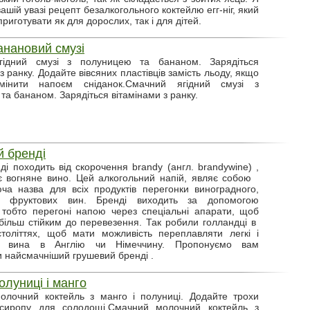
шій увазі рецепт безалкогольного коктейлю егг-ніг, який
риготувати як для дорослих, так і для дітей.
анановий смузі
гідний смузі з полуницею та бананом. Зарядіться
з ранку. Додайте вівсяних пластівців замість льоду, якщо
мінити напоєм сніданок.Смачний ягідний смузі з
та бананом. Зарядіться вітамінами з ранку.
 бренді
ді походить від скорочення brandy (англ. brandywine) ,
є вогняне вино. Цей алкогольний напій, являє собою
ча назва для всіх продуктів перегонки виноградного,
а фруктових вин. Бренді виходить за допомогою
, тобто перегоні напою через спеціальні апарати, щоб
більш стійким до перевезення. Так робили голландці в
толіттях, щоб мати можливість переплавляти легкі і
ні вина в Англію чи Німеччину. Пропонуємо вам
и найсмачніший грушевий бренді .
олуниці і манго
олочний коктейль з манго і полуниці. Додайте трохи
 сиропу для солодощі.Смачний молочний коктейль з