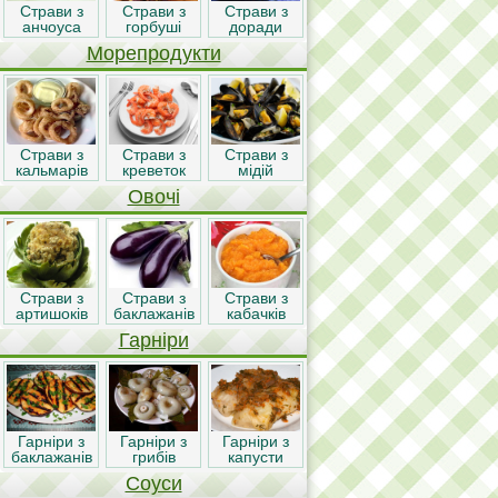
Страви з
Страви з
Страви з
анчоуса
горбуші
доради
Морепродукти
Страви з
Страви з
Страви з
кальмарів
креветок
мідій
Овочі
Страви з
Страви з
Страви з
артишоків
баклажанів
кабачків
Гарніри
Гарніри з
Гарніри з
Гарніри з
баклажанів
грибів
капусти
Соуси