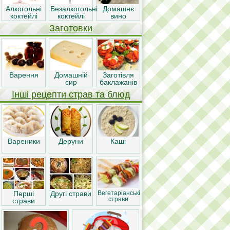
Алкогольні
Безалкогольні
Домашнє
коктейлі
коктейлі
вино
Заготовки
Варення
Домашній
Заготівля
сир
баклажанів
Інші рецепти страв та блюд
Вареники
Деруни
Каші
Перші
Другі страви
Вегетаріанські
страви
страви