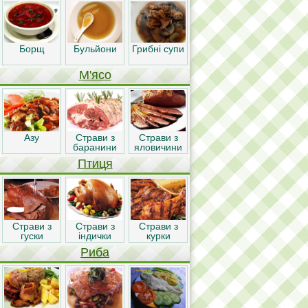
Борщ
Бульйони
Грибні супи
М'ясо
Азу
Страви з
Страви з
баранини
яловичини
Птиця
Страви з
Страви з
Страви з
гуски
індички
курки
Риба