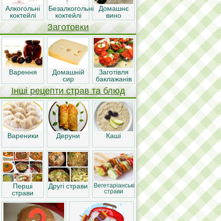
Алкогольні
Безалкогольні
Домашнє
коктейлі
коктейлі
вино
Заготовки
Варення
Домашній
Заготівля
сир
баклажанів
Інші рецепти страв та блюд
Вареники
Деруни
Каші
Перші
Другі страви
Вегетаріанські
страви
страви