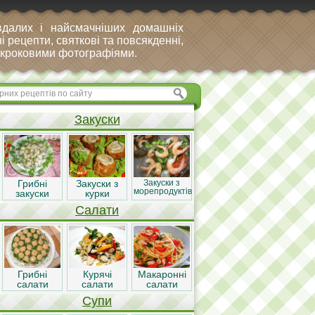
вдалих і найсмачніших домашніх
і рецепти, святкові та повсякденні,
покроковими фотографіями.
Закуски
Грибні
Закуски з
Закуски з
морепродуктів
закуски
курки
Салати
Грибні
Курячі
Макаронні
салати
салати
салати
Супи