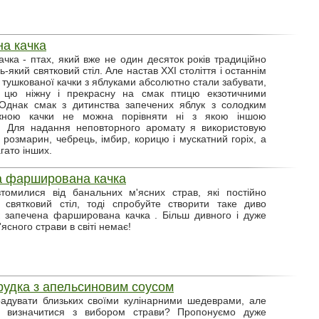
а качка
чка - птах, який вже не один десяток років традиційно
-який святковий стіл. Але настав ХХІ століття і останнім
 тушкованої качки з яблуками абсолютно стали забувати,
 цю ніжну і прекрасну на смак птицю екзотичними
 Однак смак з дитинства запечених яблук з солодким
жною качки не можна порівняти ні з якою іншою
. Для надання неповторного аромату я використовую
ї: розмарин, чебрець, імбир, корицю і мускатний горіх, а
гато інших.
а фарширована качка
томилися від банальних м'ясних страв, які постійно
 святковий стіл, тоді спробуйте створити таке диво
як запечена фарширована качка . Більш дивного і дуже
ясного страви в світі немає!
рудка з апельсиновим соусом
адувати близьких своїми кулінарними шедеврами, але
 визначитися з вибором страви? Пропонуємо дуже