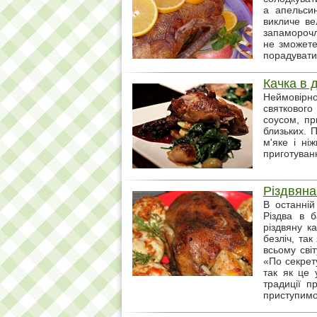
а апельси
викличе ве
запаморочл
не зможете
порадувати
Качка в 
Неймовірно
святкового
соусом, пр
близьких. 
м'яке і ні
приготуванн
Різдвяна 
В останній
Різдва в 
різдвяну к
безліч, та
всьому сві
«По секрету
так як це 
традиції п
приступимо