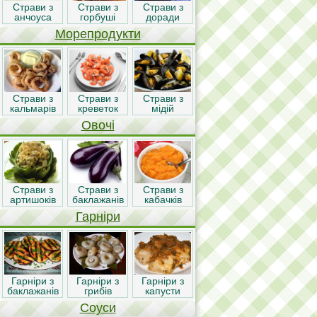
Страви з
Страви з
Страви з
анчоуса
горбуші
доради
Морепродукти
Страви з
Страви з
Страви з
кальмарів
креветок
мідій
Овочі
Страви з
Страви з
Страви з
артишоків
баклажанів
кабачків
Гарніри
Гарніри з
Гарніри з
Гарніри з
баклажанів
грибів
капусти
Соуси