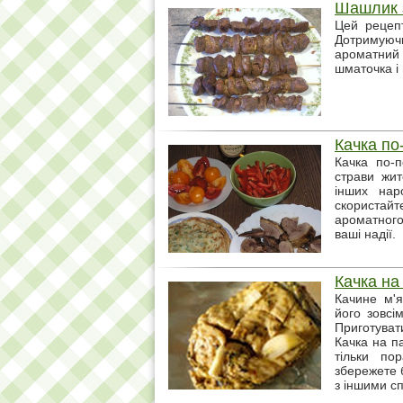
Шашлик з
Цей рецепт
Дотримуючи
ароматний 
шматочка і
Качка по
Качка по-
страви жит
інших нар
скористайт
ароматного
ваші надії.
Качка на
Качине м'я
його зовсі
Приготувати
Качка на п
тільки по
збережете б
з іншими с