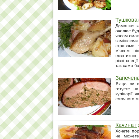
Тушкован
Домашня ка
очолює будь
часом смак
замінюючи
стравами.
м'ясом ні
екзотикою
різні спеці
так само ба
Запечен
Якщо ви в
готуєте на
кулінарії 
смачного м'
Качина г
Хочете пор
не можете