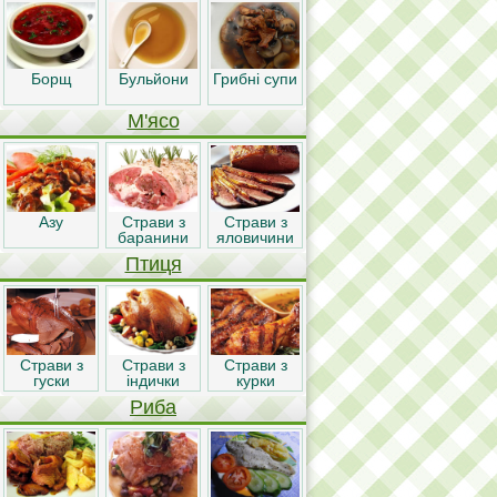
Борщ
Бульйони
Грибні супи
М'ясо
Азу
Страви з
Страви з
баранини
яловичини
Птиця
Страви з
Страви з
Страви з
гуски
індички
курки
Риба