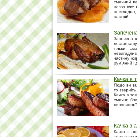
смачний ва
назва вже 
нескладно,
настрій.
Запечена
Запечена к
достоїнст
тільки см
невигадлив
частину жи
рум'яний і 
Качка в 
Якщо ви за
то зверніт
Качка в то
смачне блю
дивовижної
Качка з 
Качка з ап
солодкуват