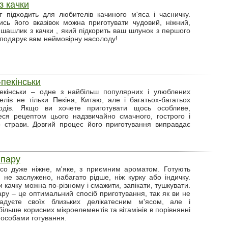
 качки
 підходить для любителів качиного м'яса і часничку.
сь його вказівок можна приготувати чудовий, ніжний,
шашлик з качки , який підкорить ваш шлунок з першого
 подарує вам неймовірну насолоду!
-пекінськи
пекінськи – одне з найбільш популярних і улюблених
елів не тільки Пекіна, Китаю, але і багатьох-багатьох
одів. Якщо ви хочете приготувати щось особливе,
еся рецептом цього надзвичайно смачного, гострого і
 страви. Довгий процес його приготування виправдає
 пару
со дуже ніжне, м'яке, з приємним ароматом. Готують
м не заслужено, набагато рідше, ніж курку або індичку.
 качку можна по-різному і смажити, запікати, тушкувати.
ару – це оптимальний спосіб приготування, так як ви не
радуєте своїх близьких делікатесним м'ясом, але і
ільше корисних мікроелементів та вітамінів в порівнянні
пособами готування.