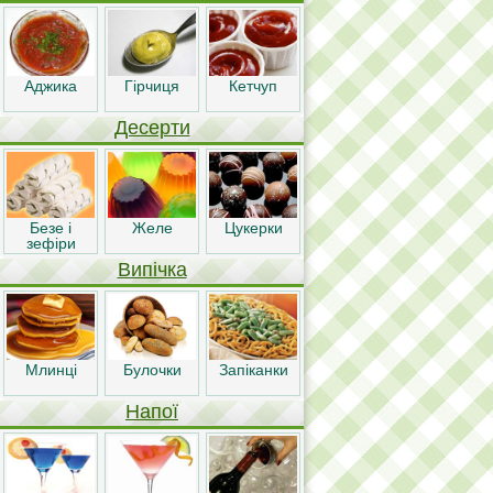
Аджика
Гірчиця
Кетчуп
Десерти
Безе і
Желе
Цукерки
зефіри
Випічка
Млинці
Булочки
Запіканки
Напої