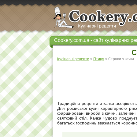
Cookery.com.ua - сайт кулінарних ре
С
Кулінарні рецепти
»
Птиця
» Страви з качки
Традиційно рецепти з качки асоціюють
Для російської кухні характерною рис
фаршировані вироби з качки, запечені
святковий стіл. Качка чудово поєдну
багатьох господинь вважається коронн