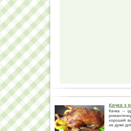
Качка з 
Качка – і
романтичн
хороший ва
не дуже доб