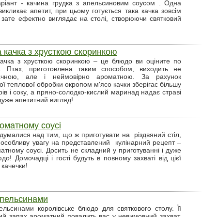
ріант - качина грудка з апельсиновим соусом . Одна
викликає апетит, при цьому готується така качка зовсім
 зате ефектно виглядає на столі, створюючи святковий
 качка з хрусткою скоринкою
ачка з хрусткою скоринкою – це блюдо ви оціните по
ву. Птах, приготовлена таким способом, виходить не
ачною, але і неймовірно ароматною. За рахунок
ої теплової обробки окропом м'ясо качки зберігає більшу
рів і соку, а пряно-солодко-кислий маринад надає страві
дуже апетитний вигляд!
томатному соусі
думалися над тим, що ж приготувати на різдвяний стіл,
ь особливу увагу на представлений кулінарний рецепт –
матному соусі. Досить не складний у приготуванні і дуже
до! Домочадці і гості будуть в повному захваті від цієї
 качечки!
апельсинами
ельсинами королівське блюдо для святкового столу. Її
ий запах ароматний повалить вас у невимовний захват,