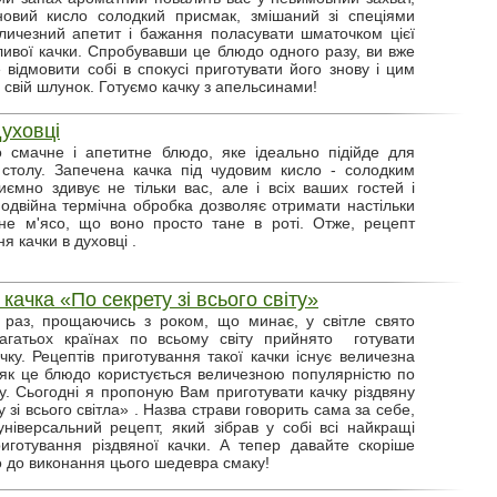
новий кисло солодкий присмак, змішаний зі спеціями
личезний апетит і бажання поласувати шматочком цієї
ивої качки. Спробувавши це блюдо одного разу, ви вже
 відмовити собі в спокусі приготувати його знову і цим
 свій шлунок. Готуємо качку з апельсинами!
духовці
 смачне і апетитне блюдо, яке ідеально підійде для
 столу. Запечена качка під чудовим кисло - солодким
иємно здивує не тільки вас, але і всіх ваших гостей і
Подвійна термічна обробка дозволяє отримати настільки
жне м'ясо, що воно просто тане в роті. Отже, рецепт
я качки в духовці .
качка «По секрету зі всього світу»
 раз, прощаючись з роком, що минає, у світле свято
багатьох країнах по всьому світу прийнято готувати
ачку. Рецептів приготування такої качки існує величезна
к як це блюдо користується величезною популярністю по
ту. Сьогодні я пропоную Вам приготувати качку різдвяну
 зі всього світла» . Назва страви говорить сама за себе,
універсальний рецепт, який зібрав у собі всі найкращі
риготування різдвяної качки. А тепер давайте скоріше
 до виконання цього шедевра смаку!