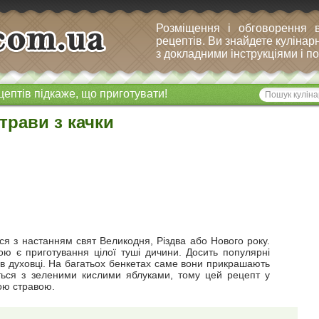
Розміщення і обговорення 
рецептів. Ви знайдете кулінарн
з докладними інструкціями і 
цептів підкаже, що приготувати!
трави з качки
ся з настанням свят Великодня, Різдва або Нового року.
ою є приготування цілої туші дичини. Досить популярні
 в духовці. На багатьох бенкетах саме вони прикрашають
ється з зеленими кислими яблуками, тому цей рецепт у
ою стравою.