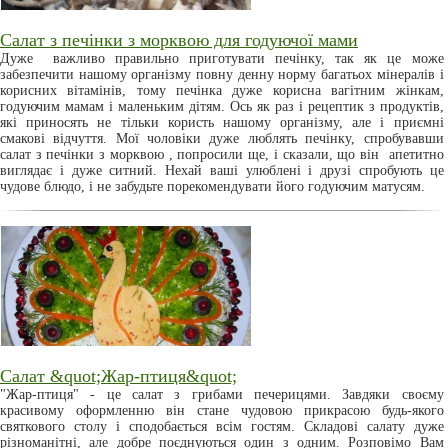
Салат з печінки з морквою для годуючої мами
Дуже важливо правильно приготувати печінку, так як це може
забезпечити нашому організму повну денну норму багатьох мінералів і
корисних вітамінів, тому печінка дуже корисна вагітним жінкам,
годуючим мамам і маленьким дітям. Ось як раз і рецептик з продуктів,
які приносять не тільки користь нашому організму, але і приємні
смакові відчуття. Мої чоловіки дуже люблять печінку, спробувавши
салат з печінки з морквою , попросили ще, і сказали, що він апетитно
виглядає і дуже ситний. Нехай ваші улюблені і друзі спробують це
чудове блюдо, і не забудьте порекомендувати його годуючим матусям.
Салат &quot;Жар-птиця&quot;
"Жар-птиця" - це салат з грибами печерицями. Завдяки своєму
красивому оформленню він стане чудовою прикрасою будь-якого
святкового столу і сподобається всім гостям. Складові салату дуже
різноманітні, але добре поєднуються один з одним. Розповімо Вам