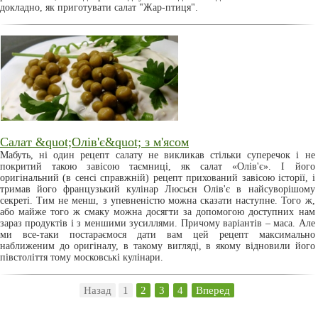
докладно, як приготувати салат "Жар-птиця".
Салат &quot;Олів'є&quot; з м'ясом
Мабуть, ні один рецепт салату не викликав стільки суперечок і не
покритий такою завісою таємниці, як салат «Олів'є». І його
оригінальний (в сенсі справжній) рецепт прихований завісою історії, і
тримав його французький кулінар Люсьєн Олів'є в найсуворішому
секреті. Тим не менш, з упевненістю можна сказати наступне. Того ж,
або майже того ж смаку можна досягти за допомогою доступних нам
зараз продуктів і з меншими зусиллями. Причому варіантів – маса. Але
ми все-таки постараємося дати вам цей рецепт максимально
наближеним до оригіналу, в такому вигляді, в якому відновили його
півстоліття тому московські кулінари.
Назад
1
2
3
4
Вперед