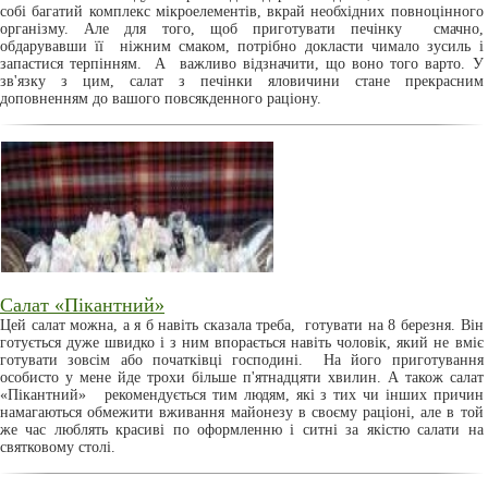
собі багатий комплекс мікроелементів, вкрай необхідних повноцінного
організму. Але для того, щоб приготувати печінку смачно,
обдарувавши її ніжним смаком, потрібно докласти чимало зусиль і
запастися терпінням. А важливо відзначити, що воно того варто. У
зв'язку з цим, салат з печінки яловичини стане прекрасним
доповненням до вашого повсякденного раціону.
Салат «Пікантний»
Цей салат можна, а я б навіть сказала треба, готувати на 8 березня. Він
готується дуже швидко і з ним впорається навіть чоловік, який не вміє
готувати зовсім або початківці господині. На його приготування
особисто у мене йде трохи більше п'ятнадцяти хвилин. А також салат
«Пікантний» рекомендується тим людям, які з тих чи інших причин
намагаються обмежити вживання майонезу в своєму раціоні, але в той
же час люблять красиві по оформленню і ситні за якістю салати на
святковому столі.