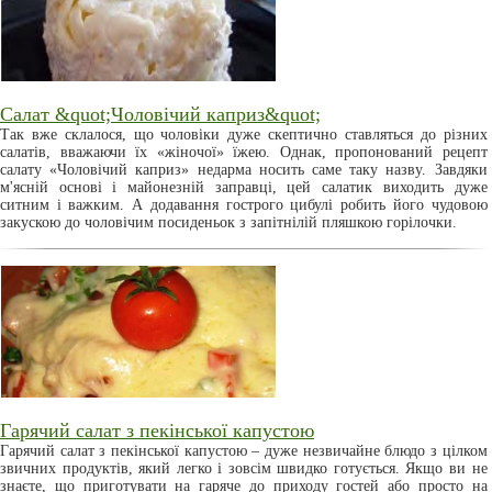
Салат &quot;Чоловічий каприз&quot;
Так вже склалося, що чоловіки дуже скептично ставляться до різних
салатів, вважаючи їх «жіночої» їжею. Однак, пропонований рецепт
салату «Чоловічий каприз» недарма носить саме таку назву. Завдяки
м'ясній основі і майонезній заправці, цей салатик виходить дуже
ситним і важким. А додавання гострого цибулі робить його чудовою
закускою до чоловічим посиденьок з запітнілій пляшкою горілочки.
Гарячий салат з пекінської капустою
Гарячий салат з пекінської капустою – дуже незвичайне блюдо з цілком
звичних продуктів, який легко і зовсім швидко готується. Якщо ви не
знаєте, що приготувати на гаряче до приходу гостей або просто на