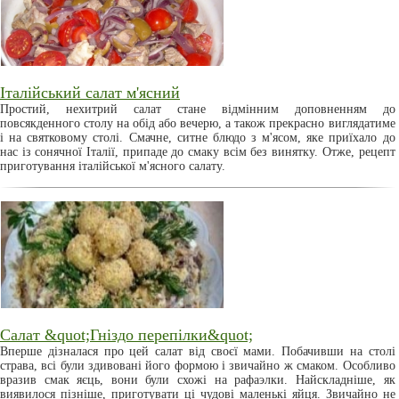
Італійський салат м'ясний
Простий, нехитрий салат стане відмінним доповненням до
повсякденного столу на обід або вечерю, а також прекрасно виглядатиме
і на святковому столі. Смачне, ситне блюдо з м'ясом, яке приїхало до
нас із сонячної Італії, припаде до смаку всім без винятку. Отже, рецепт
приготування італійської м'ясного салату.
Салат &quot;Гніздо перепілки&quot;
Вперше дізналася про цей салат від своєї мами. Побачивши на столі
страва, всі були здивовані його формою і звичайно ж смаком. Особливо
вразив смак яєць, вони були схожі на рафаэлки. Найскладніше, як
виявилося пізніше, приготувати ці чудові маленькі яйця. Звичайно не