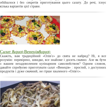
обійшлося і без секретів приготування цього салату. До речі, існує
кілька варіантів цієї страви.
Салат &quot;Венеція&quot;
Скажіть, вам традиційний «Олів'є» до свята не набрид? Ні, я все
розумію: перевірено, швидко, все знайоме і досить смачно. Але як бути
з вашим незадоволеним кулінарним самолюбством? Одним словом,
давайте спробуємо приготувати салат «Венеція» : простий, з доступних
продуктів і дуже смачний, не гірше хваленого «Олів'є».