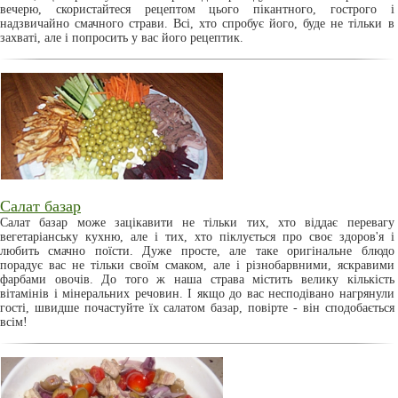
вечерю, скористайтеся рецептом цього пікантного, гострого і
надзвичайно смачного страви. Всі, хто спробує його, буде не тільки в
захваті, але і попросить у вас його рецептик.
Салат базар
Салат базар може зацікавити не тільки тих, хто віддає перевагу
вегетаріанську кухню, але і тих, хто піклується про своє здоров'я і
любить смачно поїсти. Дуже просте, але таке оригінальне блюдо
порадує вас не тільки своїм смаком, але і різнобарвними, яскравими
фарбами овочів. До того ж наша страва містить велику кількість
вітамінів і мінеральних речовин. І якщо до вас несподівано нагрянули
гості, швидше почастуйте їх салатом базар, повірте - він сподобається
всім!