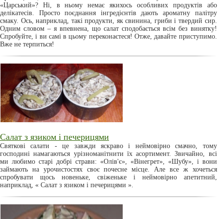
«Царський»? Ні, в ньому немає якихось особливих продуктів або
делікатесів. Просто поєднання інгредієнтів дають ароматну палітру
смаку. Ось, наприклад, такі продукти, як свинина, гриби і твердий сир.
Одним словом – я впевнена, що салат сподобається всім без винятку!
Спробуйте, і ви самі в цьому переконаєтеся! Отже, давайте приступимо.
Вже не терпиться!
Салат з язиком і печерицями
Святкові салати - це завжди яскраво і неймовірно смачно, тому
господині намагаються урізноманітнити їх асортимент. Звичайно, всі
ми любимо старі добрі страви: «Олів'є», «Вінегрет», «Шубу», і вони
займають на урочистостях своє почесне місце. Але все ж хочеться
спробувати щось новеньке, свіженьке і неймовірно апетитний,
наприклад, « Салат з язиком і печерицями ».