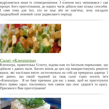
відрізняється лише їх співвідношення. З плином часу змінювався і сам
процес його приготування, до наших часів дійшло вже кілька способів.
І саме тому для тих, хто не знає або не пам'ятає, хочу нагадати
традиційний зимовий салат радянського періоду.
Салат «Клеопатра»
Клеопатра, правителька Єгипту, відома нам по багатьом переказами, що
дійшли з давніх часів. Багато жінок до цих пір використовують рецепти
краси, які настільки вміло застосовувала на собі ця прекрасна цариця. І
не дивно, що такий чудовий на смак салат гідно носить ім'я
«Клеопатра» . Я не бачу причини для нас з вами, щоб не приготувати
його прямо зараз, піклуючись тим самим про своє здоров'я та красу.
Приємного Вам приготування!