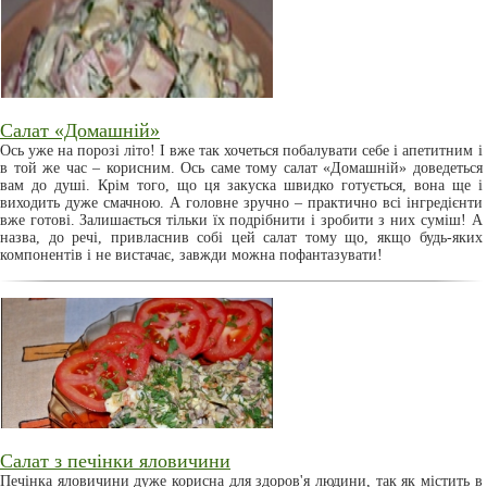
Салат «Домашній»
Ось уже на порозі літо! І вже так хочеться побалувати себе і апетитним і
в той же час – корисним. Ось саме тому салат «Домашній» доведеться
вам до душі. Крім того, що ця закуска швидко готується, вона ще і
виходить дуже смачною. А головне зручно – практично всі інгредієнти
вже готові. Залишається тільки їх подрібнити і зробити з них суміш! А
назва, до речі, привласнив собі цей салат тому що, якщо будь-яких
компонентів і не вистачає, завжди можна пофантазувати!
Салат з печінки яловичини
Печінка яловичини дуже корисна для здоров'я людини, так як містить в