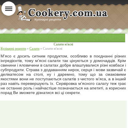
Салати м'ясні
Кулінарні рецепти
»
Салати
» Салати м'ясні
М'ясо є досить ситним продуктом, особливо в поєднанні різних
інгредієнтів, тому м'ясні салати так цінуються у домочадців. Крім
свинини і яловичини в салатах добре влаштувалися різні ковбаси і
субпродукти. Страва з додаванням нирок, серця і мови зазвичай є
делікатесом на столі, ну і даремно, тому що за смаковими
якостями вони не поступаються салатів з чистого м'яса, а в інший
раз навіть перевершують їх. Сервіровка м'ясного салату теж грає
не останню роль і найчастіше позначається на апетиті, а корисних
порад Ви зможете дізнатися всі ці секрети.