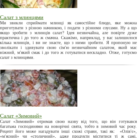
Салат з млинцями
Ми звикли сприймати млинці як самостійне блюдо, яке можна
приготувати з різною начинкою, і подати з різними соусами. Ну а що
якщо зробити з млинців салат? Ідея незвичайна, але повірте дуже
практична і до того ж смачна. Скажімо, наприклад, у вас залишилося
кілька млинців, і ви не знаєте, що з ними зробити. Я пропоную не
зволікати і здивувати свою сім'ю незвичайним салатом, який має
ніжний, м'який смак і до того ж готуватися нескладно. Отже, готуємо
салат з млинцями.
Салат «Зимовий»
Салат «Зимовий» отримав свою назву від того, що він готувався
багатьма господинями на новорічні свята, тобто в зимовий час року.
Рецепт його може нагадувати інші схожі страви, такі як: «Олів'є»,
«м'ясний» чи «столичний», адже продукти міститися ті ж самі,