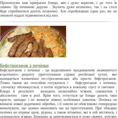
Пропонуємо вам прекрасне блюдо, яке і дуже корисне, і до того ж
смачне. Це печінкові деруни . Звучить дуже незвично, так і на столі
буде сприйматися досить незвично. Але спробувавши один раз, ви не
зможете надалі відмовитися від них.
Бефстроганов з печінки
Бефстроганов з печінки - це видозмінене продовження знаменитого
класичного рецепту приготування страви російської кухні, яке
називається яловичина по-строгановськи або просто бефстроганов.
Точно таким же способом готуватися і бефстроганов з печінки,
спочатку обсмажується, а потім нудиться в ніжному соусі зі сметани .
Блюдо в результаті виходить незвичайно м'яким, соковитим і
абсолютно тане в роті. Крім того, готується це блюдо досить таки
просто, швидко і не вимагає ніяких особливих навичок. Печінка не
вимагає ніякої додаткової обробки, і її зовсім не обов'язково попередньо
вимочувати, що значно економить час на приготування. При обжарке
печінка не втрачає кров, рідина, а також вітаміни, які в ній містяться, і
залишається м'якою. Борошно ж перетворюється в дуже смачну, рум'яну