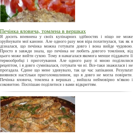
Печінка яловича, томлена в вершках
Я досить впевнена у своїх кулінарних здібностях і ніщо не може
зруйнувати мої канони. Але одного разу моя віра похитнулася, так як я
дізналася, що печінка можна готувати довго і вона вийде чудовою.
Просто я завжди знала, що печінка не любить довгого томління, від
цього може вийти сухою. Тому я намагалася якомога менше піддавати її
термообробці і приготування. Але одного разу зі мною поділилися
рецептом, і я довго сумнівалася, готувати чи ні. Все-таки зважилася і не
прогадала. Єдине що мене здивувало, так це час запікання. Результат
виявився настільки приголомшливим, що я довго не могла повірити.
Печінка яловича, томлена в вершках , вийшла неймовірно м'якою і
соковитою. Поспішаю поділитися з вами відкриттям.