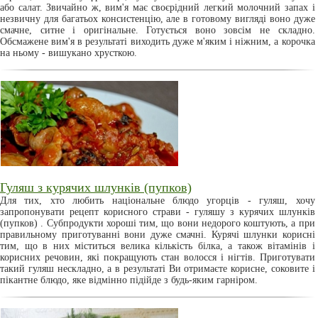
або салат. Звичайно ж, вим'я має своєрідний легкий молочний запах і
незвичну для багатьох консистенцію, але в готовому вигляді воно дуже
смачне, ситне і оригінальне. Готується воно зовсім не складно.
Обсмажене вим'я в результаті виходить дуже м'яким і ніжним, а корочка
на ньому - вишукано хрусткою.
Гуляш з курячих шлунків (пупков)
Для тих, хто любить національне блюдо угорців - гуляш, хочу
запропонувати рецепт корисного страви - гуляшу з курячих шлунків
(пупков) . Субпродукти хороші тим, що вони недорого коштують, а при
правильному приготуванні вони дуже смачні. Курячі шлунки корисні
тим, що в них міститься велика кількість білка, а також вітамінів і
корисних речовин, які покращують стан волосся і нігтів. Приготувати
такий гуляш нескладно, а в результаті Ви отримаєте корисне, соковите і
пікантне блюдо, яке відмінно підійде з будь-яким гарніром.