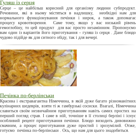
Гуляш із серця
Серце – це найбільш корисний для організму людини субпродукт.
Речовини, які в ньому містяться в надлишку, необхідні нам для
нормального функціонування печінки і нирок, а також допомагає
процесу кровотворення. Саме тому, якщо у вас низький рівень
гемоглобіну, то цей продукт для вас просто незамінним. Пропонуємо
вам один із варіантів його приготування – гуляш із серця . Дане блюдо
чудово підійде як для ситного обіду, так і для вечері.
Печінка по-берлінськи
Красива і екстравагантна Німеччина, в якій дуже багато різноманітних
кулінарних шедеврів, взяти ті ж гамбурзькі сосиски. Взагалі, Німеччина
славиться своїм незвичайним приготуванням навіть самих простих на
перший погляд страв. І саме в ній, точніше в її столиці берліні і існує
особливий рецепт приготування печінки. Блюдо виходить дивовижно
смачним, а процес приготування дуже простий і зрозумілий. Отже,
готуємо печінка по-берлінськи . Ось, що нам для цього знадобиться.