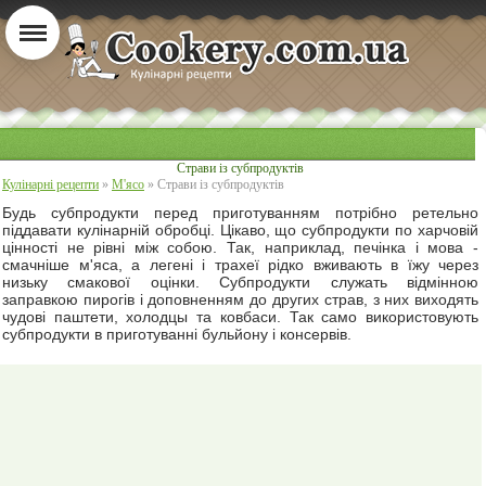
Страви із субпродуктів
Кулінарні рецепти
»
М'ясо
» Страви із субпродуктів
Будь субпродукти перед приготуванням потрібно ретельно
піддавати кулінарній обробці. Цікаво, що субпродукти по харчовій
цінності не рівні між собою. Так, наприклад, печінка і мова -
смачніше м'яса, а легені і трахеї рідко вживають в їжу через
низьку смакової оцінки. Субпродукти служать відмінною
заправкою пирогів і доповненням до других страв, з них виходять
чудові паштети, холодцы та ковбаси. Так само використовують
субпродукти в приготуванні бульйону і консервів.