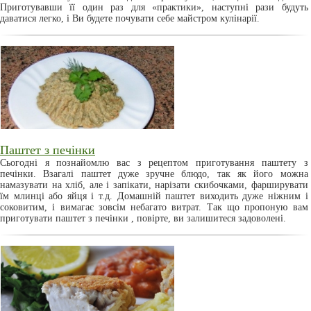
Приготувавши її один раз для «практики», наступні рази будуть
даватися легко, і Ви будете почувати себе майстром кулінарії.
Паштет з печінки
Сьогодні я познайомлю вас з рецептом приготування паштету з
печінки. Взагалі паштет дуже зручне блюдо, так як його можна
намазувати на хліб, але і запікати, нарізати скибочками, фарширувати
їм млинці або яйця і т.д. Домашній паштет виходить дуже ніжним і
соковитим, і вимагає зовсім небагато витрат. Так що пропоную вам
приготувати паштет з печінки , повірте, ви залишитеся задоволені.