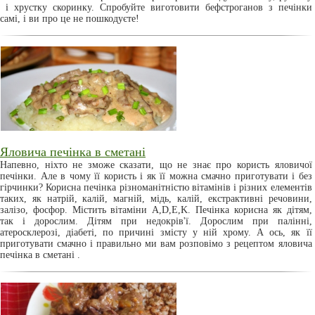
і хрустку скоринку. Спробуйте виготовити бефстроганов з печінки
самі, і ви про це не пошкодуєте!
Яловича печінка в сметані
Напевно, ніхто не зможе сказати, що не знає про користь яловичої
печінки. Але в чому її користь і як її можна смачно приготувати і без
гірчинки? Корисна печінка різноманітністю вітамінів і різних елементів
таких, як натрій, калій, магній, мідь, калій, екстрактивні речовини,
залізо, фосфор. Містить вітаміни А,D,E,K. Печінка корисна як дітям,
так і дорослим. Дітям при недокрів'ї. Дорослим при палінні,
атеросклерозі, діабеті, по причині змісту у ній хрому. А ось, як її
приготувати смачно і правильно ми вам розповімо з рецептом яловича
печінка в сметані .