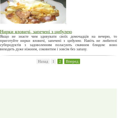
Нирки яловичі, запечені з цибулею
Якщо не знаєте чим здивувати своїх домочадців на вечерю, то
приготуйте нирки яловичі, запечені з цибулею. Навіть не любителі
субпродуктів з задоволенням поласують смачним блюдом: воно
виходить дуже ніжним, соковитим і зовсім без запаху.
Назад
1
2
Вперед