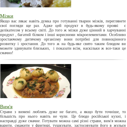
Мізки
Якщо вас лякає навіть думка про готуванні тварин мізків, переглянете
свої погляди ще раз. Адже цей продукт в будь-якому прояві є
делікатесом у всьому світі. До того ж мізки дуже цінний в харчуванні
продукт , багатий білком і інші корисними мікроелементами. Особливо
зростаючому дитячому організму вони потрібні для повноцінного
розвитку і зростання. До того ж на будь-яке свято таким блюдом ви
можете здивувати близьких, і показати всім, наскільки ж все-таки це
смачно!
Вим'я
Страви з вимені люблять дуже не багато, а якщо бути точніше, то
більшість про нього навіть не чули. Це блюдо російської кухні, і
насправді дуже смачне. Готувати можна самі різні страви, вим'я можна
варити, смажити у фритюрі, тушкувати, застосовувати його в жульєн