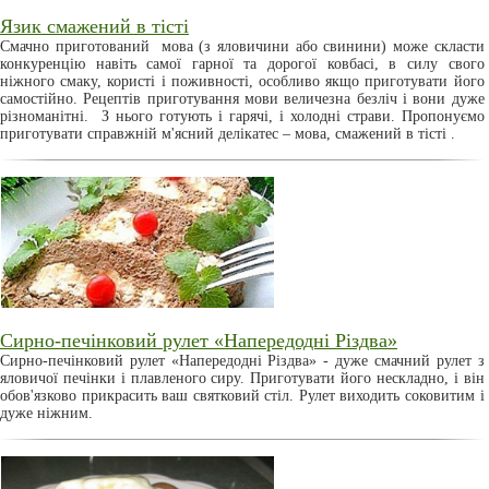
Язик смажений в тісті
Смачно приготований мова (з яловичини або свинини) може скласти
конкуренцію навіть самої гарної та дорогої ковбасі, в силу свого
ніжного смаку, користі і поживності, особливо якщо приготувати його
самостійно. Рецептів приготування мови величезна безліч і вони дуже
різноманітні. З нього готують і гарячі, і холодні страви. Пропонуємо
приготувати справжній м'ясний делікатес – мова, смажений в тісті .
Сирно-печінковий рулет «Напередодні Різдва»
Сирно-печінковий рулет «Напередодні Різдва» - дуже смачний рулет з
яловичої печінки і плавленого сиру. Приготувати його нескладно, і він
обов'язково прикрасить ваш святковий стіл. Рулет виходить соковитим і
дуже ніжним.