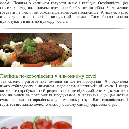
формі. Печінка з часником готувати легко і швидко. Особливість цієї
страви в тому, що тривала термічна обробка не потрібна. Чим менше
готувати печінку, тим соковитіше вона буде і корисніше. А часник надає
цій страві пікантності і вишуканий аромат. Таке блюдо можна
приготувати навіть до приходу гостей.
Печінка по-королівськи у лимонному соусі
Так смачно приготовлену печінка ви ще не пробували. А поєднання
цього субпродукту з лимоном надає вельми незвичайний смак. І якщо
ви хочете спробувати цей рецепт зараз, не відкладайте похід в магазин
або на ринок за потрібними продуктами. Я впевнена, що цей новий
смак печінки по-королівськи у лимонному соусі Вам сподобається і
гарантовано займе почесне місце у вашому списку фірмових страв.