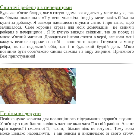
Свинячі реберця з печерицями
Будь-яке м'ясне блюдо, яке я готую вдома розходиться у мене на ура, так
як більша половина сім'ї у мене чоловіча. Іноді у мене навіть бійка на
кухні за добавку. Я завжди намагаюся готувати ситно і про запас, щоб
залишалося. Саме коронна страва для моїх домочадців це свинячі
реберця з печерицями . Я їх купую завжди свіжими, так як поряд зі
мною м'ясний магазин. Доводиться інколи стояти в черзі, але коли мені
кажуть велике людське спасибі – воно того варто. Готувати я можу
ребра, як на недільний обід, так і в будь-який будній день. М'ясо
повинно бути обов'язково самим свіжим і в міру жирним. Приємного
Вам приготування!
Печінкові деруни
Печінка дуже корисна для повноцінного підтримання здоров'я людини.
У зв'язку з цим багато воліють частіше включати її в свій раціон. Але от
крім вареної і смаженої її, часто, більше ніяк не готують. Тому вона
може швидко набриднути, і ми зовсім її виключаємо зі свого столу.