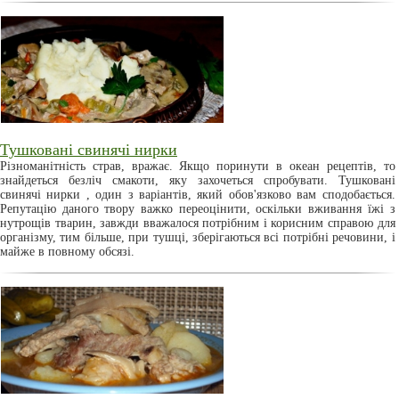
Тушковані свинячі нирки
Різноманітність страв, вражає. Якщо поринути в океан рецептів, то
знайдеться безліч смакоти, яку захочеться спробувати. Тушковані
свинячі нирки , один з варіантів, який обов'язково вам сподобається.
Репутацію даного твору важко переоцінити, оскільки вживання їжі з
нутрощів тварин, завжди вважалося потрібним і корисним справою для
організму, тим більше, при тушці, зберігаються всі потрібні речовини, і
майже в повному обсязі.