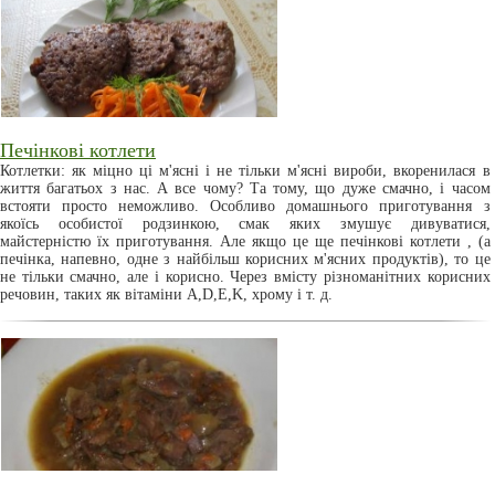
Печінкові котлети
Котлетки: як міцно ці м'ясні і не тільки м'ясні вироби, вкоренилася в
життя багатьох з нас. А все чому? Та тому, що дуже смачно, і часом
встояти просто неможливо. Особливо домашнього приготування з
якоїсь особистої родзинкою, смак яких змушує дивуватися,
майстерністю їх приготування. Але якщо це ще печінкові котлети , (а
печінка, напевно, одне з найбільш корисних м'ясних продуктів), то це
не тільки смачно, але і корисно. Через вмісту різноманітних корисних
речовин, таких як вітаміни А,D,E,K, хрому і т. д.