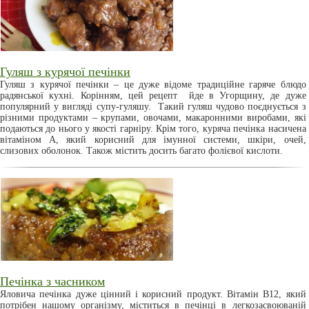
Гуляш з курячої печінки
Гуляш з курячої печінки – це дуже відоме традиційне гаряче блюдо
радянської кухні. Корінням, цей рецепт йде в Угорщину, де дуже
популярний у вигляді супу-гуляшу. Такий гуляш чудово поєднується з
різними продуктами – крупами, овочами, макаронними виробами, які
подаються до нього у якості гарніру. Крім того, куряча печінка насичена
вітаміном А, який корисний для імунної системи, шкіри, очей,
слизових оболонок. Також містить досить багато фолієвої кислоти.
Печінка з часником
Яловича печінка дуже цінний і корисний продукт. Вітамін В12, який
потрібен нашому організму, міститься в печінці в легкозасвоюваній