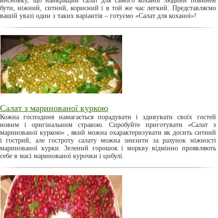
висновку, що найкращий салат для самого коханої людини повинен
бути, ніжний, ситний, корисний і в той же час легкий. Представляємо
вашій увазі один з таких варіантів – готуємо «Салат для коханої»!
Салат з маринованої куркою
Кожна господиня намагається порадувати і здивувати своїх гостей
новим і оригінальним стравою. Спробуйте приготувати «Салат з
маринованої куркою» , який можна охарактеризувати як досить ситний
і гострий, але гостроту салату можна знизити за рахунок ніжності
маринованої курки. Зелений горошок і моркву відмінно проявляють
себе в масі маринованої курочки і цибулі.