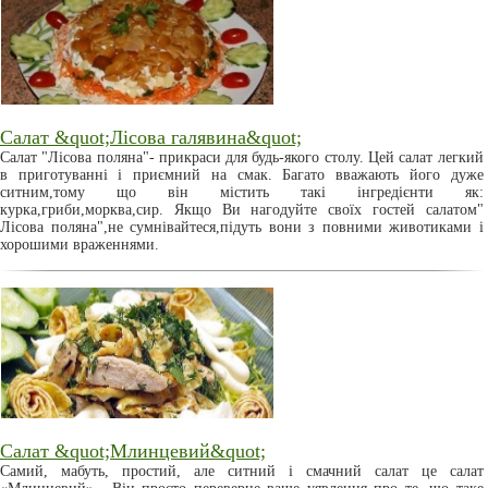
Салат &quot;Лісова галявина&quot;
Салат "Лісова поляна"- прикраси для будь-якого столу. Цей салат легкий
в приготуванні і приємний на смак. Багато вважають його дуже
ситним,тому що він містить такі інгредієнти як:
курка,гриби,морква,сир. Якщо Ви нагодуйте своїх гостей салатом"
Лісова поляна",не сумнівайтеся,підуть вони з повними животиками і
хорошими враженнями.
Салат &quot;Млинцевий&quot;
Самий, мабуть, простий, але ситний і смачний салат це салат