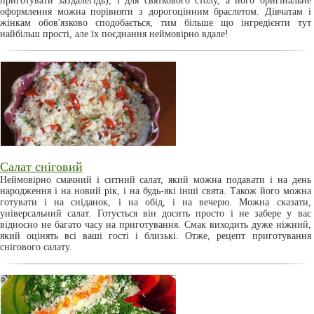
приготувати заздалегідь), і для святкового столу, а його оригінальне
оформлення можна порівняти з дорогоцінним браслетом. Дівчатам і
жінкам обов'язково сподобається, тим більше що інгредієнти тут
найбільш прості, але їх поєднання неймовірно вдале!
Салат сніговий
Неймовірно смачний і ситний салат, який можна подавати і на день
народження і на новий рік, і на будь-які інші свята. Також його можна
готувати і на сніданок, і на обід, і на вечерю. Можна сказати,
універсальний салат. Готується він досить просто і не забере у вас
відносно не багато часу на приготування. Смак виходить дуже ніжний,
який оцінять всі ваші гості і близькі. Отже, рецепт приготування
снігового салату.