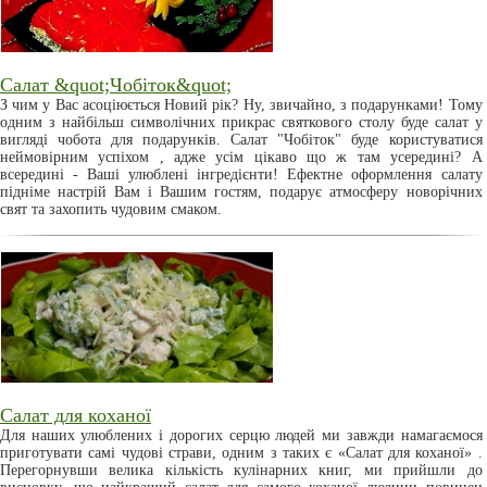
Салат &quot;Чобіток&quot;
З чим у Вас асоціюється Новий рік? Ну, звичайно, з подарунками! Тому
одним з найбільш символічних прикрас святкового столу буде салат у
вигляді чобота для подарунків. Салат "Чобіток" буде користуватися
неймовірним успіхом , адже усім цікаво що ж там усередині? А
всередині - Ваші улюблені інгредієнти! Ефектне оформлення салату
підніме настрій Вам і Вашим гостям, подарує атмосферу новорічних
свят та захопить чудовим смаком.
Салат для коханої
Для наших улюблених і дорогих серцю людей ми завжди намагаємося
приготувати самі чудові страви, одним з таких є «Салат для коханої» .
Перегорнувши велика кількість кулінарних книг, ми прийшли до