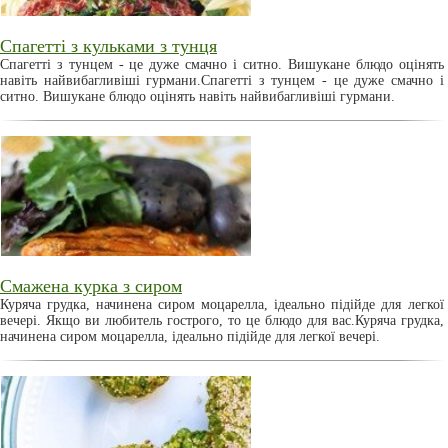
Спагетті з кульками з тунця
Спагетті з тунцем - це дуже смачно і ситно. Вишукане блюдо оцінять
навіть найвибагливіші гурмани.Спагетті з тунцем - це дуже смачно і
ситно. Вишукане блюдо оцінять навіть найвибагливіші гурмани.
Смажена курка з сиром
Куряча грудка, начинена сиром моцарелла, ідеально підійде для легкої
вечері. Якщо ви любитель гострого, то це блюдо для вас.Куряча грудка,
начинена сиром моцарелла, ідеально підійде для легкої вечері.