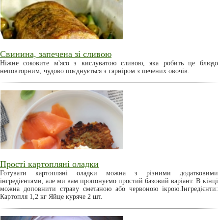
Свинина, запечена зі сливою
Ніжне соковите м'ясо з кислуватою сливою, яка робить це блюдо
неповторним, чудово поєднується з гарніром з печених овочів.
Прості картопляні оладки
Готувати картопляні оладки можна з різними додатковими
інгредієнтами, але ми вам пропонуємо простий базовий варіант. В кінці
можна доповнити страву сметаною або червоною ікрою.Інгредієнти:
Картопля 1,2 кг Яйце куряче 2 шт.