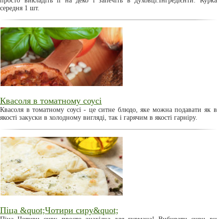
просто викладіть її на деко і запечіть в духовці.Інгредієнти: Курка
середня 1 шт.
Квасоля в томатному соусі
Квасоля в томатному соусі - це ситне блюдо, яке можна подавати як в
якості закуски в холодному вигляді, так і гарячим в якості гарніру.
Піца &quot;Чотири сиру&quot;