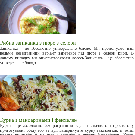
Рибна запіканка з пюре з селери
Запіканка – це абсолютно універсальне блюдо. Ми пропонуємо вам
вельми незвичайний варіант запеченої під пюре з селери риби. В
даному випадку ми використовували лосось.Запіканка – це абсолютно
універсальне блюдо.
Курка з мандаринами і фенхелем
Курка - це абсолютно безпрограшний варіант смачного і простого у
приготуванні обіду або вечері. Замаринуйте курку заздалегідь, а потім