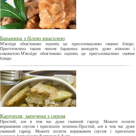
Баранина з білою квасолею
М'ясоїди обов'язково оцінять це приголомшливо смачне блюдо.
Приготовлена таким чином баранина виходить дуже ніжною і
соковитою.М'ясоїди обов'язково оцінять це приголомшливо смачне
блюдо.
Картопля, запечена з сиром
Простий, але в теж час дуже смачний гарнір. Можете полити
вершковим соусом і присипати зеленню.Простий, але в теж час дуже
смачний гарнір. Можете полити вершковим соусом і присипати