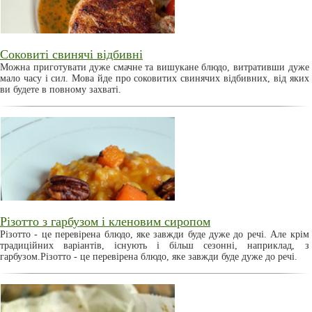
Соковиті свинячі відбивні
Можна приготувати дуже смачне та вишукане блюдо, витративши дуже
мало часу і сил. Мова йде про соковитих свинячих відбивних, від яких
ви будете в повному захваті.
Різотто з гарбузом і кленовим сиропом
Різотто - це перевірена блюдо, яке завжди буде дуже до речі. Але крім
традиційних варіантів, існують і більш сезонні, наприклад, з
гарбузом.Різотто - це перевірена блюдо, яке завжди буде дуже до речі.