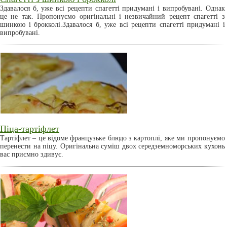
Здавалося б, уже всі рецепти спагетті придумані і випробувані. Однак
це не так. Пропонуємо оригінальні і незвичайний рецепт спагетті з
шинкою і брокколі.Здавалося б, уже всі рецепти спагетті придумані і
випробувані.
Піца-тартіфлет
Тартіфлет – це відоме французьке блюдо з картоплі, яке ми пропонуємо
перенести на піцу. Оригінальна суміш двох середземноморських кухонь
вас приємно здивує.