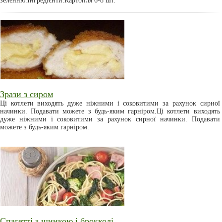
зеленню.Інгредієнти:Картопля 6-8 шт.
Зрази з сиром
Ці котлети виходять дуже ніжними і соковитими за рахунок сирної
начинки. Подавати можете з будь-яким гарніром.Ці котлети виходять
дуже ніжними і соковитими за рахунок сирної начинки. Подавати
можете з будь-яким гарніром.
Спагетті з шинкою і брокколі