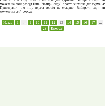
Піца Чотири сиру просто знахідка для гурмана! Вибирати сири ви
можете на свій розсуд.Піца "Чотири сиру" просто знахідка для гурмана!
Приготувати цю піцу вдома зовсім не складно. Вибирати сири ви
можете на свій розсуд.
Назад
1
...
9
10
11
12
13
14
15
16
17
...
29
Вперед