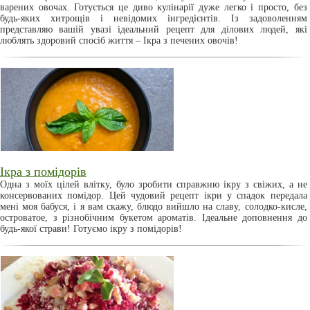
варених овочах. Готується це диво кулінарії дуже легко і просто, без
будь-яких хитрощів і невідомих інгредієнтів. Із задоволенням
представляю вашій увазі ідеальний рецепт для ділових людей, які
люблять здоровий спосіб життя – Ікра з печених овочів!
Ікра з помідорів
Одна з моїх цілей влітку, було зробити справжню ікру з свіжих, а не
консервованих помідор. Цей чудовий рецепт ікри у спадок передала
мені моя бабуся, і я вам скажу, блюдо вийшло на славу, солодко-кисле,
островатое, з різнобічним букетом ароматів. Ідеальне доповнення до
будь-якої страви! Готуємо ікру з помідорів!