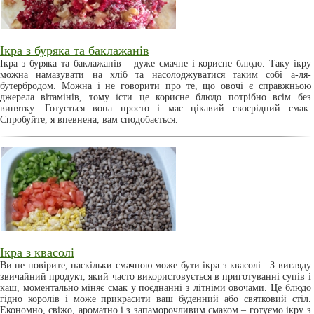
Ікра з буряка та баклажанів
Ікра з буряка та баклажанів – дуже смачне і корисне блюдо. Таку ікру
можна намазувати на хліб та насолоджуватися таким собі а-ля-
бутербродом. Можна і не говорити про те, що овочі є справжньою
джерела вітамінів, тому їсти це корисне блюдо потрібно всім без
винятку. Готується вона просто і має цікавий своєрідний смак.
Спробуйте, я впевнена, вам сподобається.
Ікра з квасолі
Ви не повірите, наскільки смачною може бути ікра з квасолі . З вигляду
звичайний продукт, який часто використовується в приготуванні супів і
каш, моментально міняє смак у поєднанні з літніми овочами. Це блюдо
гідно королів і може прикрасити ваш буденний або святковий стіл.
Економно, свіжо, ароматно і з запаморочливим смаком – готуємо ікру з