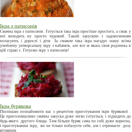
Ікра з патисонів
Смачна ікра з патисонів. Готується така ікра простіше простого, а смак у
неї виходить ну просто чудовий. Такий закускою з задоволенням
поласують і дорослі і діти. За смаком така ікра нагадує нашу всіма
улюблену універсальну ікру з кабачків, але все ж якась своя родзинка в
цій страві є. Готуємо ікру з патисонів!
Ікра бурякова
Поспішаю познайомити вас з рецептом приготування ікри бурякової .
Це приголомшливо смачна закуска дуже легко готується, і підходить до
будь-якого другого блюда. Тим більше буряк сама по собі дуже корисна,
і приготувавши ікру, ви не тільки побалуєте себе, але і отримаєте дозу
вітамінів.