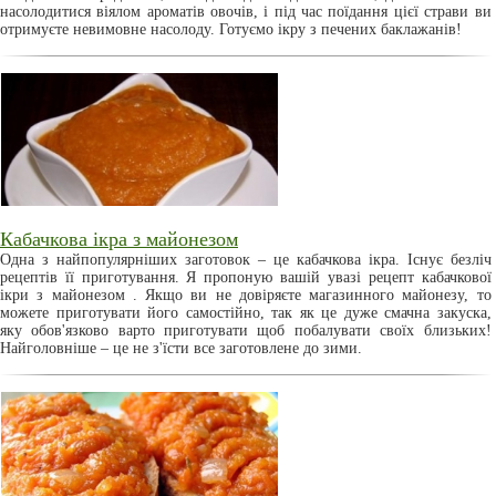
насолодитися віялом ароматів овочів, і під час поїдання цієї страви ви
отримуєте невимовне насолоду. Готуємо ікру з печених баклажанів!
Кабачкова ікра з майонезом
Одна з найпопулярніших заготовок – це кабачкова ікра. Існує безліч
рецептів її приготування. Я пропоную вашій увазі рецепт кабачкової
ікри з майонезом . Якщо ви не довіряєте магазинного майонезу, то
можете приготувати його самостійно, так як це дуже смачна закуска,
яку обов'язково варто приготувати щоб побалувати своїх близьких!
Найголовніше – це не з'їсти все заготовлене до зими.