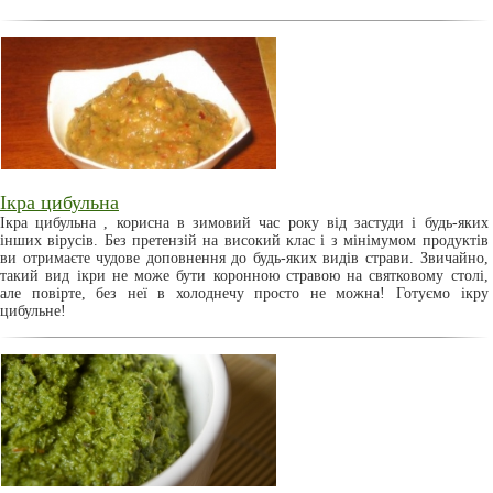
Ікра цибульна
Ікра цибульна , корисна в зимовий час року від застуди і будь-яких
інших вірусів. Без претензій на високий клас і з мінімумом продуктів
ви отримаєте чудове доповнення до будь-яких видів страви. Звичайно,
такий вид ікри не може бути коронною стравою на святковому столі,
але повірте, без неї в холоднечу просто не можна! Готуємо ікру
цибульне!