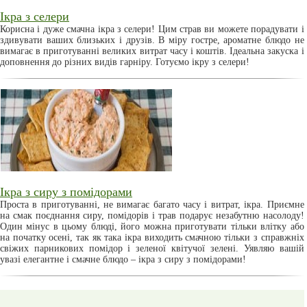
Ікра з селери
Корисна і дуже смачна ікра з селери! Цим страв ви можете порадувати і
здивувати ваших близьких і друзів. В міру гостре, ароматне блюдо не
вимагає в приготуванні великих витрат часу і коштів. Ідеальна закуска і
доповнення до різних видів гарніру. Готуємо ікру з селери!
Ікра з сиру з помідорами
Проста в приготуванні, не вимагає багато часу і витрат, ікра. Приємне
на смак поєднання сиру, помідорів і трав подарує незабутню насолоду!
Один мінус в цьому блюді, його можна приготувати тільки влітку або
на початку осені, так як така ікра виходить смачною тільки з справжніх
свіжих парникових помідор і зеленої квітучої зелені. Уявляю вашій
увазі елегантне і смачне блюдо – ікра з сиру з помідорами!