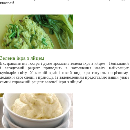
квасолі!
Зелена ікра з яйцем
Екстравагантна гостра і дуже ароматна зелена ікра з яйцем . Геніальний
і загадковий рецепт приводить в захоплення навіть найкращих
кулінарів світу. У кожній країні такий вид ікри готують по-різному,
додаючи свої спеції і прянощі. Із задоволенням представляю вашій увазі
самий справжній рецепт зеленої ікри з яйцем!