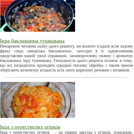
Ікра баклажанна тушкована
Ненароком читаючи назву цього рецепту, ви можете згадати всім відому
фразу «ікра заморська баклажанна», сьогодні я із задоволенням
представляю вашій увазі справжню, запаморочливо смачну і ароматну
баклажанну ікру тушковану. Геніальність цього рецепта полягає в тому,
що всі інгредієнти проходять середню теплову обробку і таким чином
зберігають величезну кількість всіх своїх корисних речовин і вітамінів.
Ікра з перестиглих огірків
Ікра з перестиглих огірків - це смачна закуска з огірків, помідорів,