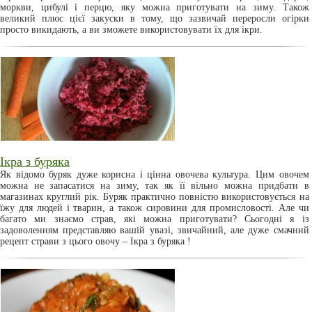
моркви, цибулі і перцю, яку можна приготувати на зиму. Також
великий плюс цієї закуски в тому, що зазвичай переросли огірки
просто викидають, а ви зможете використовувати їх для ікри.
Ікра з буряка
Як відомо буряк дуже корисна і цінна овочева культура. Цим овочем
можна не запасатися на зиму, так як її вільно можна придбати в
магазинах круглий рік. Буряк практично повністю використовується на
їжу для людей і тварин, а також сировини для промисловості. Але чи
багато ми знаємо страв, які можна приготувати? Сьогодні я із
задоволенням представляю вашій увазі, звичайний, але дуже смачний
рецепт страви з цього овочу – Ікра з буряка !