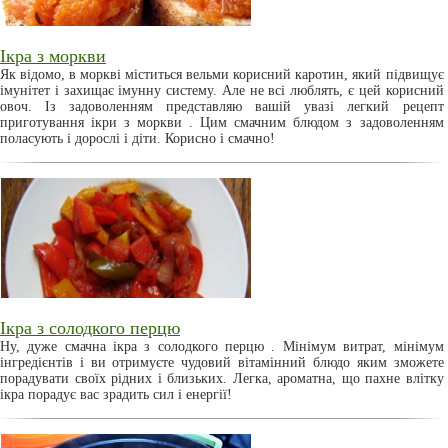
Ікра з моркви
Як відомо, в моркві міститься вельми корисний каротин, який підвищує
імунітет і захищає імунну систему. Але не всі люблять, є цей корисний
овоч. Із задоволенням представляю вашій увазі легкий рецепт
приготування ікри з моркви . Цим смачним блюдом з задоволенням
поласують і дорослі і діти. Корисно і смачно!
Ікра з солодкого перцю
Ну, дуже смачна ікра з солодкого перцю . Мінімум витрат, мінімум
інгредієнтів і ви отримуєте чудовий вітамінний блюдо яким зможете
порадувати своїх рідних і близьких. Легка, ароматна, що пахне влітку
ікра порадує вас зрадить сил і енергії!