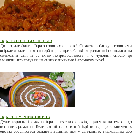
Ікра із солоних огірків
Дивно, але факт – Ікра з солоних огірків ! Як часто в банку з солоними
огірками залишаються горбаті, не привабливі огірочки які не подаси на
святковий стіл із за їхню непривабливість. І є чудовий спосіб це
змінити, приготувавши смачну пікантну і ароматну ікру!
Ікра з печених овочів
Дуже корисна і смачна ікра з печених овочів, приємна на смак і до
нестями ароматна. Величезний плюс в цій ікрі це те, що в запечених
овочах зберігається більше вітамінів, ніж у звичайних тушкованих або