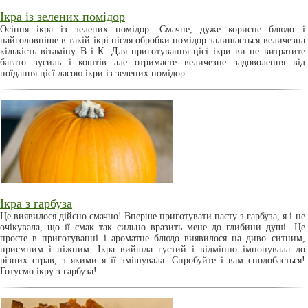
Ікра із зелених помідор
Осіння ікра із зелених помідор. Смачне, дуже корисне блюдо і
найголовніше в такій ікрі після обробки помідор залишається величезна
кількість вітаміну В і К. Для приготування цієї ікри ви не витратите
багато зусиль і коштів але отримаєте величезне задоволення від
поїдання цієї ласою ікри із зелених помідор.
Ікра з гарбуза
Це виявилося дійсно смачно! Вперше приготувати пасту з гарбуза, я і не
очікувала, що її смак так сильно вразить мене до глибини душі. Це
просте в приготуванні і ароматне блюдо виявилося на диво ситним,
приємним і ніжним. Ікра вийшла густий і відмінно імпонувала до
різних страв, з якими я її змішувала. Спробуйте і вам сподобається!
Готуємо ікру з гарбуза!