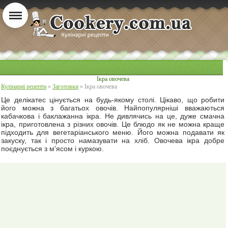
Ікра овочева
Кулінарні рецепти
»
Заготовки
» Ікра овочева
Це делікатес цінується на будь-якому столі. Цікаво, що робити
його можна з багатьох овочів. Найпопулярніші вважаються
кабачкова і баклажанна ікра. Не дивлячись на це, дуже смачна
ікра, приготовлена з різних овочів. Це блюдо як не можна краще
підходить для вегетаріанського меню. Його можна подавати як
закуску, так і просто намазувати на хліб. Овочева ікра добре
поєднується з м'ясом і куркою.