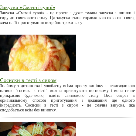
Закуска «Смачні сувої»
Закуска «Смачні сувої» - це проста і дуже смачна закуска з шинки і
сиру до святкового столу. Ця закуска стане справжньою окрасою свята,
хоча на її приготування потрібно трохи часу.
Сосиски в тесті з сиром
Знайому з дитинства і улюблену всіма просту випічку з невигадливою
назвою "сосиска в тісті" можна приготувати по-новому і вона стане
прикрасою будь-якого, навіть святкового столу. Весь секрет в
оригінальному способі приготування і додавання ще одного
інгредієнта. Сосиски в тесті з сиром - це смачна закуска, яка
сподобається всім без винятку.