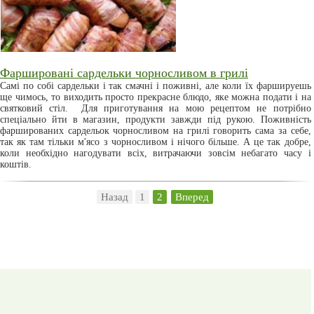
Фаршировані сардельки чорносливом в грилі
Самі по собі сардельки і так смачні і поживні, але коли їх фаршируешь
ще чимось, то виходить просто прекрасне блюдо, яке можна подати і на
святковий стіл. Для приготування на мою рецептом не потрібно
спеціально йти в магазин, продукти завжди під рукою. Поживність
фаршированих сардельок чорносливом на грилі говорить сама за себе,
так як там тільки м'ясо з чорносливом і нічого більше. А це так добре,
коли необхідно нагодувати всіх, витрачаючи зовсім небагато часу і
коштів.
Назад
1
2
Вперед