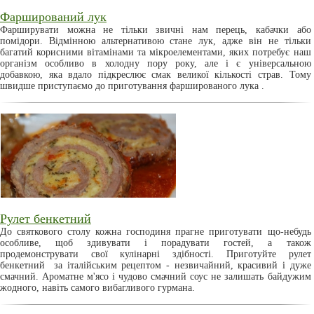
Фарширований лук
Фарширувати можна не тільки звичні нам перець, кабачки або
помідори. Відмінною альтернативою стане лук, адже він не тільки
багатий корисними вітамінами та мікроелементами, яких потребує наш
організм особливо в холодну пору року, але і є універсальною
добавкою, яка вдало підкреслює смак великої кількості страв. Тому
швидше приступаємо до приготування фаршированого лука .
Рулет бенкетний
До святкового столу кожна господиня прагне приготувати що-небудь
особливе, щоб здивувати і порадувати гостей, а також
продемонструвати свої кулінарні здібності. Приготуйте рулет
бенкетний за італійським рецептом - незвичайний, красивий і дуже
смачний. Ароматне м'ясо і чудово смачний соус не залишать байдужим
жодного, навіть самого вибагливого гурмана.