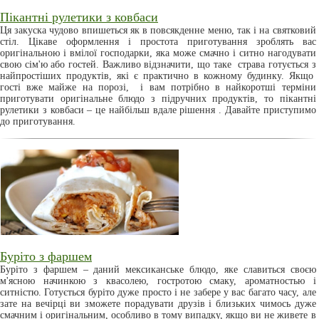
Пікантні рулетики з ковбаси
Ця закуска чудово впишеться як в повсякденне меню, так і на святковий
стіл. Цікаве оформлення і простота приготування зроблять вас
оригінальною і вмілої господарки, яка може смачно і ситно нагодувати
свою сім'ю або гостей. Важливо відзначити, що таке страва готується з
найпростіших продуктів, які є практично в кожному будинку. Якщо
гості вже майже на порозі, і вам потрібно в найкоротші терміни
приготувати оригінальне блюдо з підручних продуктів, то пікантні
рулетики з ковбаси – це найбільш вдале рішення . Давайте приступимо
до приготування.
Буріто з фаршем
Буріто з фаршем – даний мексиканське блюдо, яке славиться своєю
м'ясною начинкою з квасолею, гостротою смаку, ароматностью і
ситністю. Готується буріто дуже просто і не забере у вас багато часу, але
зате на вечірці ви зможете порадувати друзів і близьких чимось дуже
смачним і оригінальним, особливо в тому випадку, якщо ви не живете в