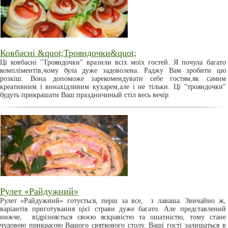
Ковбасні &quot;Трояндочки&quot;
Ці ковбасні "Трояндочки" вразили всіх моїх гостей. Я почула багато
компліментів,чому була дуже задоволена. Раджу Вам зробити цю
розкіш. Вона допоможе зарекомендувати себе гостям,як самим
креативним і винахідливим кухарем,але і не тільки. Ці "трояндочки"
будуть прикрашати Ваш праздничиный стіл весь вечір.
Рулет «Райдужний»
Рулет «Райдужний» готується, перш за все, з лаваша. Звичайно ж,
варіантів приготування цієї страви дуже багато. Але представлений
нижче, відрізняється своєю яскравістю та ошатністю, тому стане
чудовою прикрасою Вашого святкового столу. Ваші гості залишаться в