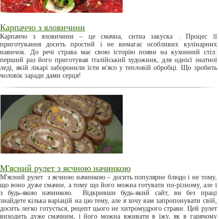
Карпаччо з яловичини
Карпаччо з яловичини – це смачна, ситна закуска . Процес її
приготування досить простий і не вимагає особливих кулінарних
навичок. До речі страва має свою історію появи на кухонний стіл:
перший раз його приготував італійський художник, для однієї знатної
леді, якій лікарі заборонили їсти м'ясо у тепловій обробці. Що зробить
чоловік заради дами серця!
М'ясний рулет з яєчною начинкою
М'ясний рулет з яєчною начинкою – досить популярне блюдо і не тому,
що воно дуже смачне, а тому що його можна готувати по-різному, але і
з будь-якою начинкою. Відкривши будь-який сайт, ви без праці
знайдете кілька варіацій на цю тему, але я хочу вам запропонувати свій,
досить легко готується, рецепт цього не хитромудрого страви. Цей рулет
виходить дуже смачним, і його можна вживати в їжу, як в гарячому