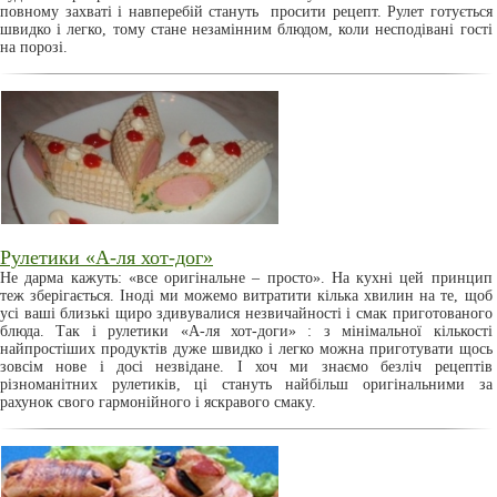
повному захваті і навперебій стануть просити рецепт. Рулет готується
швидко і легко, тому стане незамінним блюдом, коли несподівані гості
на порозі.
Рулетики «А-ля хот-дог»
Не дарма кажуть: «все оригінальне – просто». На кухні цей принцип
теж зберігається. Іноді ми можемо витратити кілька хвилин на те, щоб
усі ваші близькі щиро здивувалися незвичайності і смак приготованого
блюда. Так і рулетики «А-ля хот-доги» : з мінімальної кількості
найпростіших продуктів дуже швидко і легко можна приготувати щось
зовсім нове і досі незвідане. І хоч ми знаємо безліч рецептів
різноманітних рулетиків, ці стануть найбільш оригінальними за
рахунок свого гармонійного і яскравого смаку.