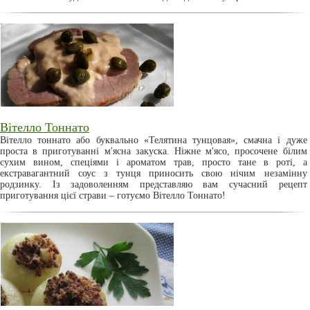
Вітелло Тоннато
Вітелло тоннато або буквально «Телятина тунцовая», смачна і дуже
проста в приготуванні м'ясна закуска. Ніжне м'ясо, просочене білим
сухим вином, спеціями і ароматом трав, просто тане в роті, а
екстравагантний соус з тунця приносить свою нічим незамінну
родзинку. Із задоволенням представляю вам сучасний рецепт
приготування цієї страви – готуємо Вітелло Тоннато!