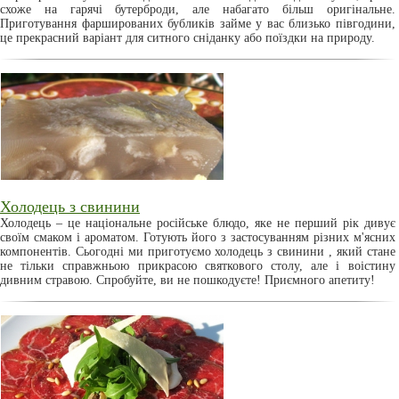
схоже на гарячі бутерброди, але набагато більш оригінальне.
Приготування фаршированих бубликів займе у вас близько півгодини,
це прекрасний варіант для ситного сніданку або поїздки на природу.
Холодець з свинини
Холодець – це національне російське блюдо, яке не перший рік дивує
своїм смаком і ароматом. Готують його з застосуванням різних м'ясних
компонентів. Сьогодні ми приготуємо холодець з свинини , який стане
не тільки справжньою прикрасою святкового столу, але і воістину
дивним стравою. Спробуйте, ви не пошкодуєте! Приємного апетиту!