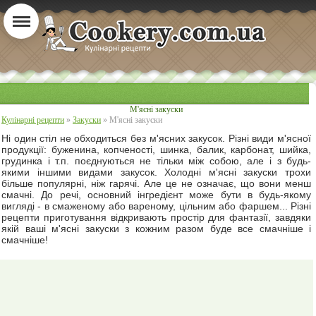
М'ясні закуски
Кулінарні рецепти
»
Закуски
» М'ясні закуски
Ні один стіл не обходиться без м'ясних закусок. Різні види м'ясної
продукції: буженина, копченості, шинка, балик, карбонат, шийка,
грудинка і т.п. поєднуються не тільки між собою, але і з будь-
якими іншими видами закусок. Холодні м'ясні закуски трохи
більше популярні, ніж гарячі. Але це не означає, що вони менш
смачні. До речі, основний інгредієнт може бути в будь-якому
вигляді - в смаженому або вареному, цільним або фаршем... Різні
рецепти приготування відкривають простір для фантазії, завдяки
якій ваші м'ясні закуски з кожним разом буде все смачніше і
смачніше!