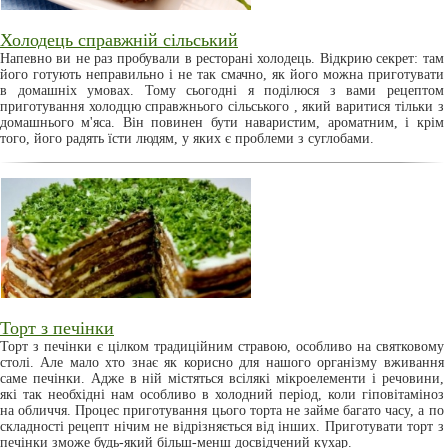
Холодець справжній сільський
Напевно ви не раз пробували в ресторані холодець. Відкрию секрет: там
його готують неправильно і не так смачно, як його можна приготувати
в домашніх умовах. Тому сьогодні я поділюся з вами рецептом
приготування холодцю справжнього сільського , який варитися тільки з
домашнього м'яса. Він повинен бути наваристим, ароматним, і крім
того, його радять їсти людям, у яких є проблеми з суглобами.
Торт з печінки
Торт з печінки є цілком традиційним стравою, особливо на святковому
столі. Але мало хто знає як корисно для нашого організму вживання
саме печінки. Адже в ній містяться всілякі мікроелементи і речовини,
які так необхідні нам особливо в холодний період, коли гіповітаміноз
на обличчя. Процес приготування цього торта не займе багато часу, а по
складності рецепт нічим не відрізняється від інших. Приготувати торт з
печінки зможе будь-який більш-менш досвідчений кухар.