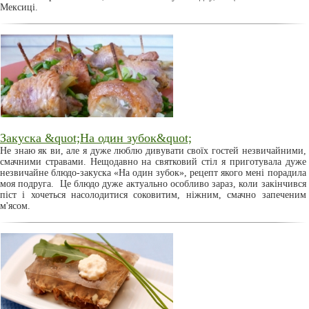
Мексиці.
Закуска &quot;На один зубок&quot;
Не знаю як ви, але я дуже люблю дивувати своїх гостей незвичайними,
смачними стравами. Нещодавно на святковий стіл я приготувала дуже
незвичайне блюдо-закуска «На один зубок», рецепт якого мені порадила
моя подруга. Це блюдо дуже актуально особливо зараз, коли закінчився
піст і хочеться насолодитися соковитим, ніжним, смачно запеченим
м'ясом.