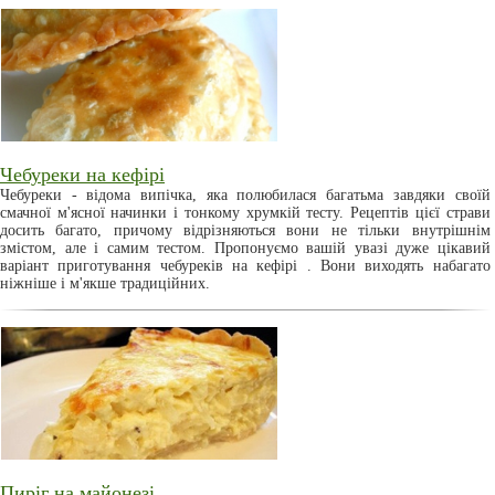
Чебуреки на кефірі
Чебуреки - відома випічка, яка полюбилася багатьма завдяки своїй
смачної м'ясної начинки і тонкому хрумкій тесту. Рецептів цієї страви
досить багато, причому відрізняються вони не тільки внутрішнім
змістом, але і самим тестом. Пропонуємо вашій увазі дуже цікавий
варіант приготування чебуреків на кефірі . Вони виходять набагато
ніжніше і м'якше традиційних.
Пиріг на майонезі