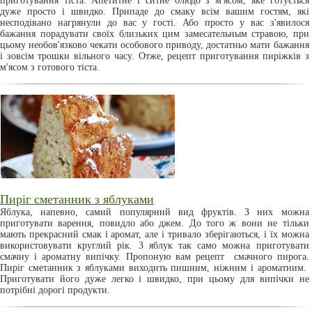
приготування тіста. Апетитне і ситне блюдо з м'ясом, яке готується
дуже просто і швидко. Припаде до смаку всім вашим гостям, які
несподівано нагрянули до вас у гості. Або просто у вас з'явилося
бажання порадувати своїх близьких цим замесательным стравою, при
цьому необов'язково чекати особового приводу, достатньо мати бажання
і зовсім трошки вільного часу. Отже, рецепт приготування пиріжків з
м'ясом з готового тіста.
Пиріг сметанник з яблуками
Яблука, напевно, самий популярний вид фруктів. З них можна
приготувати варення, повидло або джем. До того ж вони не тільки
мають прекрасний смак і аромат, але і тривало зберігаються, і їх можна
використовувати круглий рік. З яблук так само можна приготувати
смачну і ароматну випічку. Пропоную вам рецепт смачного пирога.
Пиріг сметанник з яблуками виходить пишним, ніжним і ароматним.
Приготувати його дуже легко і швидко, при цьому для випічки не
потрібні дорогі продукти.