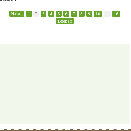
начинкою!
Назад
1
2
3
4
5
6
7
8
9
10
...
16
Вперед