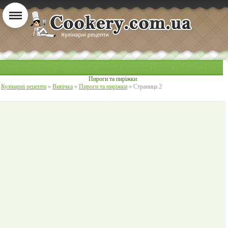
Пироги та пиріжки
Кулінарні рецепти
»
Випічка
»
Пироги та пиріжки
» Страница 2