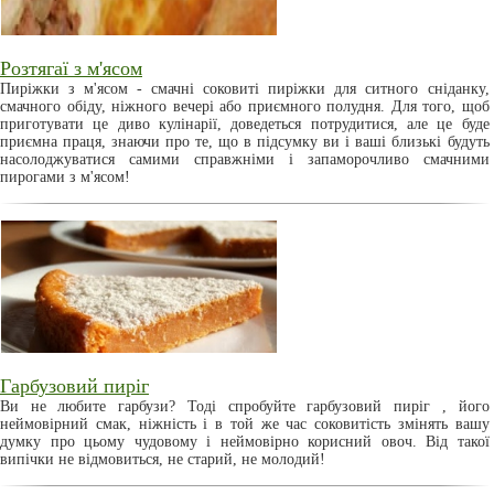
Розтягаї з м'ясом
Пиріжки з м'ясом - смачні соковиті пиріжки для ситного сніданку,
смачного обіду, ніжного вечері або приємного полудня. Для того, щоб
приготувати це диво кулінарії, доведеться потрудитися, але це буде
приємна праця, знаючи про те, що в підсумку ви і ваші близькі будуть
насолоджуватися самими справжніми і запаморочливо смачними
пирогами з м'ясом!
Гарбузовий пиріг
Ви не любите гарбузи? Тоді спробуйте гарбузовий пиріг , його
неймовірний смак, ніжність і в той же час соковитість змінять вашу
думку про цьому чудовому і неймовірно корисний овоч. Від такої
випічки не відмовиться, не старий, не молодий!