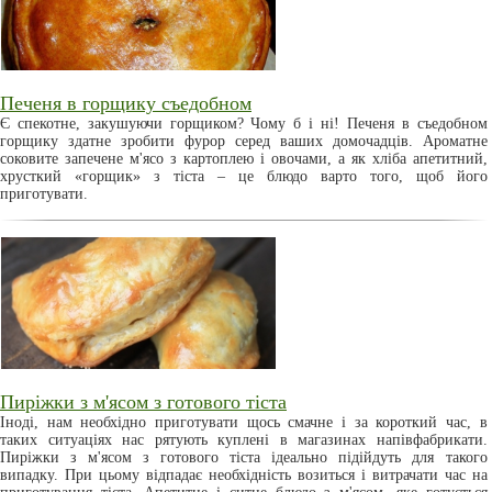
Печеня в горщику съедобном
Є спекотне, закушуючи горщиком? Чому б і ні! Печеня в съедобном
горщику здатне зробити фурор серед ваших домочадців. Ароматне
соковите запечене м'ясо з картоплею і овочами, а як хліба апетитний,
хрусткий «горщик» з тіста – це блюдо варто того, щоб його
приготувати.
Пиріжки з м'ясом з готового тіста
Іноді, нам необхідно приготувати щось смачне і за короткий час, в
таких ситуаціях нас рятують куплені в магазинах напівфабрикати.
Пиріжки з м'ясом з готового тіста ідеально підійдуть для такого
випадку. При цьому відпадає необхідність возиться і витрачати час на