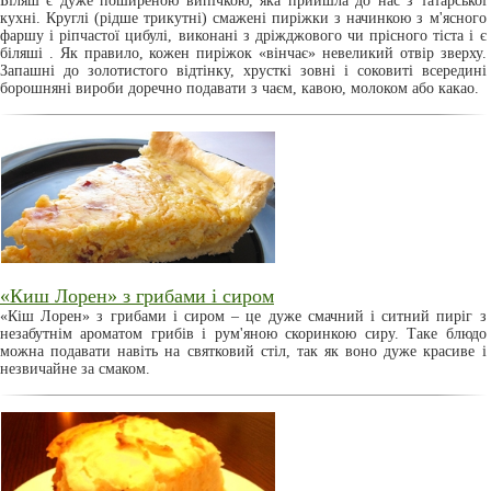
Біляш є дуже поширеною випічкою, яка прийшла до нас з татарської
кухні. Круглі (рідше трикутні) смажені пиріжки з начинкою з м'ясного
фаршу і ріпчастої цибулі, виконані з дріжджового чи прісного тіста і є
біляші . Як правило, кожен пиріжок «вінчає» невеликий отвір зверху.
Запашні до золотистого відтінку, хрусткі зовні і соковиті всередині
борошняні вироби доречно подавати з чаєм, кавою, молоком або какао.
«Киш Лорен» з грибами і сиром
«Кіш Лорен» з грибами і сиром – це дуже смачний і ситний пиріг з
незабутнім ароматом грибів і рум'яною скоринкою сиру. Таке блюдо
можна подавати навіть на святковий стіл, так як воно дуже красиве і
незвичайне за смаком.