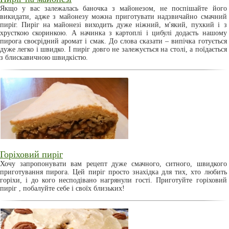
Якщо у вас залежалась баночка з майонезом, не поспішайте його
викидати, адже з майонезу можна приготувати надзвичайно смачний
пиріг. Пиріг на майонезі виходить дуже ніжний, м'який, пухкий і з
хрусткою скоринкою. А начинка з картоплі і цибулі додасть нашому
пирога своєрідний аромат і смак. До слова сказати – випічка готується
дуже легко і швидко. І пиріг довго не залежується на столі, а поїдається
з блискавичною швидкістю.
Горіховий пиріг
Хочу запропонувати вам рецепт дуже смачного, ситного, швидкого
приготування пирога. Цей пиріг просто знахідка для тих, хто любить
горіхи, і до кого несподівано нагрянули гості. Приготуйте горіховий
пиріг , побалуйте себе і своїх близьких!