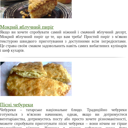
Мокрий яблучний пиріг
Якщо ви хочете спробувати самий ніжний і смачний яблучний десерт,
Мокрий яблучний пиріг це те, що вам треба! Простий пиріг з м'якою
текстурою швидкого приготування з доступними всім інгредієнтами.
Це страва своїм смаком задовольнить навіть самих вибагливих кулінарів
і шеф кухарів.
Пісні чебуреки
Чебуреки – татарське національне блюдо. Традиційно чебуреки
готуються з м'ясною начинкою, однак, якщо ви дотримуєтеся
вегетаріанства, дотримуєтесь посту або просто хочете різноманітності,
можете спробувати приготувати пісні чебуреки – вони нічим не гірше