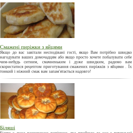
Смажені пиріжки з яйцями
Якщо до вас завітали несподівані гості, якщо Вам потрібно швидко
нагодувати ваших домочадцям або якщо просто хочете побалувати себе
чим-небудь ситним, смачненьким і дуже швидким, радимо вам
скористатися рецептом приготування смажених пиріжків з яйцями . Їх
тонкий і ніжний смак вам запам'ятається надовго!
Біляші