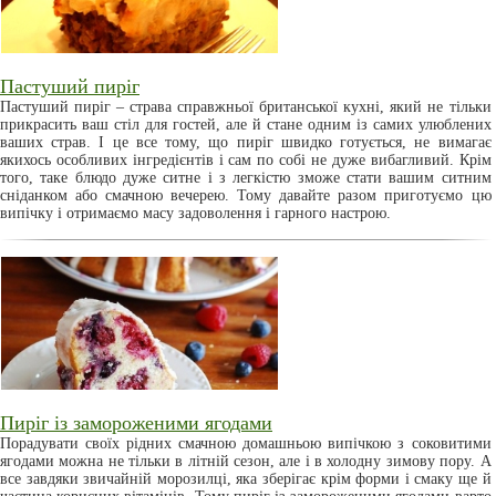
Пастуший пиріг
Пастуший пиріг – страва справжньої британської кухні, який не тільки
прикрасить ваш стіл для гостей, але й стане одним із самих улюблених
ваших страв. І це все тому, що пиріг швидко готується, не вимагає
якихось особливих інгредієнтів і сам по собі не дуже вибагливий. Крім
того, таке блюдо дуже ситне і з легкістю зможе стати вашим ситним
сніданком або смачною вечерею. Тому давайте разом приготуємо цю
випічку і отримаємо масу задоволення і гарного настрою.
Пиріг із замороженими ягодами
Порадувати своїх рідних смачною домашньою випічкою з соковитими
ягодами можна не тільки в літній сезон, але і в холодну зимову пору. А
все завдяки звичайній морозилці, яка зберігає крім форми і смаку ще й