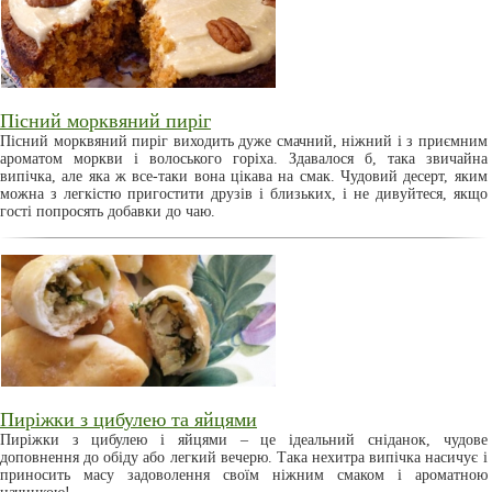
Пісний морквяний пиріг
Пісний морквяний пиріг виходить дуже смачний, ніжний і з приємним
ароматом моркви і волоського горіха. Здавалося б, така звичайна
випічка, але яка ж все-таки вона цікава на смак. Чудовий десерт, яким
можна з легкістю пригостити друзів і близьких, і не дивуйтеся, якщо
гості попросять добавки до чаю.
Пиріжки з цибулею та яйцями
Пиріжки з цибулею і яйцями – це ідеальний сніданок, чудове
доповнення до обіду або легкий вечерю. Така нехитра випічка насичує і
приносить масу задоволення своїм ніжним смаком і ароматною