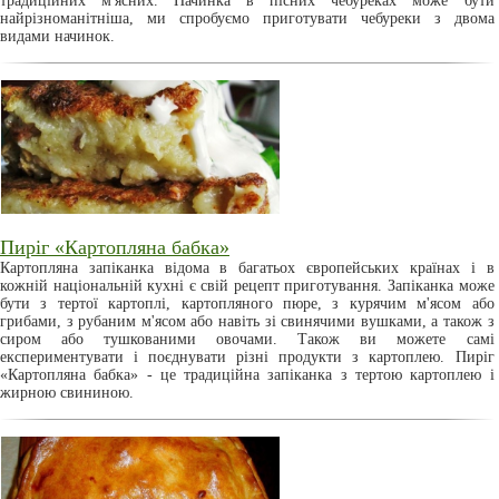
традиційних м'ясних. Начинка в пісних чебуреках може бути
найрізноманітніша, ми спробуємо приготувати чебуреки з двома
видами начинок.
Пиріг «Картопляна бабка»
Картопляна запіканка відома в багатьох європейських країнах і в
кожній національній кухні є свій рецепт приготування. Запіканка може
бути з тертої картоплі, картопляного пюре, з курячим м'ясом або
грибами, з рубаним м'ясом або навіть зі свинячими вушками, а також з
сиром або тушкованими овочами. Також ви можете самі
експериментувати і поєднувати різні продукти з картоплею. Пиріг
«Картопляна бабка» - це традиційна запіканка з тертою картоплею і
жирною свининою.