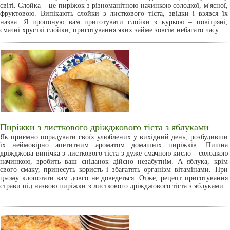
світі. Слойка – це пиріжок з різноманітною начинкою солодкої, м'ясної,
фруктовою. Випікають слойки з листкового тіста, звідки і взявся їх
назва. Я пропоную вам приготувати слойки з куркою – повітряні,
смачні хрусткі слойки, приготування яких займе зовсім небагато часу.
Пиріжки з листкового дріжджового тіста з яблуками
Як приємно порадувати своїх улюблених у вихідний день, розбудивши
їх неймовірно апетитним ароматом домашніх пиріжків. Пишна
дріжджова випічка з листкового тіста з дуже смачною кисло - солодкою
начинкою, зробить ваш сніданок дійсно незабутнім. А яблука, крім
свого смаку, принесуть користь і збагатять організм вітамінами. При
цьому клопотати вам довго не доведеться. Отже, рецепт приготування
страви під назвою пиріжки з листкового дріжджового тіста з яблуками .