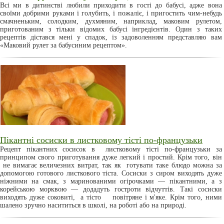
Всі ми в дитинстві любили приходити в гості до бабусі, адже вона
своїми добрими руками і голубить, і пожаліє, і пригостить чим-небудь
смачненьким, солодким, духмяним, наприклад, маковим рулетом,
приготованим з тільки відомих бабусі інгредієнтів. Один з таких
рецептів дістався мені у спадок, із задоволенням представляю вам
«Маковий рулет за бабусиним рецептом».
Пікантні сосиски в листковому тісті по-французьки
Рецепт пікантних сосисок в листковому тісті по-французьки за
принципом свого приготування дуже легкий і простий. Крім того, він
не вимагає величезних витрат, так як готувати таке блюдо можна за
допомогою готового листкового тіста. Сосиски з сиром виходять дуже
ніжними на смак, з маринованими огірочками — пікантними, а з
корейською морквою — додадуть гостроти відчуттів. Такі сосиски
виходять дуже соковиті, а тісто повітряне і м'яке. Крім того, ними
шалено зручно насититься в школі, на роботі або на природі.