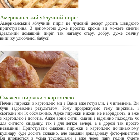
Американський яблучний пиріг
Американський яблучний пиріг це чудовий десерт досить швидкого
приготування. З допомогою дуже простих кроків ви можете спекти
ідеальний домашній пиріг, так нагадує стару, добру, дуже смачну
випічку улюбленої бабусі!
Смажені пиріжки з картоплею
Печені пиріжки з картоплею ми з Вами вже готували, і я впевнена, Ви
були задоволені результатом. Тому продовжуємо тему пиріжків, і
сьогодні ми їх обсмажимо. Адже пиріжки ніколи не набридають, а вже
з картоплею і поготів. Адже вони ситні, смачні і відмінно підходять як
для ситного сніданку, так і для легкої вечері, а в дорозі так просто
незамінні! Приготувати смажені пиріжки з картоплею починаючому
кулінару буде досить складно, але завдяки докладному фото-рецептом
Ви впораєтеся з усіма труднощами і вже через пару годин будете