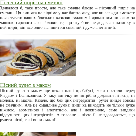
Пісочний пиріг на сметані
Здавалося б, таке просте, але таке смачне блюдо – пісочний пиріг на
сметані. Ця випічка не відніме у вас багато часу, але ви завжди зможете
почастувати ваших близьких казково смачним і ароматним пирогом за
чашкою гарячого чаю. Головне те, що яку б ви не додавали начинку в
цей пиріг, він все одно залишиться смачний і дуже апетитний.
Пісний рулет з маком
Пісний рулет з маком ще пекли наші прабабусі, коли постили перед
Різдвом і Великоднем. У таку випічку не потрібно додавати ні яєць, ні
молока, ні масла. Казало, що без цих інгредієнтів рулет вийде зовсім
не смачним. Але це оманливе думка: випічка виходить не тільки дуже
ніжною, ароматною і апетитною, але і нежирною, саме завдяки
відсутності цих інгредієнтів. А головне – ніхто й не здогадається, що
рулети пісні, такі вони смачні!