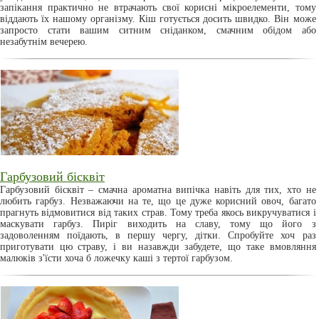
запікання практично не втрачають свої корисні мікроелементи, тому
віддають їх нашому організму. Кіш готується досить швидко. Він може
запросто стати вашим ситним сніданком, смачним обідом або
незабутнім вечерею.
Гарбузовий бісквіт
Гарбузовий бісквіт – смачна ароматна випічка навіть для тих, хто не
любить гарбуз. Незважаючи на те, що це дуже корисний овоч, багато
прагнуть відмовитися від таких страв. Тому треба якось викручуватися і
маскувати гарбуз. Пиріг виходить на славу, тому що його з
задоволенням поїдають, в першу чергу, дітки. Спробуйте хоч раз
приготувати цю страву, і ви назавжди забудете, що таке вмовляння
малюків з'їсти хоча б ложечку каші з тертої гарбузом.