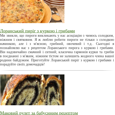
Лоранський пиріг з куркою і грибами
Ми звикли, що пироги викликають у нас асоціацію з чимось солодким,
ніжним і святковим. Я ж люблю робити пироги не тільки з солодкою
начинкою, але і з м'ясною, грибний, овочевий і т.д.. Сьогодні я
познайомлю вас з рецептом Лоранського пирога з куркою і грибами.
Він надзвичайно смачний і ситний; класична гармонія курки та грибів
в поєднанні з м'яким, ніжним тістом не залишить жодного члена вашої
родини байдужим. Приготуйте Лоранський пиріг з куркою і грибами і
порадуйте своїх домочадців!
Маковий рулет за бабусиним рецептом