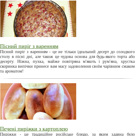
Пісний пиріг з варенням
Пісний пиріг з варенням - це не тільки ідеальний десерт до солодкого
столу в пісні дні, але також це чудова основа для будь-якого торта або
десерту. Ніжна, пухка, майже повітряна м'якоть і рум'яна, хрустка
скоринка випічки принесе вам масу задоволення своїм чарівним смаком
та ароматом!
Печені пиріжки з картоплею
Пиріжки - це традиційне російське блюдо, за яким здавна було