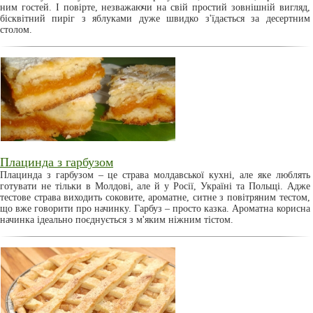
ним гостей. І повірте, незважаючи на свій простий зовнішній вигляд,
бісквітний пиріг з яблуками дуже швидко з'їдається за десертним
столом.
Плацинда з гарбузом
Плацинда з гарбузом – це страва молдавської кухні, але яке люблять
готувати не тільки в Молдові, але й у Росії, Україні та Польщі. Адже
тестове страва виходить соковите, ароматне, ситне з повітряним тестом,
що вже говорити про начинку. Гарбуз – просто казка. Ароматна корисна
начинка ідеально поєднується з м'яким ніжним тістом.