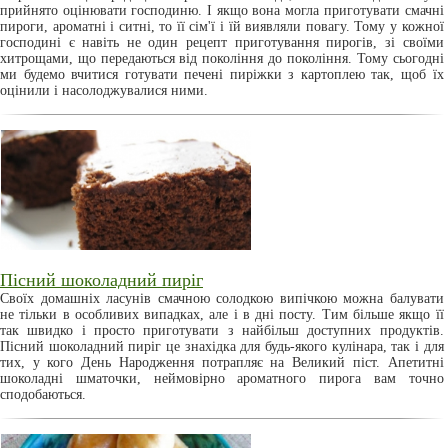
прийнято оцінювати господиню. І якщо вона могла приготувати смачні
пироги, ароматні і ситні, то її сім'ї і їй виявляли повагу. Тому у кожної
господині є навіть не один рецепт приготування пирогів, зі своїми
хитрощами, що передаються від покоління до покоління. Тому сьогодні
ми будемо вчитися готувати печені пиріжки з картоплею так, щоб їх
оцінили і насолоджувалися ними.
Пісний шоколадний пиріг
Своїх домашніх ласунів смачною солодкою випічкою можна балувати
не тільки в особливих випадках, але і в дні посту. Тим більше якщо її
так швидко і просто приготувати з найбільш доступних продуктів.
Пісний шоколадний пиріг це знахідка для будь-якого кулінара, так і для
тих, у кого День Народження потрапляє на Великий піст. Апетитні
шоколадні шматочки, неймовірно ароматного пирога вам точно
сподобаються.