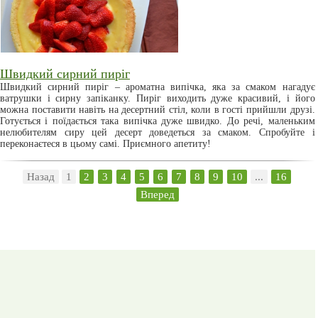
Швидкий сирний пиріг
Швидкий сирний пиріг – ароматна випічка, яка за смаком нагадує
ватрушки і сирну запіканку. Пиріг виходить дуже красивий, і його
можна поставити навіть на десертний стіл, коли в гості прийшли друзі.
Готується і поїдається така випічка дуже швидко. До речі, маленьким
нелюбителям сиру цей десерт доведеться за смаком. Спробуйте і
переконаєтеся в цьому самі. Приємного апетиту!
Назад
1
2
3
4
5
6
7
8
9
10
...
16
Вперед