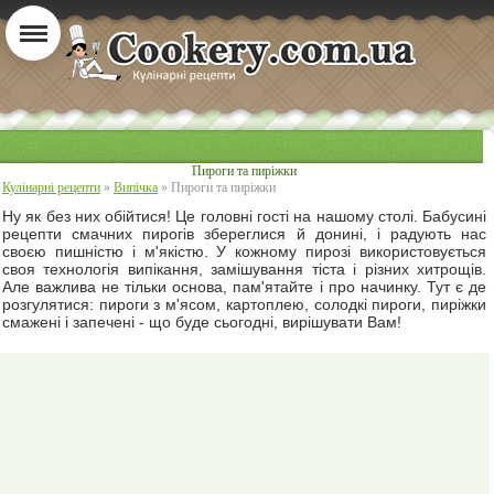
Пироги та пиріжки
Кулінарні рецепти
»
Випічка
» Пироги та пиріжки
Ну як без них обійтися! Це головні гості на нашому столі. Бабусині
рецепти смачних пирогів збереглися й донині, і радують нас
своєю пишністю і м'якістю. У кожному пирозі використовується
своя технологія випікання, замішування тіста і різних хитрощів.
Але важлива не тільки основа, пам'ятайте і про начинку. Тут є де
розгулятися: пироги з м'ясом, картоплею, солодкі пироги, пиріжки
смажені і запечені - що буде сьогодні, вирішувати Вам!