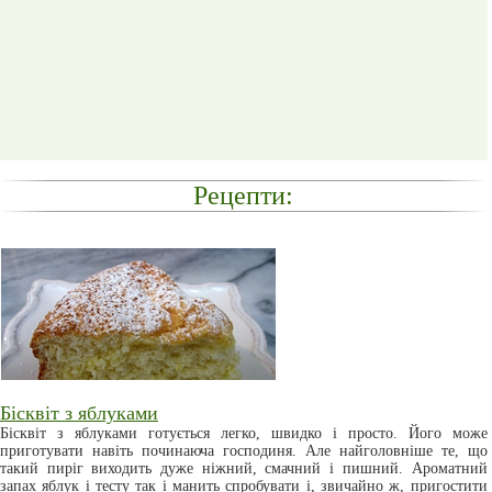
Рецепти:
Бісквіт з яблуками
Бісквіт з яблуками готується легко, швидко і просто. Його може
приготувати навіть починаюча господиня. Але найголовніше те, що
такий пиріг виходить дуже ніжний, смачний і пишний. Ароматний
запах яблук і тесту так і манить спробувати і, звичайно ж, пригостити